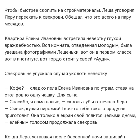
Чтобы быстрее скопить на стройматериалы, Леша уговорил
Леру переехать к свекрови. Обещал, что это всего на пару
месяцев.
Квартира Елены Ивановны встретила невестку глухой
враждебностью. Вся комната, отведенная молодым, была
увешана фотографиями Лешеньки: вот он в первом классе,
вот в институте, вот гордо стоит у своей «Ауди».
Свекровь не упускала случая уколоть невестку.
— Кофе? — сладко пела Елена Ивановна по утрам, ставя на
стол ровно одну чашку. Для сына.
— Спасибо, я сама налью, — сквозь зубы отвечала Лера.
— Сынок, кушай пирожки! Твоя-то тебе такого сроду не
приготовит. Она только в экран свой пялится целыми днями,
— елейным голосом продолжала свекровь.
Когда Лера, уставшая после бессонной ночи за дизайн-