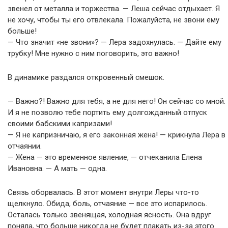
звенел от металла и торжества. — Леша сейчас отдыхает. Я
не хочу, чтобы ты его отвлекала. Пожалуйста, не звони ему
больше!
— Что значит «не звони»? — Лера задохнулась. — Дайте ему
трубку! Мне нужно с ним поговорить, это важно!
В динамике раздался откровенный смешок.
— Важно?! Важно для тебя, а не для него! Он сейчас со мной.
И я не позволю тебе портить ему долгожданный отпуск
своими бабскими капризами!
— Я не капризничаю, я его законная жена! — крикнула Лера в
отчаянии.
— Жена — это временное явление, — отчеканила Елена
Ивановна. — А мать — одна.
Связь оборвалась. В этот момент внутри Леры что-то
щелкнуло. Обида, боль, отчаяние — все это испарилось.
Осталась только звенящая, холодная ясность. Она вдруг
поняла, что больше никогда не будет плакать из-за этого