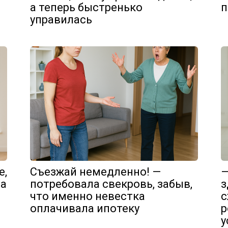
а теперь быстренько
п
управилась
е,
Съезжай немедленно! —
—
на
потребовала свекровь, забыв,
з
что именно невестка
с
оплачивала ипотеку
р
у