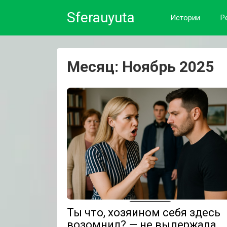
Skip
Sferauyuta
to
Истории
Р
content
Месяц:
Ноябрь 2025
Ты что, хозяином себя здесь
возомнил? — не выдержала