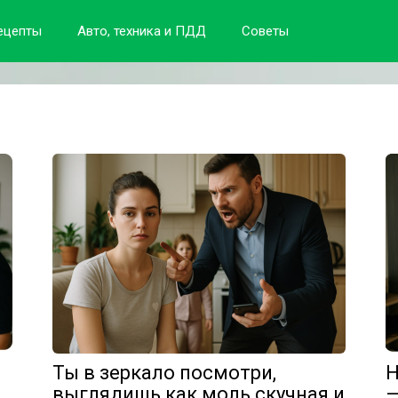
ецепты
Авто, техника и ПДД
Советы
Ты в зеркало посмотри,
Н
выглядишь как моль скучная и
—