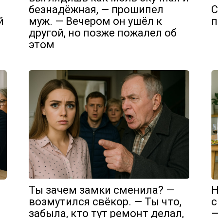
безнадёжная, — прошипел
С
й
муж. — Вечером он ушёл к
п
другой, но позже пожалел об
этом
Ты зачем замки сменила? —
Н
возмутился свёкор. — Ты что,
с
забыла, кто тут ремонт делал,
—