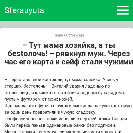
Skip
Sferauyuta
to
content
Главная страница
– Тут мама хозяйка, а ты
беstолочь! – рявкнул муж. Через
час его карта и сейф стали чужими
– Переставь свои кастрюли, тут мама хозяйка! Учись у
старших, бестолочь! – Виталий ударил ладонью по
столешнице, и крышка от сотейника подпрыгнула рядом с
пустым футляром от моих ножей.
Я держала этот футляр в руках и смотрела на кухню, которую
за один день превратили в чужую кладовку.
Профессиональные ножи исчезли с верхней полки. Специи
были пересыпаны в одинаковые банки без подписей.
Мерные ложки, термощуп, силиконовые кисти и лопатки