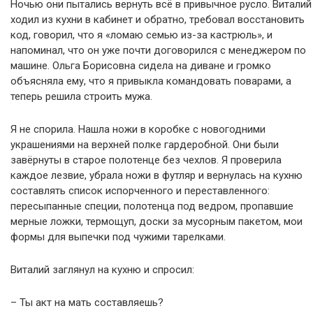
Ночью они пытались вернуть всё в привычное русло. Виталий
ходил из кухни в кабинет и обратно, требовал восстановить
код, говорил, что я «ломаю семью из-за кастрюль», и
напоминал, что он уже почти договорился с менеджером по
машине. Ольга Борисовна сидела на диване и громко
объясняла ему, что я привыкла командовать поварами, а
теперь решила строить мужа.
Я не спорила. Нашла ножи в коробке с новогодними
украшениями на верхней полке гардеробной. Они были
завёрнуты в старое полотенце без чехлов. Я проверила
каждое лезвие, убрала ножи в футляр и вернулась на кухню
составлять список испорченного и переставленного:
пересыпанные специи, полотенца под ведром, пропавшие
мерные ложки, термощуп, доски за мусорным пакетом, мои
формы для выпечки под чужими тарелками.
Виталий заглянул на кухню и спросил:
– Ты акт на мать составляешь?