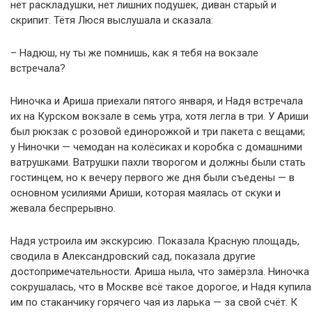
нет раскладушки, нет лишних подушек, диван старый и
скрипит. Тётя Люся выслушала и сказала:
– Надюш, ну ты же помнишь, как я тебя на вокзале
встречала?
Ниночка и Ариша приехали пятого января, и Надя встречала
их на Курском вокзале в семь утра, хотя легла в три. У Ариши
был рюкзак с розовой единорожкой и три пакета с вещами;
у Ниночки — чемодан на колёсиках и коробка с домашними
ватрушками. Ватрушки пахли творогом и должны были стать
гостинцем, но к вечеру первого же дня были съедены — в
основном усилиями Ариши, которая маялась от скуки и
жевала беспрерывно.
Надя устроила им экскурсию. Показала Красную площадь,
сводила в Александровский сад, показала другие
достопримечательности. Ариша ныла, что замёрзла. Ниночка
сокрушалась, что в Москве всё такое дорогое, и Надя купила
им по стаканчику горячего чая из ларька — за свой счёт. К