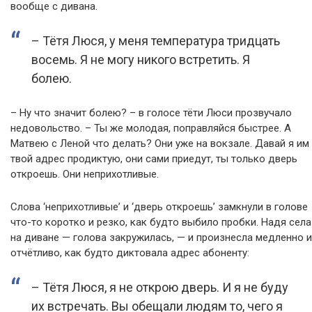
вообще с дивана.
– Тётя Люся, у меня температура тридцать
восемь. Я не могу никого встретить. Я
болею.
– Ну что значит болею? – в голосе тёти Люси прозвучало
недовольство. – Ты же молодая, поправляйся быстрее. А
Матвею с Леной что делать? Они уже на вокзале. Давай я им
твой адрес продиктую, они сами приедут, ты только дверь
откроешь. Они неприхотливые.
Слова ‘неприхотливые’ и ‘дверь откроешь’ замкнули в голове
что-то коротко и резко, как будто выбило пробки. Надя села
на диване — голова закружилась, — и произнесла медленно и
отчётливо, как будто диктовала адрес абоненту:
– Тётя Люся, я не открою дверь. И я не буду
их встречать. Вы обещали людям то, чего я