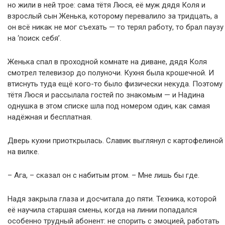
но жили в ней трое: сама тётя Люся, её муж дядя Коля и
взрослый сын Женька, которому перевалило за тридцать, а
он всё никак не мог съехать — то терял работу, то брал паузу
на ‘поиск себя’.
Женька спал в проходной комнате на диване, дядя Коля
смотрел телевизор до полуночи. Кухня была крошечной. И
втиснуть туда ещё кого-то было физически некуда. Поэтому
тётя Люся и рассылала гостей по знакомым — и Надина
однушка в этом списке шла под номером один, как самая
надёжная и бесплатная.
Дверь кухни приоткрылась. Славик выглянул с картофелиной
на вилке.
– Ага, – сказал он с набитым ртом. – Мне лишь бы где.
Надя закрыла глаза и досчитала до пяти. Техника, которой
её научила старшая смены, когда на линии попадался
особенно трудный абонент: не спорить с эмоцией, работать