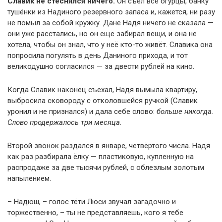
Славик не стеснялся ничего.
Он съел все огурцы, банку
тушёнки из Надиного резервного запаса и, кажется, ни разу
не помыл за собой кружку. Дане Надя ничего не сказала —
они уже расстались, но он ещё забирал вещи, и она не
хотела, чтобы он знал, что у неё кто-то живёт. Славика она
попросила погулять в день Даниного прихода, и тот
великодушно согласился — за двести рублей на кино.
Когда Славик наконец съехал, Надя вымыла квартиру,
выбросила сковороду с отколовшейся ручкой (Славик
уронил и не признался) и дала себе слово:
больше никогда.
Слово продержалось три месяца.
Второй звонок раздался в январе, четвёртого числа. Надя
как раз разбирала ёлку — пластиковую, купленную на
распродаже за две тысячи рублей, с облезлым золотым
напылением.
– Надюш, – голос тёти Люси звучал загадочно и
торжественно, – ты не представляешь, кого я тебе