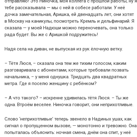
отправляю! Это Ниночка, моя коллега с прошлой работы, ну я
тебе рассказывала — мы с ней в собесе работали. У неё
дочка замечательная, Аришка, ей двенадцать лет, они хотят
в Москву на каникулы, посмотреть Кремль и дельфинарий. Я
сказала — у моей Надюши можно переночевать, она только
рада будет. Вы же с Аришкой подружитесь!
Надя села на диван, не выпуская из рук ёлочную ветку.
– Тётя Люся, – сказала она тем же тихим голосом, каким
разговаривала с абонентами, которые требовали позвать
начальника, – у меня однушка. Тридцать два квадратных
метра. Где я поселю женщину с ребёнком?
– А что такого? – искренне удивилась тётя Люся. – Ты же
одна. Втроём веселее. Ниночка говорит, они неприхотливые.
Слово ‘неприхотливые’ теперь звенело в Надиных ушах, как
сигнал о пропущенном вызове, — монотонно и тревожно. Она
попыталась объяснить: ночная смена, днём она спит, у неё