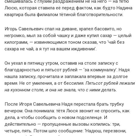
смешивалась с глухим раздражением не на него — на тётю
Люсю, которая ставила её перед фактом, как будто Надина
квартира была филиалом тётиной благотворительности.
Игорь Савельевич спал на диване, храпел басовито, но
негромко, мыл за собой чашку и даже купил сахар — целый
килограмм, — извиняющимся тоном сказав, что ‘чай без
сахара не чай, а я тут на вашем иждивении’.
Он уехал в пятницу утром, оставив на столе записку с
благодарностью и пятьсот рублей — ‘за коммуналку’. Надя
нашла записку, прочитала и заплакала впервые за долгое
время. Не от умиления, а от бессилия.
Пятьсот рублей лежали
на кухонном столе, и она не знала, что с ними делать.
После Игоря Савельевича Надя перестала брать трубку
вечером. Она понимала: тётя Люся звонит не спросить, как
дела, а чтобы сообщить о новом подселенце. И
действительно — пропущенные вызовы копились: три,
четыре, пять. Потом шло сообщение: ‘Надюш, перезвони,