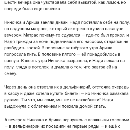
шести вечера она чувствовала себя выжатой, как лимон, но
впереди была ещё ночёвка.
Ниночка и Ариша заняли диван. Надя постелила себе на полу,
на надувном матрасе, который экстренно купила накануне
вечером. Матрас почему-то сдувался — где-то был прокол, и
Надя трижды за ночь подкачивала его насосом, стараясь не
разбудить гостей. В половине четвёртого утра Ариша
попросила пить. В половине пятого — ей понадобилось в
ванную. В шесть утра Ниночка захрапела, и Надя лежала на
полу, глядя в потолок, и думала о том, что завтра ей на
смену.
Через день она отвезла их в дельфинарий, отстояла очередь
в кассу и даже хотела купить билеты — но Ниночка замахала
руками: ‘Ты что, мы сами, мы же не нахлебники!’ Надя
выдохнула с облегчением и поехала домой спать.
А вечером Ниночка и Ариша вернулись с влажными головами
— в дельфинарии их посадили на первые ряды — и ещё с