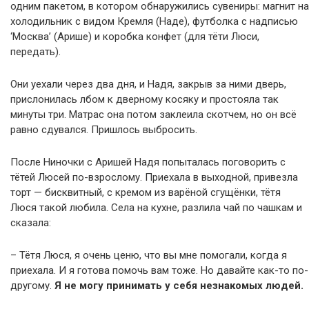
одним пакетом, в котором обнаружились сувениры: магнит на
холодильник с видом Кремля (Наде), футболка с надписью
‘Москва’ (Арише) и коробка конфет (для тёти Люси,
передать).
Они уехали через два дня, и Надя, закрыв за ними дверь,
прислонилась лбом к дверному косяку и простояла так
минуты три. Матрас она потом заклеила скотчем, но он всё
равно сдувался. Пришлось выбросить.
После Ниночки с Аришей Надя попыталась поговорить с
тётей Люсей по-взрослому. Приехала в выходной, привезла
торт — бисквитный, с кремом из варёной сгущёнки, тётя
Люся такой любила. Села на кухне, разлила чай по чашкам и
сказала:
– Тётя Люся, я очень ценю, что вы мне помогали, когда я
приехала. И я готова помочь вам тоже. Но давайте как-то по-
другому.
Я не могу принимать у себя незнакомых людей.