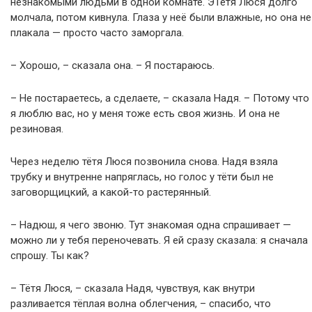
незнакомыми людьми в одной комнате. ЭТётя Люся долго
молчала, потом кивнула. Глаза у неё были влажные, но она не
плакала — просто часто заморгала.
– Хорошо, – сказала она. – Я постараюсь.
– Не постараетесь, а сделаете, – сказала Надя. – Потому что
я люблю вас, но у меня тоже есть своя жизнь. И она не
резиновая.
Через неделю тётя Люся позвонила снова. Надя взяла
трубку и внутренне напряглась, но голос у тёти был не
заговорщицкий, а какой-то растерянный.
– Надюш, я чего звоню. Тут знакомая одна спрашивает —
можно ли у тебя переночевать. Я ей сразу сказала: я сначала
спрошу. Ты как?
– Тётя Люся, – сказала Надя, чувствуя, как внутри
разливается тёплая волна облегчения, – спасибо, что