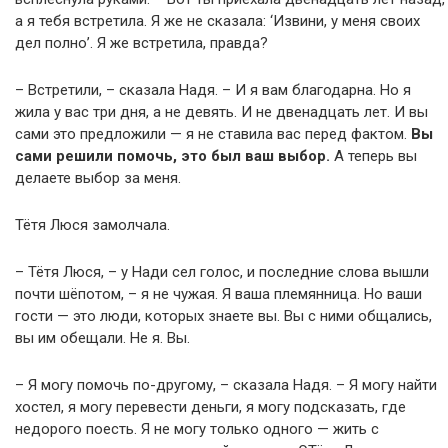
а я тебя встретила. Я же не сказала: ‘Извини, у меня своих
дел полно’. Я же встретила, правда?
– Встретили, – сказала Надя. – И я вам благодарна. Но я
жила у вас три дня, а не девять. И не двенадцать лет. И вы
сами это предложили — я не ставила вас перед фактом.
Вы
сами решили помочь, это был ваш выбор.
А теперь вы
делаете выбор за меня.
Тётя Люся замолчала.
– Тётя Люся, – у Нади сел голос, и последние слова вышли
почти шёпотом, – я не чужая. Я ваша племянница. Но ваши
гости — это люди, которых знаете вы. Вы с ними общались,
вы им обещали. Не я. Вы.
– Я могу помочь по-другому, – сказала Надя. – Я могу найти
хостел, я могу перевести деньги, я могу подсказать, где
недорого поесть. Я не могу только одного — жить с