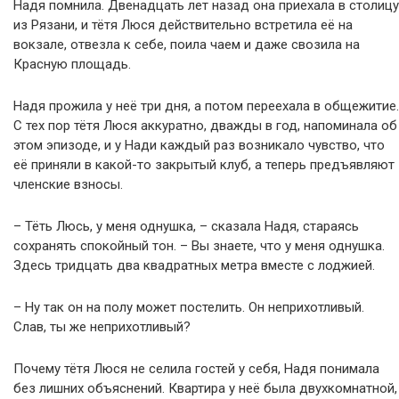
Надя помнила. Двенадцать лет назад она приехала в столицу
из Рязани, и тётя Люся действительно встретила её на
вокзале, отвезла к себе, поила чаем и даже свозила на
Красную площадь.
Надя прожила у неё три дня, а потом переехала в общежитие.
С тех пор тётя Люся аккуратно, дважды в год, напоминала об
этом эпизоде, и у Нади каждый раз возникало чувство, что
её приняли в какой-то закрытый клуб, а теперь предъявляют
членские взносы.
– Тёть Люсь, у меня однушка, – сказала Надя, стараясь
сохранять спокойный тон. – Вы знаете, что у меня однушка.
Здесь тридцать два квадратных метра вместе с лоджией.
– Ну так он на полу может постелить. Он неприхотливый.
Слав, ты же неприхотливый?
Почему тётя Люся не селила гостей у себя, Надя понимала
без лишних объяснений. Квартира у неё была двухкомнатной,