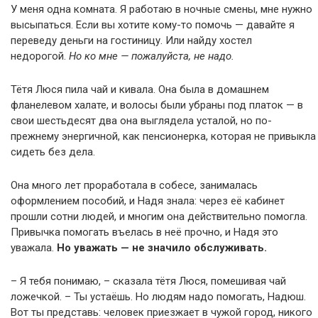
У меня одна комната. Я работаю в ночные смены, мне нужно
высыпаться. Если вы хотите кому-то помочь — давайте я
переведу деньги на гостиницу. Или найду хостел
недорогой.
Но ко мне — пожалуйста, не надо.
Тётя Люся пила чай и кивала. Она была в домашнем
фланелевом халате, и волосы были убраны под платок — в
свои шестьдесят два она выглядела усталой, но по-
прежнему энергичной, как пенсионерка, которая не привыкла
сидеть без дела.
Она много лет проработала в собесе, занималась
оформлением пособий, и Надя знала: через её кабинет
прошли сотни людей, и многим она действительно помогла.
Привычка помогать въелась в неё прочно, и Надя это
уважала.
Но уважать — не значило обслуживать.
– Я тебя понимаю, – сказала тётя Люся, помешивая чай
ложечкой. – Ты устаёшь. Но людям надо помогать, Надюш.
Вот ты представь: человек приезжает в чужой город, никого