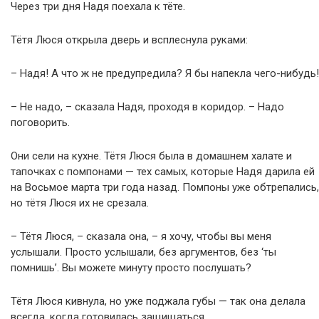
Через три дня Надя поехала к тёте.
Тётя Люся открыла дверь и всплеснула руками:
– Надя! А что ж не предупредила? Я бы напекла чего-нибудь!
– Не надо, – сказала Надя, проходя в коридор. – Надо
поговорить.
Они сели на кухне. Тётя Люся была в домашнем халате и
тапочках с помпонами — тех самых, которые Надя дарила ей
на Восьмое марта три года назад. Помпоны уже обтрепались,
но тётя Люся их не срезала.
– Тётя Люся, – сказала она, – я хочу, чтобы вы меня
услышали. Просто услышали, без аргументов, без ‘ты
помнишь’. Вы можете минуту просто послушать?
Тётя Люся кивнула, но уже поджала губы — так она делала
всегда, когда готовилась защищаться.