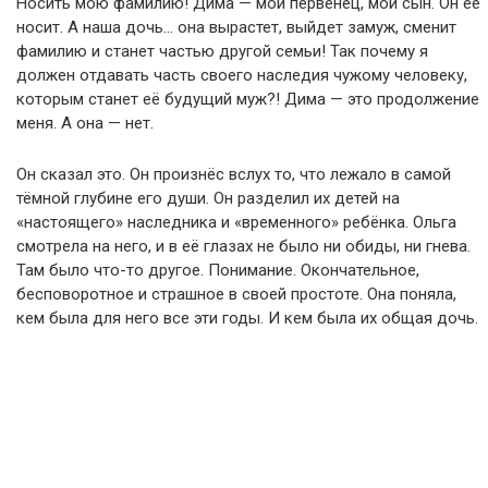
Носить мою фамилию! Дима — мой первенец, мой сын. Он её
носит. А наша дочь… она вырастет, выйдет замуж, сменит
фамилию и станет частью другой семьи! Так почему я
должен отдавать часть своего наследия чужому человеку,
которым станет её будущий муж?! Дима — это продолжение
меня. А она — нет.
Он сказал это. Он произнёс вслух то, что лежало в самой
тёмной глубине его души. Он разделил их детей на
«настоящего» наследника и «временного» ребёнка. Ольга
смотрела на него, и в её глазах не было ни обиды, ни гнева.
Там было что-то другое. Понимание. Окончательное,
бесповоротное и страшное в своей простоте. Она поняла,
кем была для него все эти годы. И кем была их общая дочь.