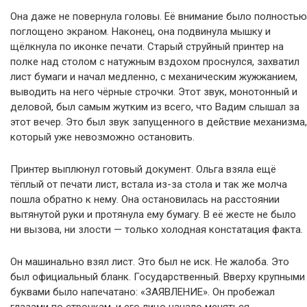
Она даже не повернула головы. Её внимание было полностью
поглощено экраном. Наконец, она подвинула мышку и
щёлкнула по иконке печати. Старый струйный принтер на
полке над столом с натужным вздохом проснулся, захватил
лист бумаги и начал медленно, с механическим жужжанием,
выводить на него чёрные строчки. Этот звук, монотонный и
деловой, был самым жутким из всего, что Вадим слышал за
этот вечер. Это был звук запущенного в действие механизма,
который уже невозможно остановить.
Принтер выплюнул готовый документ. Ольга взяла ещё
тёплый от печати лист, встала из-за стола и так же молча
пошла обратно к нему. Она остановилась на расстоянии
вытянутой руки и протянула ему бумагу. В её жесте не было
ни вызова, ни злости — только холодная констатация факта.
Он машинально взял лист. Это был не иск. Не жалоба. Это
был официальный бланк. Государственный. Вверху крупными
буквами было напечатано: «ЗАЯВЛЕНИЕ». Он пробежал
глазами по строчкам, и его лицо начало меняться.