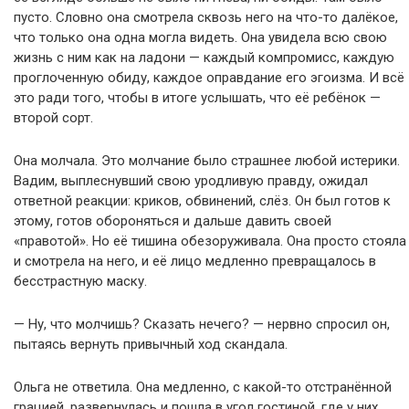
пусто. Словно она смотрела сквозь него на что-то далёкое,
что только она одна могла видеть. Она увидела всю свою
жизнь с ним как на ладони — каждый компромисс, каждую
проглоченную обиду, каждое оправдание его эгоизма. И всё
это ради того, чтобы в итоге услышать, что её ребёнок —
второй сорт.
Она молчала. Это молчание было страшнее любой истерики.
Вадим, выплеснувший свою уродливую правду, ожидал
ответной реакции: криков, обвинений, слёз. Он был готов к
этому, готов обороняться и дальше давить своей
«правотой». Но её тишина обезоруживала. Она просто стояла
и смотрела на него, и её лицо медленно превращалось в
бесстрастную маску.
— Ну, что молчишь? Сказать нечего? — нервно спросил он,
пытаясь вернуть привычный ход скандала.
Ольга не ответила. Она медленно, с какой-то отстранённой
грацией, развернулась и пошла в угол гостиной, где у них