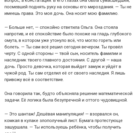
вопрос, а констатация. В его глазах она была сумасшедшей,
посмевшей поднять руку на основы его мироздания. — Ты не
имеешь права. Это моя дочь. Она носит мою фамилию.
— Больше нет, — спокойно ответила Ольга. Она стояла
напротив, и её спокойствие было похоже на гладь глубокого
омута, в котором уже утонуло всё, что могло гореть или
болеть. — Ты сам всё решил сегодня вечером. Ты провёл
черту. С одной стороны — твой сын, носитель фамилии и
наследник твоего главного достояния. С другой — наша
дочь. Просто девочка, которая выйдет замуж и уйдёт в
чужой род. Ты сам отделил её от своего наследия. Я лишь
привожу всё в соответствие.
Она говорила так, будто объясняла решение математической
задачи. Её логика была безупречной и оттого чудовищной.
— Это шантаж! Дешёвая манипуляция! — взорвался он,
комкая в кулаке злополучный лист. Бумага протестующе
зашуршала. — Ты используешь ребёнка, чтобы получить