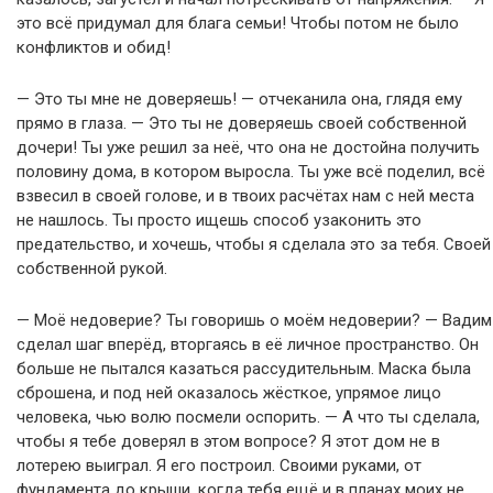
это всё придумал для блага семьи! Чтобы потом не было
конфликтов и обид!
— Это ты мне не доверяешь! — отчеканила она, глядя ему
прямо в глаза. — Это ты не доверяешь своей собственной
дочери! Ты уже решил за неё, что она не достойна получить
половину дома, в котором выросла. Ты уже всё поделил, всё
взвесил в своей голове, и в твоих расчётах нам с ней места
не нашлось. Ты просто ищешь способ узаконить это
предательство, и хочешь, чтобы я сделала это за тебя. Своей
собственной рукой.
— Моё недоверие? Ты говоришь о моём недоверии? — Вадим
сделал шаг вперёд, вторгаясь в её личное пространство. Он
больше не пытался казаться рассудительным. Маска была
сброшена, и под ней оказалось жёсткое, упрямое лицо
человека, чью волю посмели оспорить. — А что ты сделала,
чтобы я тебе доверял в этом вопросе? Я этот дом не в
лотерею выиграл. Я его построил. Своими руками, от
фундамента до крыши, когда тебя ещё и в планах моих не