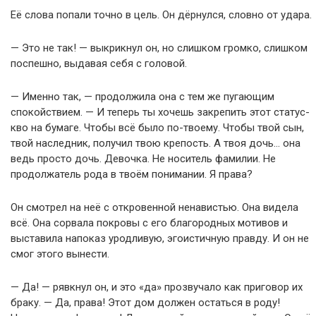
Её слова попали точно в цель. Он дёрнулся, словно от удара.
— Это не так! — выкрикнул он, но слишком громко, слишком
поспешно, выдавая себя с головой.
— Именно так, — продолжила она с тем же пугающим
спокойствием. — И теперь ты хочешь закрепить этот статус-
кво на бумаге. Чтобы всё было по-твоему. Чтобы твой сын,
твой наследник, получил твою крепость. А твоя дочь… она
ведь просто дочь. Девочка. Не носитель фамилии. Не
продолжатель рода в твоём понимании. Я права?
Он смотрел на неё с откровенной ненавистью. Она видела
всё. Она сорвала покровы с его благородных мотивов и
выставила напоказ уродливую, эгоистичную правду. И он не
смог этого вынести.
— Да! — рявкнул он, и это «да» прозвучало как приговор их
браку. — Да, права! Этот дом должен остаться в роду!