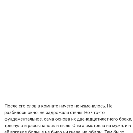
После его слов в комнате ничего не изменилось. Не
разбилось окно, не задрожали стены. Но что-то
фундаментальное, сама основа их двенадцатилетнего брака,
треснуло и рассыпалось в пыль. Ольга смотрела на мужа, и в
её взгляде больше не было ни гнева, ни обиды. Там было