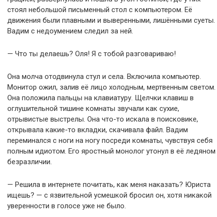
стоял небольшой письменный стол с компьютером. Её
движения были плавными и выверенными, лишёнными суеты.
Вадим с недоумением следил за ней.
— Что ты делаешь? Оля! Я с тобой разговариваю!
Она молча отодвинула стул и села. Включила компьютер.
Монитор ожил, залив её лицо холодным, мертвенным светом.
Она положила пальцы на клавиатуру. Щелчки клавиш в
оглушительной тишине комнаты звучали как сухие,
отрывистые выстрелы. Она что-то искала в поисковике,
открывала какие-то вкладки, скачивала файл. Вадим
переминался с ноги на ногу посреди комнаты, чувствуя себя
полным идиотом. Его яростный монолог утонул в её ледяном
безразличии.
— Решила в интернете почитать, как меня наказать? Юриста
ищешь? — с язвительной усмешкой бросил он, хотя никакой
уверенности в голосе уже не было.