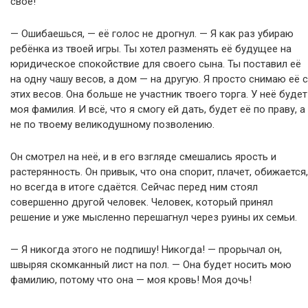
своё!
— Ошибаешься, — её голос не дрогнул. — Я как раз убираю
ребёнка из твоей игры. Ты хотел разменять её будущее на
юридическое спокойствие для своего сына. Ты поставил её
на одну чашу весов, а дом — на другую. Я просто снимаю её с
этих весов. Она больше не участник твоего торга. У неё будет
моя фамилия. И всё, что я смогу ей дать, будет её по праву, а
не по твоему великодушному позволению.
Он смотрел на неё, и в его взгляде смешались ярость и
растерянность. Он привык, что она спорит, плачет, обижается,
но всегда в итоге сдаётся. Сейчас перед ним стоял
совершенно другой человек. Человек, который принял
решение и уже мысленно перешагнул через руины их семьи.
— Я никогда этого не подпишу! Никогда! — прорычал он,
швыряя скомканный лист на пол. — Она будет носить мою
фамилию, потому что она — моя кровь! Моя дочь!