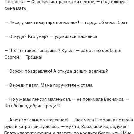
Петровна. — Серёженька, расскажи сестре, — подтолкнула
сына мать.
— Лиса, у меня квартира появилась! — гордо объявил брат.
— Откуда? Кто умер? — удивилась Василиса.
— Что ты такое говоришь? Купил! — радостно сообщил
Сергей. — Трёшка!
— Серёж, поздравляю! А откуда деньги взялись?
— В кредит взял. Мама поручителем стала.
— Но у мамы пенсия маленькая, — не понимала Василиса. —
Как банк одобрил кредит?
— А вот тут самое интересное! — Людмила Петровна потёрла
руки и хитро прищурилась. — Ну что, Василисочка, радуйся!
Брату квартиру купили, а платить по кредиту будешь ты! Мне