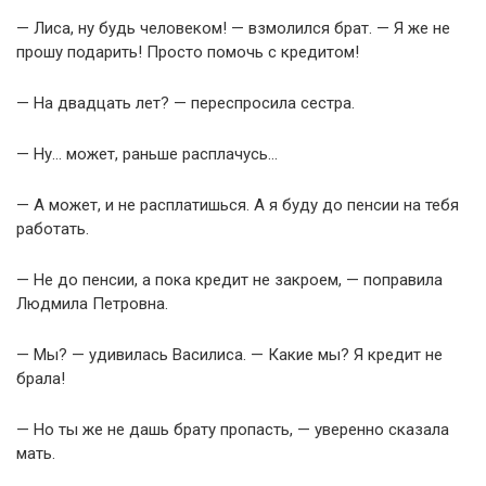
— Лиса, ну будь человеком! — взмолился брат. — Я же не
прошу подарить! Просто помочь с кредитом!
— На двадцать лет? — переспросила сестра.
— Ну… может, раньше расплачусь…
— А может, и не расплатишься. А я буду до пенсии на тебя
работать.
— Не до пенсии, а пока кредит не закроем, — поправила
Людмила Петровна.
— Мы? — удивилась Василиса. — Какие мы? Я кредит не
брала!
— Но ты же не дашь брату пропасть, — уверенно сказала
мать.