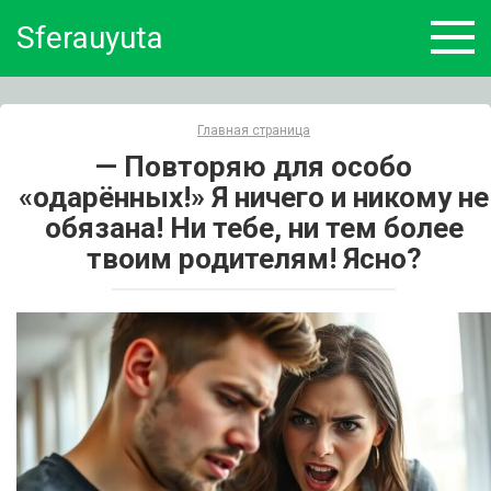
Skip
Sferauyuta
to
content
Главная страница
— Повторяю для особо
«одарённых!» Я ничего и никому не
обязана! Ни тебе, ни тем более
твоим родителям! Ясно?