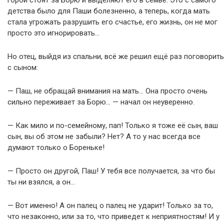
детства было для Паши болезненно, а теперь, когда мать
стала угрожать разрушить его счастье, его жизнь, он не мог
просто это игнорировать…
Но отец, выйдя из спальни, всё же решил ещё раз поговорить
с сыном:
— Паш, не обращай внимания на мать… Она просто очень
сильно переживает за Борю… — начал он неуверенно.
— Как мило и по-семейному, пап! Только я тоже её сын, ваш
сын, вы об этом не забыли? Нет? А то у нас всегда все
думают только о Бореньке!
— Просто он другой, Паш! У тебя все получается, за что бы
ты ни взялся, а он…
— Вот именно! А он палец о палец не ударит! Только за то,
что незаконно, или за то, что приведет к неприятностям! И у