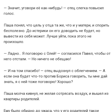
— Значит, уговори её как-нибудь! — отец слегка повысил
голос.
Паша понял, что цель у отца та же, что и у матери, и спорить
бесполезно. До истерики он его доводить не будет, но
вывести из себя может. Лучше уйти, пока этого не
произошло.
— Ладно… Я поговорю с Олей! — согласился Павел, чтобы от
него отстали. — Но ничего не обещаю!
— И на том спасибо! — отец выдохнул с облегчением. — А
если она будет что-то против Бориса говорить, ты мне дай
знать, я с ней тоже поговорю! Хорошо?
Паша молча кивнул, не желая сотрясать воздух, и вышел из
квартиры родителей.
Ему было обидно до ужаса, что у его родителей такое