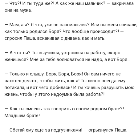
— Что?! И ты туда же?! А как же наш мальчик? — закричала
она на мужа.
— Мам, а я? Я что, уже не ваш мальчик? Или вы меня списали,
как только родился Боря? Что вообще происходит?! —
спросил Паша, вскакивая с дивана, как и мать.
— А что ты? Ты выучился, устроился на работу, скоро
женишься? Мне за тебя волноваться не надо, а вот Боря…
— Только и слышу: Боря, Боря, Боря! Он сам ничего не
захотел делать, чтобы жить, как я! Ты лично всегда ему
потакала, и вот чего добилась! И ты хочешь разрушить мою
жизнь, чтобы у этого недоумка была работа?!
— Как ты смеешь так говорить о своём родном брате?!
Младшем брате!
— Сбегай ему ещё за подгузниками! — огрызнулся Паша.