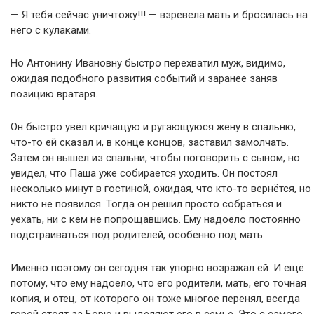
— Я тебя сейчас уничтожу!!! — взревела мать и бросилась на
него с кулаками.
Но Антонину Ивановну быстро перехватил муж, видимо,
ожидая подобного развития событий и заранее заняв
позицию вратаря.
Он быстро увёл кричащую и ругающуюся жену в спальню,
что-то ей сказал и, в конце концов, заставил замолчать.
Затем он вышел из спальни, чтобы поговорить с сыном, но
увидел, что Паша уже собирается уходить. Он постоял
несколько минут в гостиной, ожидая, что кто-то вернётся, но
никто не появился. Тогда он решил просто собраться и
уехать, ни с кем не попрощавшись. Ему надоело постоянно
подстраиваться под родителей, особенно под мать.
Именно поэтому он сегодня так упорно возражал ей. И ещё
потому, что ему надоело, что его родители, мать, его точная
копия, и отец, от которого он тоже многое перенял, всегда
горой стоят за Борю и выделяют его в семье. Это с самого