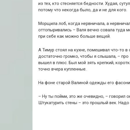
из тех, кто стесняется бедности. Худая, сут
потому что некогда было, да и не для кого.
Морщила лоб, когда нервничала, а нервничал
оттопыривались – Валя вечно совала туда ме
при себе как можно больше вещей.
А Тимур стоял на кухне, помешивал что-то в 
достаточно громко, чтобы я слышала, – про
вышел в плюс. Был мой зять крепкий, коротк
точно вчера купленные.
На фоне старой Валиной одежды его фасонис
– Ну ты пойми, это же очевидно, – говорил о
Штукатурить стены – это прошлый век. Надо