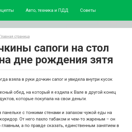
ецепты
Авто, техника и ПДД
Советы
Главная страница
чкины сапоги на стол
 на дне рождения зятя
огда взяла в руки дочкин сапог и увидела внутри кусок
есный обед, на который я ездила к Вале в другой конец
дуктов, которые покупала на свои деньги.
в панельке с тонкими стенами и запахом чужой еды на
в коридор. От него пахло табаком и чем-то жареным – он
о главным, а по правде сказать, единственным занятием в