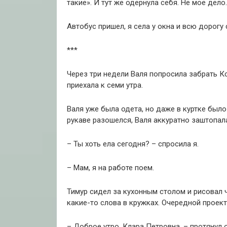
такие». И тут же одернула себя. Не мое дело
Автобус пришел, я села у окна и всю дорогу
***
Через три недели Валя попросила забрать К
приехала к семи утра.
Валя уже была одета, но даже в куртке было
рукаве разошелся, Валя аккуратно заштопала 
– Ты хоть ела сегодня? – спросила я.
– Мам, я на работе поем.
Тимур сидел за кухонным столом и рисовал ч
какие-то слова в кружках. Очередной проект
– Доброе утро, Клара Петровна, – протянул 