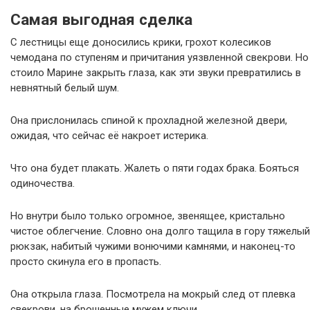
Самая выгодная сделка
С лестницы еще доносились крики, грохот колесиков
чемодана по ступеням и причитания уязвленной свекрови. Но
стоило Марине закрыть глаза, как эти звуки превратились в
невнятный белый шум.
Она прислонилась спиной к прохладной железной двери,
ожидая, что сейчас её накроет истерика.
Что она будет плакать. Жалеть о пяти годах брака. Бояться
одиночества.
Но внутри было только огромное, звенящее, кристально
чистое облегчение. Словно она долго тащила в гору тяжелый
рюкзак, набитый чужими вонючими камнями, и наконец-то
просто скинула его в пропасть.
Она открыла глаза. Посмотрела на мокрый след от плевка
свекрови, на брошенные мужем ключи.