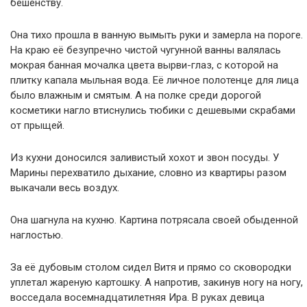
бешенству.
Она тихо прошла в ванную вымыть руки и замерла на пороге.
На краю её безупречно чистой чугунной ванны валялась
мокрая банная мочалка цвета вырви-глаз, с которой на
плитку капала мыльная вода. Её личное полотенце для лица
было влажным и смятым. А на полке среди дорогой
косметики нагло втиснулись тюбики с дешевыми скрабами
от прыщей.
Из кухни доносился заливистый хохот и звон посуды. У
Марины перехватило дыхание, словно из квартиры разом
выкачали весь воздух.
Она шагнула на кухню. Картина потрясала своей обыденной
наглостью.
За её дубовым столом сидел Витя и прямо со сковородки
уплетал жареную картошку. А напротив, закинув ногу на ногу,
восседала восемнадцатилетняя Ира. В руках девица