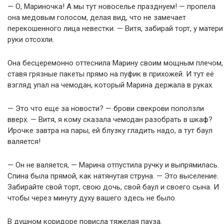
— О, Мариночка! А мы тут новоселье празднуем! — пропела
она медовым голосом, делая вид, что не замечает
перекошенного лица невестки. — Витя, забирай торт, у матери
руки отсохли.
Она бесцеремонно оттеснила Марину своим мощным плечом,
ставя грязные пакеты прямо на пуфик в прихожей. И тут её
взгляд упал на чемодан, который Марина держала в руках.
— Это что еще за новости? — брови свекрови поползли
вверх. — Витя, я кому сказала чемодан разобрать в шкаф?
Ирочке завтра на пары, ей блузку гладить надо, а тут баул
валяется!
— Он не валяется, — Марина отпустила ручку и выпрямилась.
Спина была прямой, как натянутая струна. — Это выселение.
Забирайте свой торт, свою дочь, свой баул и своего сына. И
чтобы через минуту духу вашего здесь не было.
В душном коридоре повисла тяжелая пауза.