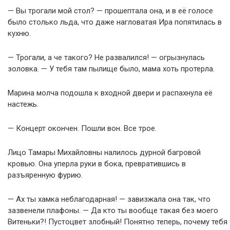
— Вы трогали мой стол? — прошептала она, и в её голосе
было столько льда, что даже нагловатая Ира попятилась в
кухню.
— Трогали, а че такого? Не развалился! — огрызнулась
золовка. — У тебя там пылище было, мама хоть протерла.
Марина молча подошла к входной двери и распахнула её
настежь.
— Концерт окончен. Пошли вон. Все трое.
Лицо Тамары Михайловны налилось дурной багровой
кровью. Она уперла руки в бока, превратившись в
разъяренную фурию.
— Ах ты хамка неблагодарная! — завизжала она так, что
зазвенели плафоны. — Да кто ты вообще такая без моего
Витеньки?! Пустоцвет злобный! Понятно теперь, почему тебя