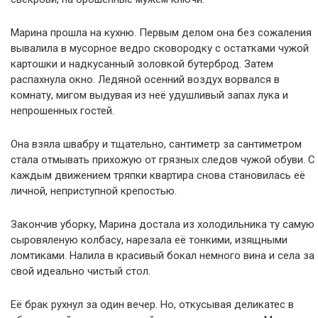
Марина прошла на кухню. Первым делом она без сожаления
вывалила в мусорное ведро сковородку с остатками чужой
картошки и надкусанный золовкой бутерброд. Затем
распахнула окно. Ледяной осенний воздух ворвался в
комнату, мигом выдувая из неё удушливый запах лука и
непрошенных гостей.
Она взяла швабру и тщательно, сантиметр за сантиметром
стала отмывать прихожую от грязных следов чужой обуви. С
каждым движением тряпки квартира снова становилась её
личной, неприступной крепостью.
Закончив уборку, Марина достала из холодильника ту самую
сыровяленую колбасу, нарезала её тонкими, изящными
ломтиками. Налила в красивый бокал немного вина и села за
свой идеально чистый стол.
Её брак рухнул за один вечер. Но, откусывая деликатес в