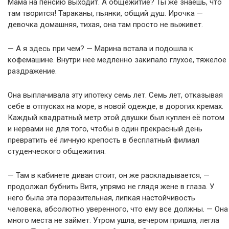
Мама на пенсию выходит. А общежитие? Ты же знаешь, что
там творится! Тараканы, пьянки, общий душ. Ирочка —
девочка домашняя, тихая, она там просто не выживет.
— А я здесь при чем? — Марина встала и подошла к
кофемашине. Внутри неё медленно закипало глухое, тяжелое
раздражение.
Она выплачивала эту ипотеку семь лет. Семь лет, отказывая
себе в отпусках на море, в новой одежде, в дорогих кремах.
Каждый квадратный метр этой двушки был куплен её потом
и нервами не для того, чтобы в один прекрасный день
превратить её личную крепость в бесплатный филиал
студенческого общежития.
— Там в кабинете диван стоит, он же раскладывается, —
продолжал бубнить Витя, упрямо не глядя жене в глаза. У
него была эта поразительная, липкая настойчивость
человека, абсолютно уверенного, что ему все должны. — Она
много места не займет. Утром ушла, вечером пришла, легла