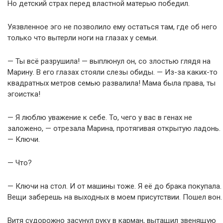
Но детский страх перед властной матерью победил.
Уязвленное эго не позволило ему остаться там, где об него
только что вытерли ноги на глазах у семьи.
— Ты всё разрушила! — выплюнул он, со злостью глядя на
Марину. В его глазах стояли слезы обиды. — Из-за каких-то
квадратных метров семью развалила! Мама была права, ты
эгоистка!
— Я люблю уважение к себе. То, чего у вас в генах не
заложено, — отрезала Марина, протягивая открытую ладонь.
— Ключи.
— Что?
— Ключи на стол. И от машины тоже. Я её до брака покупала.
Вещи заберешь на выходных в моем присутствии. Пошел вон.
Витя судорожно засунул руку в карман, вытащил звенящую