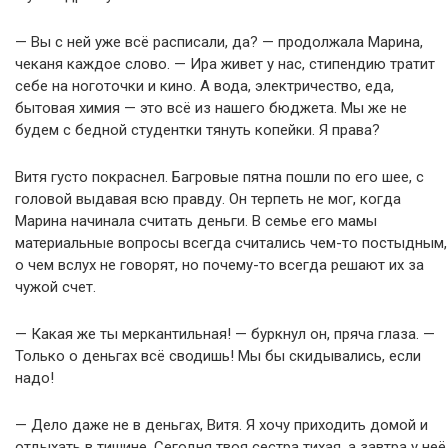
— Вы с ней уже всё расписали, да? — продолжала Марина,
чеканя каждое слово. — Ира живет у нас, стипендию тратит
себе на ноготочки и кино. А вода, электричество, еда,
бытовая химия — это всё из нашего бюджета. Мы же не
будем с бедной студентки тянуть копейки. Я права?
Витя густо покраснел. Багровые пятна пошли по его шее, с
головой выдавая всю правду. Он терпеть не мог, когда
Марина начинала считать деньги. В семье его мамы
материальные вопросы всегда считались чем-то постыдным,
о чем вслух не говорят, но почему-то всегда решают их за
чужой счет.
— Какая же ты меркантильная! — буркнул он, пряча глаза. —
Только о деньгах всё сводишь! Мы бы скидывались, если
надо!
— Дело даже не в деньгах, Витя. Я хочу приходить домой и
отдыхать в тишине. Сегодня твоя сестра тихая, а завтра у неё