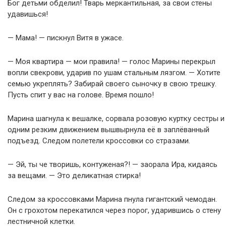
Бог детьми обделил! Тварь меркантильная, за свои стены
удавишься!
— Мама! — пискнул Витя в ужасе.
— Моя квартира — мои правила! — голос Марины перекрыл
вопли свекрови, ударив по ушам стальным лязгом. — Хотите
семью укреплять? Забирай своего сыночку в свою трешку.
Пусть спит у вас на голове. Время пошло!
Марина шагнула к вешалке, сорвала розовую куртку сестры и
одним резким движением вышвырнула её в заплёванный
подъезд. Следом полетели кроссовки со стразами.
— Эй, ты че творишь, контуженая?! — заорала Ира, кидаясь
за вещами. — Это деликатная стирка!
Следом за кроссовками Марина пнула гигантский чемодан.
Он с грохотом перекатился через порог, ударившись о стену
лестничной клетки.