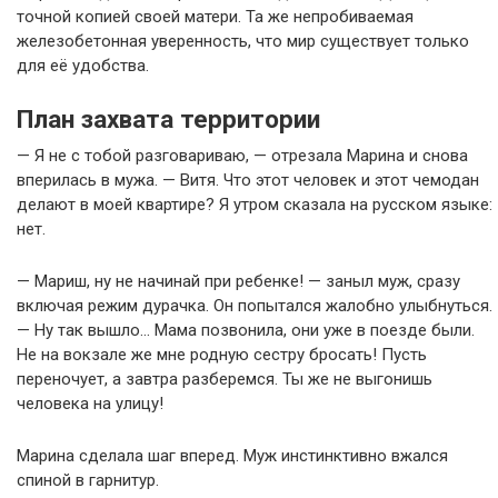
точной копией своей матери. Та же непробиваемая
железобетонная уверенность, что мир существует только
для её удобства.
План захвата территории
— Я не с тобой разговариваю, — отрезала Марина и снова
вперилась в мужа. — Витя. Что этот человек и этот чемодан
делают в моей квартире? Я утром сказала на русском языке:
нет.
— Мариш, ну не начинай при ребенке! — заныл муж, сразу
включая режим дурачка. Он попытался жалобно улыбнуться.
— Ну так вышло… Мама позвонила, они уже в поезде были.
Не на вокзале же мне родную сестру бросать! Пусть
переночует, а завтра разберемся. Ты же не выгонишь
человека на улицу!
Марина сделала шаг вперед. Муж инстинктивно вжался
спиной в гарнитур.