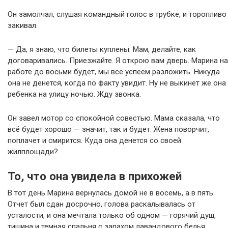
Он замолчал, слушая командный голос в трубке, и торопливо
закивал.
— Да, я знаю, что билеты куплены. Мам, делайте, как
договаривались. Приезжайте. Я открою вам дверь. Марина на
работе до восьми будет, мы всё успеем разложить. Никуда
она не денется, когда по факту увидит. Ну не выкинет же она
ребенка на улицу ночью. Жду звонка.
Он завел мотор со спокойной совестью. Мама сказала, что
всё будет хорошо — значит, так и будет. Жена поворчит,
поплачет и смирится. Куда она денется со своей
жилплощади?
То, что она увидела в прихожей
В тот день Марина вернулась домой не в восемь, а в пять.
Отчет был сдан досрочно, голова раскалывалась от
усталости, и она мечтала только об одном — горячий душ,
тишина и темная спальня с запахом лавандового белья.