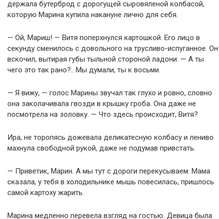
держала бутерброд с дорогущей сыровяленой колбасой,
которую Марина купила накануне лично для себя.
— Ой, Мариш! — Витя поперхнулся картошкой. Его лицо в
секунду сменилось с довольного на трусливо-испуганное. Он
вскочил, вытирая губы тыльной стороной ладони. — А ты
чего это так рано?.. Мы думали, ты к восьми.
— Я вижу, — голос Марины звучал так глухо и ровно, словно
она заколачивала гвозди в крышку гроба. Она даже не
посмотрела на золовку. — Что здесь происходит, Витя?
Ира, не торопясь дожевала деликатесную колбасу и лениво
махнула свободной рукой, даже не подумав привстать.
— Приветик, Марин. А мы тут с дороги перекусываем. Мама
сказала, у тебя в холодильнике мышь повесилась, пришлось
самой картоху жарить.
Марина медленно перевела взгляд на гостью. Девица была