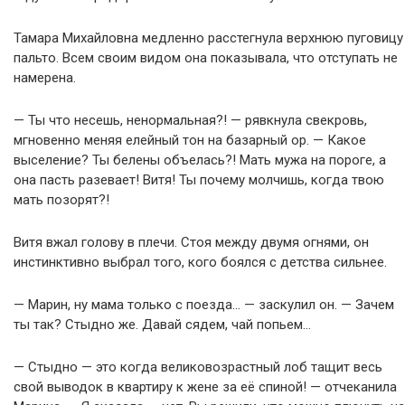
Тамара Михайловна медленно расстегнула верхнюю пуговицу
пальто. Всем своим видом она показывала, что отступать не
намерена.
— Ты что несешь, ненормальная?! — рявкнула свекровь,
мгновенно меняя елейный тон на базарный ор. — Какое
выселение? Ты белены объелась?! Мать мужа на пороге, а
она пасть разевает! Витя! Ты почему молчишь, когда твою
мать позорят?!
Витя вжал голову в плечи. Стоя между двумя огнями, он
инстинктивно выбрал того, кого боялся с детства сильнее.
— Марин, ну мама только с поезда… — заскулил он. — Зачем
ты так? Стыдно же. Давай сядем, чай попьем…
— Стыдно — это когда великовозрастный лоб тащит весь
свой выводок в квартиру к жене за её спиной! — отчеканила