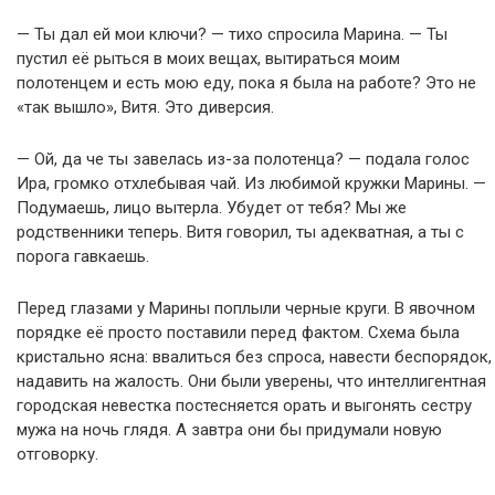
— Ты дал ей мои ключи? — тихо спросила Марина. — Ты
пустил её рыться в моих вещах, вытираться моим
полотенцем и есть мою еду, пока я была на работе? Это не
«так вышло», Витя. Это диверсия.
— Ой, да че ты завелась из-за полотенца? — подала голос
Ира, громко отхлебывая чай. Из любимой кружки Марины. —
Подумаешь, лицо вытерла. Убудет от тебя? Мы же
родственники теперь. Витя говорил, ты адекватная, а ты с
порога гавкаешь.
Перед глазами у Марины поплыли черные круги. В явочном
порядке её просто поставили перед фактом. Схема была
кристально ясна: ввалиться без спроса, навести беспорядок,
надавить на жалость. Они были уверены, что интеллигентная
городская невестка постесняется орать и выгонять сестру
мужа на ночь глядя. А завтра они бы придумали новую
отговорку.