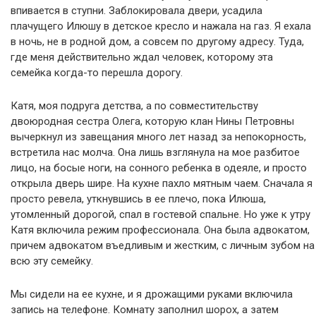
впивается в ступни. Заблокировала двери, усадила
плачущего Илюшу в детское кресло и нажала на газ. Я ехала
в ночь, не в родной дом, а совсем по другому адресу. Туда,
где меня действительно ждал человек, которому эта
семейка когда-то перешла дорогу.
Катя, моя подруга детства, а по совместительству
двоюродная сестра Олега, которую клан Нины Петровны
вычеркнул из завещания много лет назад за непокорность,
встретила нас молча. Она лишь взглянула на мое разбитое
лицо, на босые ноги, на сонного ребенка в одеяле, и просто
открыла дверь шире. На кухне пахло мятным чаем. Сначала я
просто ревела, уткнувшись в ее плечо, пока Илюша,
утомленный дорогой, спал в гостевой спальне. Но уже к утру
Катя включила режим профессионала. Она была адвокатом,
причем адвокатом въедливым и жестким, с личным зубом на
всю эту семейку.
Мы сидели на ее кухне, и я дрожащими руками включила
запись на телефоне. Комнату заполнил шорох, а затем