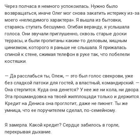
Через полчаса я немного успокоилась. Нужно было
возвращаться, иначе Олег мог снова закатить истерику из-за
моего «нелюдимого характера». Я вышла из бытовки,
стараясь ступать бесшумно. Огибая веранду, я услышала
голоса. Они звучали приглушенно, сквозь старые доски
террасы, и были пропитаны каким-то деловым, хищным
цинизмом, которого я раньше не слышала. Я прижалась
спиной к стене, сжимая телефон в руке так, что побелели
костяшки.
— Да расслабься ты, Олеж, — это был голос свекрови, уже
без сладкой патоки для гостей, а властный, командирский. —
Она стерпится. Куда она денется? У нее же ни кола, ни двора.
Эта прошмандовка на твоей жилплощади только и держится.
Кредит на Дениса она проглотит, даже не пикнет. Ты же
умница, что ее поручителем сделал, по-семейному.
Я замерла. Какой кредит? Сердце забилось в горле,
перекрывая дыхание.