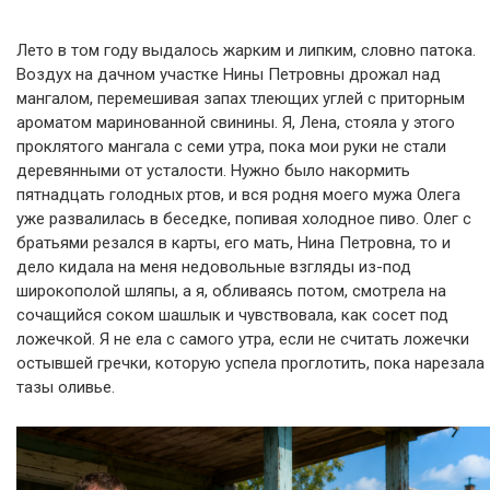
Лето в том году выдалось жарким и липким, словно патока.
Воздух на дачном участке Нины Петровны дрожал над
мангалом, перемешивая запах тлеющих углей с приторным
ароматом маринованной свинины. Я, Лена, стояла у этого
проклятого мангала с семи утра, пока мои руки не стали
деревянными от усталости. Нужно было накормить
пятнадцать голодных ртов, и вся родня моего мужа Олега
уже развалилась в беседке, попивая холодное пиво. Олег с
братьями резался в карты, его мать, Нина Петровна, то и
дело кидала на меня недовольные взгляды из-под
широкополой шляпы, а я, обливаясь потом, смотрела на
сочащийся соком шашлык и чувствовала, как сосет под
ложечкой. Я не ела с самого утра, если не считать ложечки
остывшей гречки, которую успела проглотить, пока нарезала
тазы оливье.