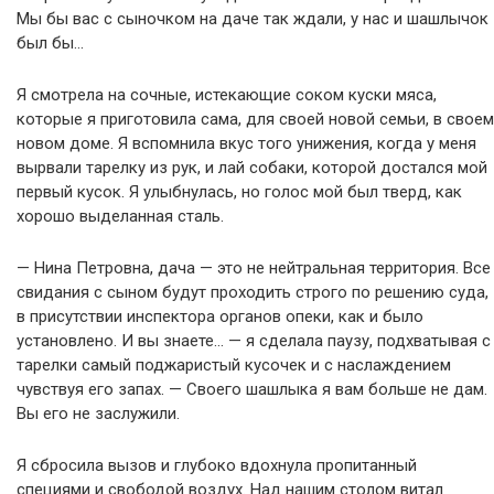
Мы бы вас с сыночком на даче так ждали, у нас и шашлычок
был бы…
Я смотрела на сочные, истекающие соком куски мяса,
которые я приготовила сама, для своей новой семьи, в своем
новом доме. Я вспомнила вкус того унижения, когда у меня
вырвали тарелку из рук, и лай собаки, которой достался мой
первый кусок. Я улыбнулась, но голос мой был тверд, как
хорошо выделанная сталь.
— Нина Петровна, дача — это не нейтральная территория. Все
свидания с сыном будут проходить строго по решению суда,
в присутствии инспектора органов опеки, как и было
установлено. И вы знаете… — я сделала паузу, подхватывая с
тарелки самый поджаристый кусочек и с наслаждением
чувствуя его запах. — Своего шашлыка я вам больше не дам.
Вы его не заслужили.
Я сбросила вызов и глубоко вдохнула пропитанный
специями и свободой воздух. Над нашим столом витал