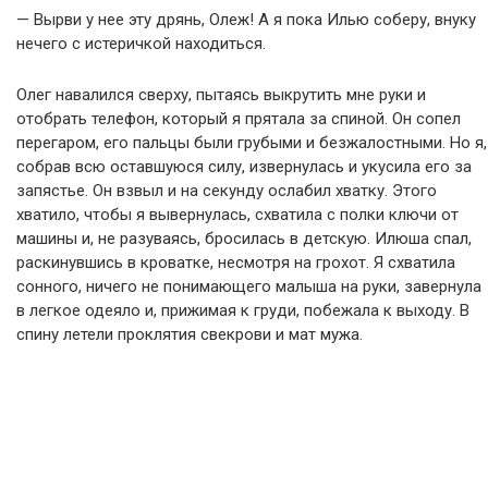
— Вырви у нее эту дрянь, Олеж! А я пока Илью соберу, внуку
нечего с истеричкой находиться.
Олег навалился сверху, пытаясь выкрутить мне руки и
отобрать телефон, который я прятала за спиной. Он сопел
перегаром, его пальцы были грубыми и безжалостными. Но я,
собрав всю оставшуюся силу, извернулась и укусила его за
запястье. Он взвыл и на секунду ослабил хватку. Этого
хватило, чтобы я вывернулась, схватила с полки ключи от
машины и, не разуваясь, бросилась в детскую. Илюша спал,
раскинувшись в кроватке, несмотря на грохот. Я схватила
сонного, ничего не понимающего малыша на руки, завернула
в легкое одеяло и, прижимая к груди, побежала к выходу. В
спину летели проклятия свекрови и мат мужа.