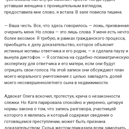
уставшая женщина с проницательным взглядом,
предоставила мне слово, я встала. В зале повисла тишина.
— Ваша честь. Все, что здесь говорилось — ложь, призванная
очернить меня. Но слова — это лишь слова. У меня есть нечто
более весомое. Я требую, в рамках гражданского процесса,
приобщить к делу доказательство, которое объяснит
истинные мотивы ответчика и его родни, — я сделала паузу и
вынула диктофон. — Я согласна на судебно-психиатрическую
экспертизу для ответчика и его матери, если они будут
отрицать свои голоса. На этой записи они обсуждают план
моего морального уничтожения с целью завладеть долей
моего несовершеннолетнего сына в недвижимости.
Адвокат Олега вскочил, протестуя, крича о незаконности
слежки. Но Катя парировала спокойно и уверенно, цитируя
нормы закона о том, что запись разговора, участницей
которого я являлась и который содержал сведения о
готовящемся преступлении, может быть признана
доказательством. Судья жестом приказала всем замолчать.