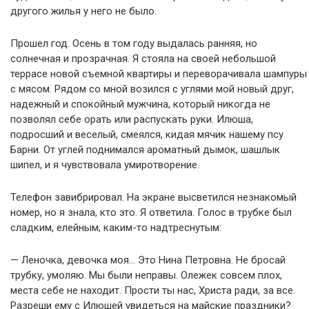
другого жилья у него не было.
Прошел год. Осень в том году выдалась ранняя, но
солнечная и прозрачная. Я стояла на своей небольшой
террасе новой съемной квартиры и переворачивала шампуры
с мясом. Рядом со мной возился с углями мой новый друг,
надежный и спокойный мужчина, который никогда не
позволял себе орать или распускать руки. Илюша,
подросший и веселый, смеялся, кидая мячик нашему псу
Барни. От углей поднимался ароматный дымок, шашлык
шипел, и я чувствовала умиротворение.
Телефон завибрировал. На экране высветился незнакомый
номер, но я знала, кто это. Я ответила. Голос в трубке был
сладким, елейным, каким-то надтреснутым:
— Леночка, девочка моя… Это Нина Петровна. Не бросай
трубку, умоляю. Мы были неправы. Олежек совсем плох,
места себе не находит. Прости ты нас, Христа ради, за все.
Разреши ему с Илюшей увидеться на майские праздники?