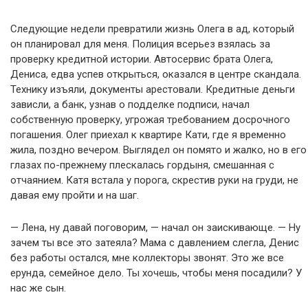
Следующие недели превратили жизнь Олега в ад, который
он планировал для меня. Полиция всерьез взялась за
проверку кредитной истории. Автосервис брата Олега,
Дениса, едва успев открыться, оказался в центре скандала.
Технику изъяли, документы арестовали. Кредитные деньги
зависли, а банк, узнав о подделке подписи, начал
собственную проверку, угрожая требованием досрочного
погашения. Олег приехал к квартире Кати, где я временно
жила, поздно вечером. Выглядел он помято и жалко, но в его
глазах по-прежнему плескалась гордыня, смешанная с
отчаянием. Катя встала у порога, скрестив руки на груди, не
давая ему пройти и на шаг.
— Лена, ну давай поговорим, — начал он заискивающе. — Ну
зачем ты все это затеяла? Мама с давлением слегла, Денис
без работы остался, мне коллекторы звонят. Это же все
ерунда, семейное дело. Ты хочешь, чтобы меня посадили? У
нас же сын.