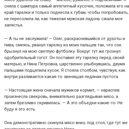
сняла с шампура самый аппетитный кусочек, положила его на
край тарелки и только поднесла к губам, чтобы попробовать,
не пересолила ли, как тяжелая мужская ладонь сжала мое
запястье.
— А ты не заслужила! — Олег, раскрасневшийся от духоты и
пива, смеясь, рванул тарелку из моих пальцев так, что сок
брызнул на мою светлую футболку. Вокруг тут же грохнул
одобрительный гогот. Он поставил эту тарелку перед своей
матерью, и Нина Петровна, царственно улыбнувшись, двумя
пальцами подцепила кусок. Я стояла столбом, чувствуя, как
внутри разливается какая-то звенящая ледяная пустота.
— Настоящая жена сначала мужиков кормит, — нараспев
произнесла свекровь, внимательно разглядывая мясо, а
затем брезливо скривилась. — А это объедки какие-то. Не
буду я это есть.
Она демонстративно скинула мясо вниз, под стол, где тут же