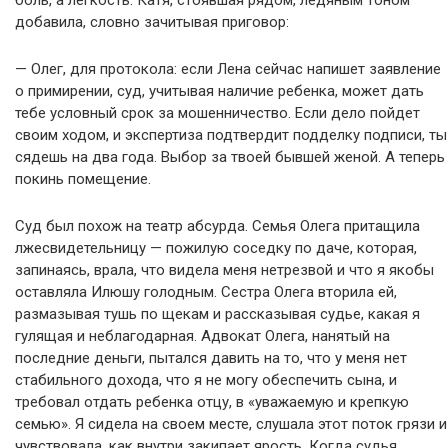
боль, а легкость. Катя, стоявшая рядом, ледяным тоном
добавила, словно зачитывая приговор:
— Олег, для протокола: если Лена сейчас напишет заявление
о примирении, суд, учитывая наличие ребенка, может дать
тебе условный срок за мошенничество. Если дело пойдет
своим ходом, и экспертиза подтвердит подделку подписи, ты
сядешь на два года. Выбор за твоей бывшей женой. А теперь
покинь помещение.
Суд был похож на театр абсурда. Семья Олега притащила
лжесвидетельницу — пожилую соседку по даче, которая,
запинаясь, врала, что видела меня нетрезвой и что я якобы
оставляла Илюшу голодным. Сестра Олега вторила ей,
размазывая тушь по щекам и рассказывая судье, какая я
гулящая и неблагодарная. Адвокат Олега, нанятый на
последние деньги, пытался давить на то, что у меня нет
стабильного дохода, что я не могу обеспечить сына, и
требовал отдать ребенка отцу, в «уважаемую и крепкую
семью». Я сидела на своем месте, слушала этот поток грязи и
чувствовала, как внутри закипает ярость. Когда судья,