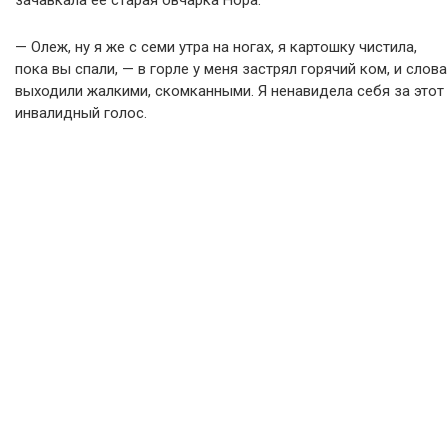
зачавкала ее старая овчарка Нора.
— Олеж, ну я же с семи утра на ногах, я картошку чистила,
пока вы спали, — в горле у меня застрял горячий ком, и слова
выходили жалкими, скомканными. Я ненавидела себя за этот
инвалидный голос.