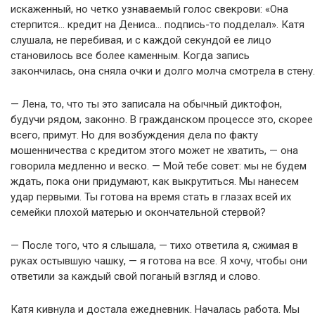
искаженный, но четко узнаваемый голос свекрови: «Она
стерпится… кредит на Дениса… подпись-то подделал». Катя
слушала, не перебивая, и с каждой секундой ее лицо
становилось все более каменным. Когда запись
закончилась, она сняла очки и долго молча смотрела в стену.
— Лена, то, что ты это записала на обычный диктофон,
будучи рядом, законно. В гражданском процессе это, скорее
всего, примут. Но для возбуждения дела по факту
мошенничества с кредитом этого может не хватить, — она
говорила медленно и веско. — Мой тебе совет: мы не будем
ждать, пока они придумают, как выкрутиться. Мы нанесем
удар первыми. Ты готова на время стать в глазах всей их
семейки плохой матерью и окончательной стервой?
— После того, что я слышала, — тихо ответила я, сжимая в
руках остывшую чашку, — я готова на все. Я хочу, чтобы они
ответили за каждый свой поганый взгляд и слово.
Катя кивнула и достала ежедневник. Началась работа. Мы