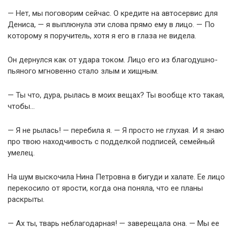
— Нет, мы поговорим сейчас. О кредите на автосервис для
Дениса, — я выплюнула эти слова прямо ему в лицо. — По
которому я поручитель, хотя я его в глаза не видела.
Он дернулся как от удара током. Лицо его из благодушно-
пьяного мгновенно стало злым и хищным.
— Ты что, дура, рылась в моих вещах? Ты вообще кто такая,
чтобы…
— Я не рылась! — перебила я. — Я просто не глухая. И я знаю
про твою находчивость с подделкой подписей, семейный
умелец.
На шум выскочила Нина Петровна в бигуди и халате. Ее лицо
перекосило от ярости, когда она поняла, что ее планы
раскрыты.
— Ах ты, тварь неблагодарная! — заверещала она. — Мы ее