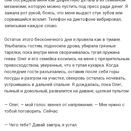
Они обсуждали меня как дефектную деталь в их семейном
механизме, которую можно пустить под пресс ради денег. Я
зажала рот рукой, боясь, что меня выдаст стук зубов или
сорвавшийся всхлип. Телефон на диктофоне вибрировал,
записывая каждое слово.
Остаток этого бесконечного дня я провела как в тумане.
Улыбалась гостям, подносила дрова, убирала грязные
тарелки, пока внутри меня сворачивалась тугая пружина
гнева. Олег и его семейка косились на меня с презрительным
превосходством, уверенные, что я тупая кухарка. Когда
последние гости разъехались, оставив после себя горы
посуды и разгром на участке, свекровь осталась ночевать,
устроившись в дальней спальне. Я дождалась, пока Олег,
пьяный и довольный, развалится на диване, щелкая пультом.
— Олег, — мой голос звенел от напряжения. — Мне нужно с
тобой поговорить. Сейчас.
— Чего тебе? Давай завтра, я устал.