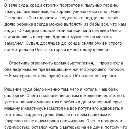
В зале суда, среди строгих портретов и пыльных гардин,
зазвучал искаженный, но хорошо узнаваемый голос Нины
Петровны: «Она стерпится… подпись-то подделал… через
долю ребенка всегда можно вытрясти из бабы все, что нам
надо». С каждым словом этой записи лица семейки Олега
вытягивались и серели. Адвокат мужа сел на место и
замолчал. Судья, дослушав до конца, сняла очки и строго
посмотрела на Олега, который вжал голову в плечи.
— Ответчику ограничить время выступления, — произнесла
она ледяным, не предвещающим ничего хорошего голосом.
— К материалам дела приобщить. Объявляется перерыв.
Решение суда было именно тем, чего я хотела. Наш брак
расторгли. Олега признали виновным в мошенничестве, но с
учетом наличия малолетнего ребенка дали условный срок.
Машину и квартиру, несмотря на все потуги его адвоката, я
отстояла, выделив долю Илюше по всем правилам и
закрепив наше с ним право проживания. Олег, с позором и
судимостью, остался жить с матерью на ее даче, потому что