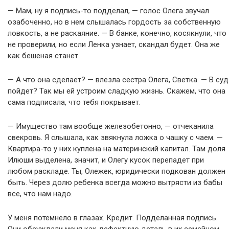
— Мам, ну я подпись-то подделал, — голос Олега звучал
озабоченно, но в нем слышалась гордость за собственную
ловкость, а не раскаяние. — В банке, конечно, косякнули, что
не проверили, но если Ленка узнает, скандал будет. Она же
как бешеная станет.
— А что она сделает? — влезла сестра Олега, Светка. — В суд
пойдет? Так мы ей устроим сладкую жизнь. Скажем, что она
сама подписала, что тебя покрывает.
— Имущество там вообще железобетонно, — отчеканила
свекровь. Я слышала, как звякнула ложка о чашку с чаем. —
Квартира-то у них куплена на материнский капитал. Там доля
Илюши выделена, значит, и Олегу кусок перепадет при
любом раскладе. Ты, Олежек, юридически подкован должен
быть. Через долю ребенка всегда можно вытрясти из бабы
все, что нам надо.
У меня потемнело в глазах. Кредит. Подделанная подпись.