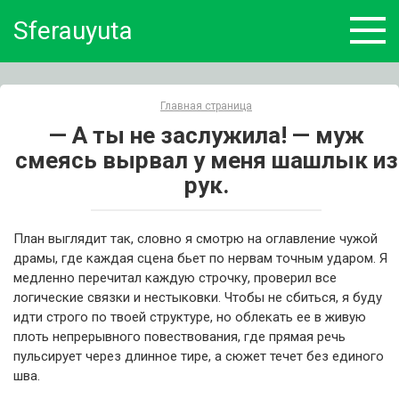
Skip
Sferauyuta
to
content
Главная страница
— А ты не заслужила! — муж
смеясь вырвал у меня шашлык из
рук.
План выглядит так, словно я смотрю на оглавление чужой
драмы, где каждая сцена бьет по нервам точным ударом. Я
медленно перечитал каждую строчку, проверил все
логические связки и нестыковки. Чтобы не сбиться, я буду
идти строго по твоей структуре, но облекать ее в живую
плоть непрерывного повествования, где прямая речь
пульсирует через длинное тире, а сюжет течет без единого
шва.