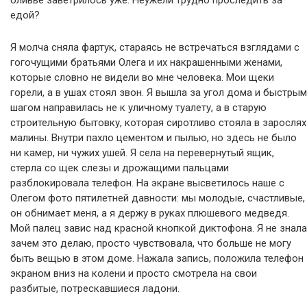
оливье заветрилось уже. Неужели трудно проследить за
едой?
Я молча сняла фартук, стараясь не встречаться взглядами с
гогочущими братьями Олега и их накрашенными женами,
которые словно не видели во мне человека. Мои щеки
горели, а в ушах стоял звон. Я вышла за угол дома и быстрым
шагом направилась не к уличному туалету, а в старую
строительную бытовку, которая сиротливо стояла в зарослях
малины. Внутри пахло цементом и пылью, но здесь не было
ни камер, ни чужих ушей. Я села на перевернутый ящик,
стерла со щек слезы и дрожащими пальцами
разблокировала телефон. На экране высветилось наше с
Олегом фото пятилетней давности: мы молодые, счастливые,
он обнимает меня, а я держу в руках плюшевого медведя.
Мой палец завис над красной кнопкой диктофона. Я не знала
зачем это делаю, просто чувствовала, что больше не могу
быть вещью в этом доме. Нажала запись, положила телефон
экраном вниз на колени и просто смотрела на свои
разбитые, потрескавшиеся ладони.