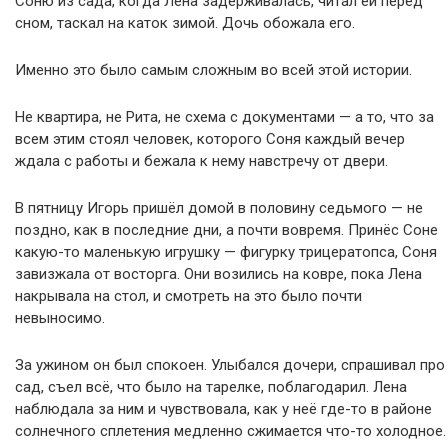
Соню из сада, когда Лена задерживалась, читал ей перед
сном, таскал на каток зимой. Дочь обожала его.
Именно это было самым сложным во всей этой истории.
Не квартира, не Рита, не схема с документами — а то, что за
всем этим стоял человек, которого Соня каждый вечер
ждала с работы и бежала к нему навстречу от двери.
В пятницу Игорь пришёл домой в половину седьмого — не
поздно, как в последние дни, а почти вовремя. Принёс Соне
какую-то маленькую игрушку — фигурку трицератопса, Соня
завизжала от восторга. Они возились на ковре, пока Лена
накрывала на стол, и смотреть на это было почти
невыносимо.
За ужином он был спокоен. Улыбался дочери, спрашивал про
сад, съел всё, что было на тарелке, поблагодарил. Лена
наблюдала за ним и чувствовала, как у неё где-то в районе
солнечного сплетения медленно сжимается что-то холодное.