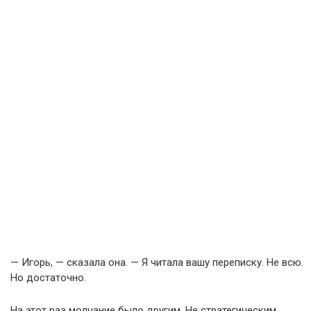
— Игорь, — сказала она. — Я читала вашу переписку. Не всю.
Но достаточно.
На этот раз молчание было другим. Не стратегическим.