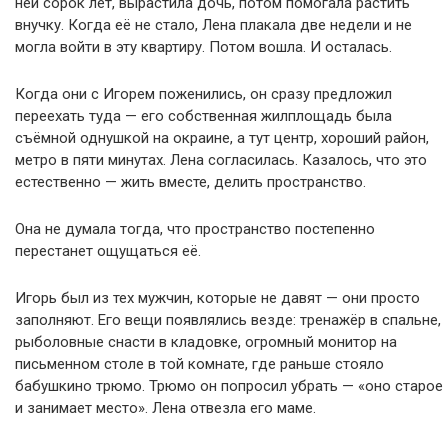
ней сорок лет, вырастила дочь, потом помогала растить
внучку. Когда её не стало, Лена плакала две недели и не
могла войти в эту квартиру. Потом вошла. И осталась.
Когда они с Игорем поженились, он сразу предложил
переехать туда — его собственная жилплощадь была
съёмной однушкой на окраине, а тут центр, хороший район,
метро в пяти минутах. Лена согласилась. Казалось, что это
естественно — жить вместе, делить пространство.
Она не думала тогда, что пространство постепенно
перестанет ощущаться её.
Игорь был из тех мужчин, которые не давят — они просто
заполняют. Его вещи появлялись везде: тренажёр в спальне,
рыболовные снасти в кладовке, огромный монитор на
письменном столе в той комнате, где раньше стояло
бабушкино трюмо. Трюмо он попросил убрать — «оно старое
и занимает место». Лена отвезла его маме.