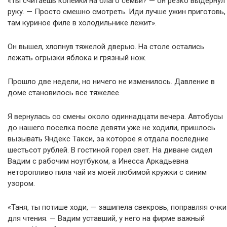
«Ты считаешь копейки на благо семьи? — он резко выдернул
руку. — Просто смешно смотреть. Иди лучше ужин приготовь,
там куриное филе в холодильнике лежит».
Он вышел, хлопнув тяжелой дверью. На столе остались
лежать огрызки яблока и грязный нож.
Прошло две недели, но ничего не изменилось. Давление в
доме становилось все тяжелее.
Я вернулась со смены около одиннадцати вечера. Автобусы
до нашего поселка после девяти уже не ходили, пришлось
вызывать Яндекс Такси, за которое я отдала последние
шестьсот рублей. В гостиной горел свет. На диване сидел
Вадим с рабочим ноутбуком, а Инесса Аркадьевна
неторопливо пила чай из моей любимой кружки с синим
узором.
«Таня, ты потише ходи, — зашипела свекровь, поправляя очки
для чтения. — Вадим уставший, у него на фирме важный