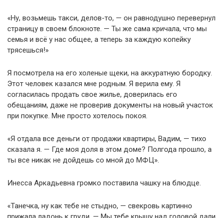
«Ну, возьмешь такси, делов-то, — он равнодушно перевернул
страницу в своем блокноте. — Ты же сама кричала, что мы
семья и всё у нас общее, а теперь за каждую копейку
трясешься!»
Я посмотрела на его холеные щеки, на аккуратную бородку.
Этот человек казался мне родным. Я верила ему. Я
согласилась продать свое жилье, доверилась его
обещаниям, даже не проверив документы на новый участок
при покупке. Мне просто хотелось покоя.
«Я отдала все деньги от продажи квартиры, Вадим, — тихо
сказала я. — Где моя доля в этом доме? Полгода прошло, а
ты все никак не дойдешь со мной до МФЦ».
Инесса Аркадьевна громко поставила чашку на блюдце.
«Танечка, ну как тебе не стыдно, — свекровь картинно
прижала ладонь к груди. — Мы тебе крышу над головой дали,