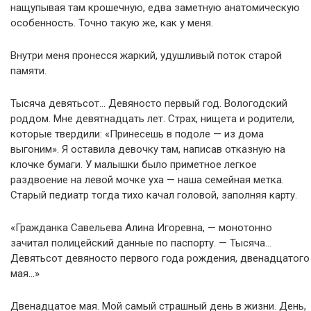
нащупывая там крошечную, едва заметную анатомическую
особенность. Точно такую же, как у меня.
Внутри меня пронесся жаркий, удушливый поток старой
памяти.
Тысяча девятьсот… Девяносто первый год. Вологодский
роддом. Мне девятнадцать лет. Страх, нищета и родители,
которые твердили: «Принесешь в подоле — из дома
выгоним». Я оставила девочку там, написав отказную на
клочке бумаги. У малышки было приметное легкое
раздвоение на левой мочке уха — наша семейная метка.
Старый педиатр тогда тихо качал головой, заполняя карту.
«Гражданка Савельева Алина Игоревна, — монотонно
зачитал полицейский данные по паспорту. — Тысяча…
Девятьсот девяносто первого года рождения, двенадцатого
мая…»
Двенадцатое мая. Мой самый страшный день в жизни. День,