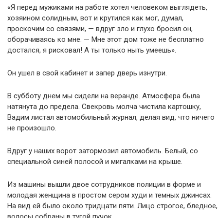
«Я перед мужиками на работе хотел человеком выглядеть,
хозяином солидным, вот и крутился как мог, думал,
проскочим со связями, — вдруг зло и глухо бросил он,
оборачиваясь ко мне. — Мне этот дом тоже не бесплатно
достался, я рисковал! А ты только ныть умеешь».
Он ушел в свой кабинет и запер дверь изнутри.
В субботу днем мы сидели на веранде. Атмосфера была
натянута до предела. Свекровь молча чистила картошку,
Вадим листал автомобильный журнал, делая вид, что ничего
не произошло.
Вдруг у наших ворот затормозил автомобиль. Белый, со
специальной синей полосой и мигалками на крыше.
Из машины вышли двое сотрудников полиции в форме и
молодая женщина в простом сером худи и темных джинсах.
На вид ей было около тридцати пяти. Лицо строгое, бледное,
волосы собраны в тугой пучок.