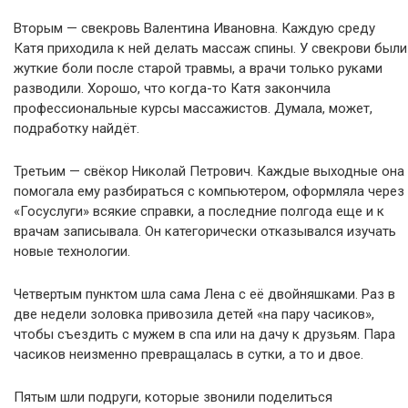
Вторым — свекровь Валентина Ивановна. Каждую среду
Катя приходила к ней делать массаж спины. У свекрови были
жуткие боли после старой травмы, а врачи только руками
разводили. Хорошо, что когда-то Катя закончила
профессиональные курсы массажистов. Думала, может,
подработку найдёт.
Третьим — свёкор Николай Петрович. Каждые выходные она
помогала ему разбираться с компьютером, оформляла через
«Госуслуги» всякие справки, а последние полгода еще и к
врачам записывала. Он категорически отказывался изучать
новые технологии.
Четвертым пунктом шла сама Лена с её двойняшками. Раз в
две недели золовка привозила детей «на пару часиков»,
чтобы съездить с мужем в спа или на дачу к друзьям. Пара
часиков неизменно превращалась в сутки, а то и двое.
Пятым шли подруги, которые звонили поделиться