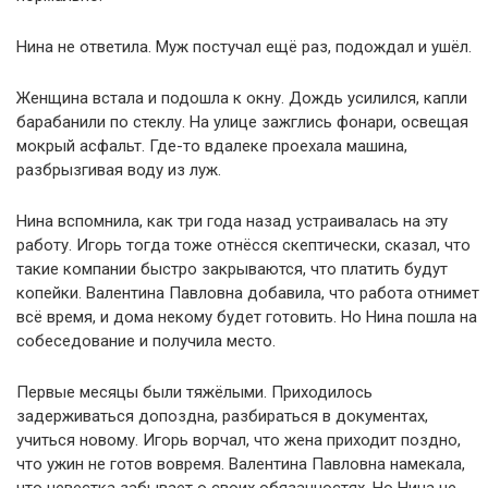
Нина не ответила. Муж постучал ещё раз, подождал и ушёл.
Женщина встала и подошла к окну. Дождь усилился, капли
барабанили по стеклу. На улице зажглись фонари, освещая
мокрый асфальт. Где-то вдалеке проехала машина,
разбрызгивая воду из луж.
Нина вспомнила, как три года назад устраивалась на эту
работу. Игорь тогда тоже отнёсся скептически, сказал, что
такие компании быстро закрываются, что платить будут
копейки. Валентина Павловна добавила, что работа отнимет
всё время, и дома некому будет готовить. Но Нина пошла на
собеседование и получила место.
Первые месяцы были тяжёлыми. Приходилось
задерживаться допоздна, разбираться в документах,
учиться новому. Игорь ворчал, что жена приходит поздно,
что ужин не готов вовремя. Валентина Павловна намекала,
что невестка забывает о своих обязанностях. Но Нина не