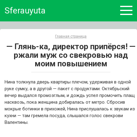
Skip
Sferauyuta
to
content
Главная страница
— Глянь-ка, директор припёрся! —
ржали муж со свекровью над
моим повышением
Нина толкнула дверь квартиры плечом, удерживая в одной
руке сумку, а в другой — пакет с продуктами. Октябрьский
вечер выдался промозглым, и дождь успел промочить плащ
насквозь, пока женщина добиралась от метро. Сбросив
мокрые ботинки в прихожей, Нина прислушалась к звукам из
кухни — там гремела посуда, слышался голос свекрови
Валентины.