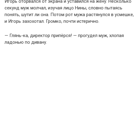
Игорь оторвался от экрана и уставился на жену. Несколько
секунд муж молчал, изучая лицо Нины, словно пытаясь
понять, шутит ли она. Потом рот мужа растянулся в усмешке,
и Игорь захохотал. Громко, почти истерично.
— Глянь-ка, директор припёрся! — прогудел муж, хлопая
ладонью по дивану.