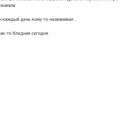
азывала:
он каждый день кому-то названивал…
как-то бледная сегодня.