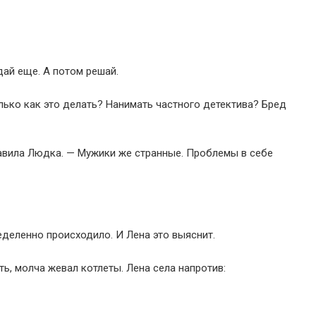
дай еще. А потом решай.
лько как это делать? Нанимать частного детектива? Бред
бавила Людка. — Мужики же странные. Проблемы в себе
еделенно происходило. И Лена это выяснит.
ь, молча жевал котлеты. Лена села напротив: