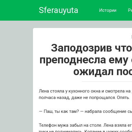
Skip
Sferauyuta
to
Истории
Р
content
Заподозрив что
преподнесла ему 
ожидал пос
Лена стояла у кухонного окна и смотрела на
полчаса назад, даже не попрощался. Опять.
— Паш, ты как там? — набрала сообщение сын
Телефон мужа забыл на столе. Лена взяла ег
руки не поднимались. Копание в чужих сообщ