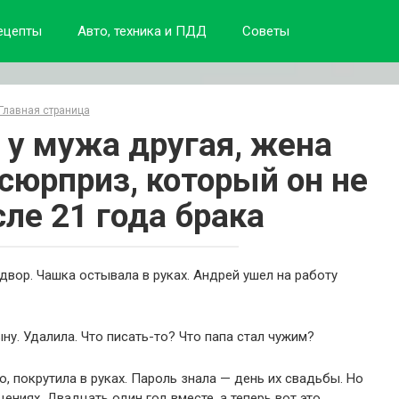
ецепты
Авто, техника и ПДД
Советы
Главная страница
 у мужа другая, жена
сюрприз, который он не
ле 21 года брака
 двор. Чашка остывала в руках. Андрей ушел на работу
у. Удалила. Что писать-то? Что папа стал чужим?
о, покрутила в руках. Пароль знала — день их свадьбы. Но
ениях. Двадцать один год вместе, а теперь вот это.