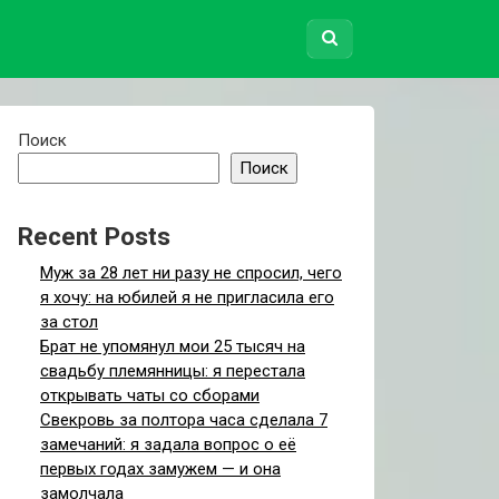
Поиск
Поиск
Recent Posts
Муж за 28 лет ни разу не спросил, чего
я хочу: на юбилей я не пригласила его
за стол
Брат не упомянул мои 25 тысяч на
свадьбу племянницы: я перестала
открывать чаты со сборами
Свекровь за полтора часа сделала 7
замечаний: я задала вопрос о её
первых годах замужем — и она
замолчала