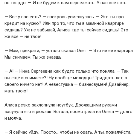
но твёрдо. — И не будем к вам переезжать. У нас всё есть.
— Всё у вас есть? — свекровь усмехнулась. — Это ты про
кредит на кухню? Или про то, что ты в маминой квартире
сидишь? Уж не забывай, Алиса, где ты сейчас сидишь! Это
же всё — не твоё!
— Мам, прекрати, — устало сказал Олег. — Это не её квартира.
Мы снимаем. Ты же знаешь.
— А! — Нина Сергеевна как будто только что поняла. — Так
вы ещё и снимаете?! Ну вообще молодцы! Тридцать лет, а
своего ничего нет! А невестушка — бизнесвумен! Дизайнер,
мать твою!
Алиса резко захлопнула ноутбук. Дрожащими руками
засунула его в рюкзак. Встала, посмотрела на Олега — долго
и молча.
— Я сейчас уйду. Просто… чтобы не орать. А ты, пожалуйста,