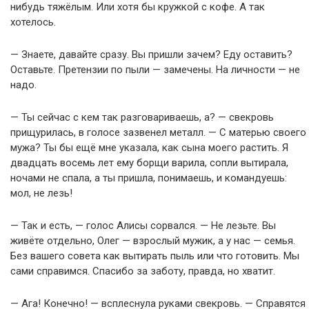
нибудь тяжёлым. Или хотя бы кружкой с кофе. А так
хотелось.
— Знаете, давайте сразу. Вы пришли зачем? Еду оставить?
Оставьте. Претензии по пыли — замечены. На личности — не
надо.
— Ты сейчас с кем так разговариваешь, а? — свекровь
прищурилась, в голосе зазвенел металл. — С матерью своего
мужа? Ты бы ещё мне указала, как сына моего растить. Я
двадцать восемь лет ему борщи варила, сопли вытирала,
ночами не спала, а ты пришла, понимаешь, и командуешь:
мол, не лезь!
— Так и есть, — голос Алисы сорвался. — Не лезьте. Вы
живёте отдельно, Олег — взрослый мужик, а у нас — семья.
Без вашего совета как вытирать пыль или что готовить. Мы
сами справимся. Спасибо за заботу, правда, но хватит.
— Ага! Конечно! — всплеснула руками свекровь. — Справятся