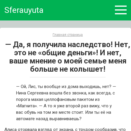
Skip
Sferauyuta
to
content
Главная страница
— Да, я получила наследство! Нет,
это не «общие деньги»! И нет,
ваше мнение о моей семье меня
больше не колышет!
— Ой, Лис, ты вообще из дома выходишь, нет? —
Нина Сергеевна вошла без звонка, как всегда, с
порога махая целлофановым пакетом из
«Магнита». — А то я уже второй раз вижу, что у
вас обувь на том же месте стоит. Или ты её на
автомате назад выравниваешь?
Алиса оторвала взгляд от экрана, с трудом сообразив, что