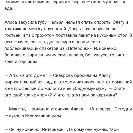
своими котлетками из куриного фарша — одно мучение, не
еда.
Алиса закусила губу. Нельзя, нельзя опять спорить. Олегу и
так тяжело между двух огней. Дверь захлопнулась за
гостьей, и та с грохотом поставила пакет на кухонный стол. В
нём — мясо, свёкла, два кефира и пара мерзко
поблёскивающих пакетов из «Пятёрочки». И, конечно,
баночка с фирменным «я сама варила, без уксуса, только
хрен и горчица».
— А ты чё это дома? — Свекровь бросила на Алису
выразительный взгляд, в котором читалось всё: от сомнений
в её профессии до жалости к её «бедному» мужу. — Опять
это своё «за компом»? И что, платят вам за картинки?
— Макеты, — холодно уточнила Алиса. — Интерьеры. Сегодня
— кухня в Новоивановском.
— Ой, ну конечно! Интерьеры! Да кому они нужны, твои