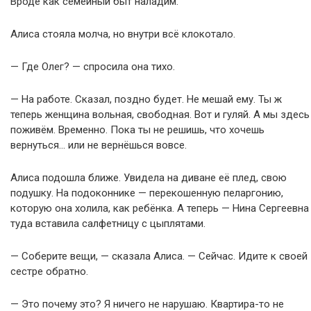
Вроде как семейный быт наладим.
Алиса стояла молча, но внутри всё клокотало.
— Где Олег? — спросила она тихо.
— На работе. Сказал, поздно будет. Не мешай ему. Ты ж
теперь женщина вольная, свободная. Вот и гуляй. А мы здесь
поживём. Временно. Пока ты не решишь, что хочешь
вернуться… или не вернёшься вовсе.
Алиса подошла ближе. Увидела на диване её плед, свою
подушку. На подоконнике — перекошенную пеларгонию,
которую она холила, как ребёнка. А теперь — Нина Сергеевна
туда вставила салфетницу с цыплятами.
— Соберите вещи, — сказала Алиса. — Сейчас. Идите к своей
сестре обратно.
— Это почему это? Я ничего не нарушаю. Квартира-то не