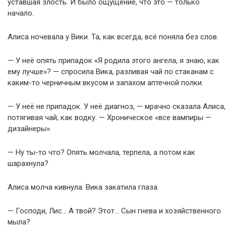
уставшая злость. И было ощущение, что это — только
начало.
Алиса ночевала у Вики. Та, как всегда, всё поняла без слов.
— У неё опять припадок «Я родила этого ангела, я знаю, как
ему лучше»? — спросила Вика, разливая чай по стаканам с
каким-то черничным вкусом и запахом аптечной полки.
— У неё не припадок. У неё диагноз, — мрачно сказала Алиса,
потягивая чай, как водку. — Хроническое «все вампиры —
дизайнеры».
— Ну ты-то что? Опять молчала, терпела, а потом как
шарахнула?
Алиса молча кивнула. Вика закатила глаза.
— Господи, Лис… А твой? Этот… Сын гнева и хозяйственного
мыла?