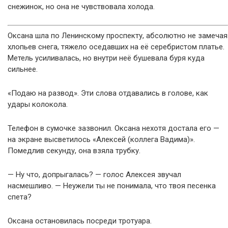
снежинок, но она не чувствовала холода.
Оксана шла по Ленинскому проспекту, абсолютно не замечая
хлопьев снега, тяжело оседавших на её серебристом платье.
Метель усиливалась, но внутри неё бушевала буря куда
сильнее.
«Подаю на развод». Эти слова отдавались в голове, как
удары колокола.
Телефон в сумочке зазвонил. Оксана нехотя достала его —
на экране высветилось «Алексей (коллега Вадима)».
Помедлив секунду, она взяла трубку.
— Ну что, допрыгалась? — голос Алексея звучал
насмешливо. — Неужели ты не понимала, что твоя песенка
спета?
Оксана остановилась посреди тротуара.