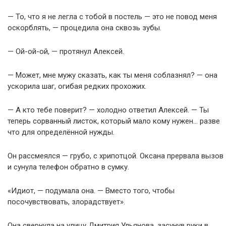
— То, что я не легла с тобой в постель — это не повод меня
оскорблять, — процедила она сквозь зубы.
— Ой-ой-ой, — протянул Алексей.
— Может, мне мужу сказать, как ты меня соблазнял? — она
ускорила шаг, огибая редких прохожих.
— А кто тебе поверит? — холодно ответил Алексей. — Ты
теперь сорванный листок, который мало кому нужен… разве
что для определённой нужды.
Он рассмеялся — грубо, с хрипотцой. Оксана прервала вызов
и сунула телефон обратно в сумку.
«Идиот, — подумала она. — Вместо того, чтобы
посочувствовать, злорадствует».
Она свернула на улицу Дмитрия Ульянова, засунув руки в