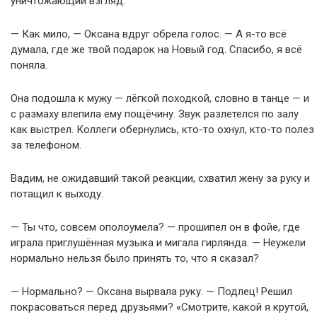
уничтожающий взгляд.
— Как мило, — Оксана вдруг обрела голос. — А я-то всё
думала, где же твой подарок на Новый год. Спасибо, я всё
поняла.
Она подошла к мужу — лёгкой походкой, словно в танце — и
с размаху влепила ему пощёчину. Звук разлетелся по залу
как выстрел. Коллеги обернулись, кто-то охнул, кто-то полез
за телефоном.
Вадим, не ожидавший такой реакции, схватил жену за руку и
потащил к выходу.
— Ты что, совсем ополоумела? — прошипел он в фойе, где
играла приглушённая музыка и мигала гирлянда. — Неужели
нормально нельзя было принять то, что я сказал?
— Нормально? — Оксана вырвала руку. — Подлец! Решил
покрасоваться перед друзьями? «Смотрите, какой я крутой,