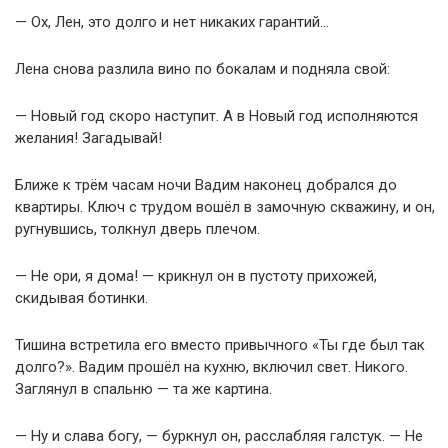
— Ох, Лен, это долго и нет никаких гарантий…
Лена снова разлила вино по бокалам и подняла свой:
— Новый год скоро наступит. А в Новый год исполняются
желания! Загадывай!
Ближе к трём часам ночи Вадим наконец добрался до
квартиры. Ключ с трудом вошёл в замочную скважину, и он,
ругнувшись, толкнул дверь плечом.
— Не ори, я дома! — крикнул он в пустоту прихожей,
скидывая ботинки.
Тишина встретила его вместо привычного «Ты где был так
долго?». Вадим прошёл на кухню, включил свет. Никого.
Заглянул в спальню — та же картина.
— Ну и слава богу, — буркнул он, расслабляя галстук. — Не