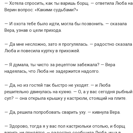
— Хотела спросить, как ты варишь борщ. — ответила Люба на
Верин вопрос: «Какими судьбами?»
— И охота тебе было идти, могла бы позвонить. — сказала
Вера, узнав о цели прихода.
— Да мне несложно, зато я прогулялась. — радостно сказала
Люба и повесила куртку в прихожей.
— Я думала, ты чисто за рецептом забежала? — Вера
надеялась, что Люба не задержится надолго.
— Да, но из гостей так быстро не уходят. — и Люба
решительно двинулась на кухню. — О, а у вас сегодня рыбный
суп? — она открыла крышку у кастрюли, стоящий на плите.
— Да, решила попробовать сварить уху. — кивнула Вера.
— Здорово, тогда я у вас пол кастрюльки отолью, и борщ
варить не придётся. — радостно сообщила Люба, ища в