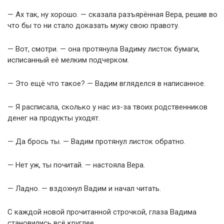
— Ах так, ну хорошо. — сказала разъярённая Вера, решив во
что бы то ни стало доказать мужу свою правоту.
— Вот, смотри. — она протянула Вадиму листок бумаги,
исписанный её мелким подчерком.
— Это ещё что такое? — Вадим вгляделся в написанное.
— Я расписала, сколько у нас из-за твоих родственников
денег на продукты уходят.
— Да брось ты. — Вадим протянул листок обратно.
— Нет уж, ты почитай. — настояла Вера.
— Ладно. — вздохнул Вадим и начал читать.
С каждой новой прочитанной строчкой, глаза Вадима
становились всё круглее.