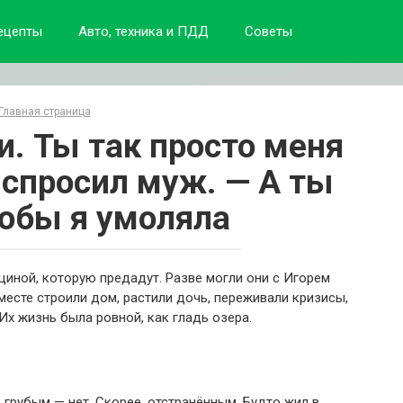
ецепты
Авто, техника и ПДД
Советы
Главная страница
и. Ты так просто меня
 спросил муж. — А ты
тобы я умоляла
щиной, которую предадут. Разве могли они с Игорем
месте строили дом, растили дочь, переживали кризисы,
 Их жизнь была ровной, как гладь озера.
е грубым — нет. Скорее, отстранённым. Будто жил в