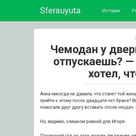
Skip
Sferauyuta
to
Истории
Р
content
Чемодан у двер
отпускаешь? —
хотел, ч
Анна никогда не думала, что станет той жен
прийти к этому после двадцати лет брака? В
помогали друг другу вставать после неудач.
Но, видимо, слишком ровной для Игоря.
Последний год он стал другим. Не резким, н