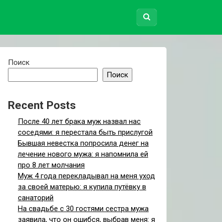
Поиск
Поиск
Recent Posts
После 40 лет брака муж назвал нас
соседями: я перестала быть прислугой
Бывшая невестка попросила денег на
лечение нового мужа: я напомнила ей
про 8 лет молчания
Муж 4 года перекладывал на меня уход
за своей матерью: я купила путёвку в
санаторий
На свадьбе с 30 гостями сестра мужа
заявила, что он ошибся, выбрав меня: я