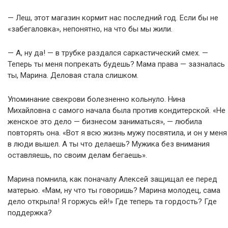
— Леш, этот магазин кормит нас последний год. Если бы не
«забегаловка», непонятно, на что бы мы жили.
— А, ну да! — в трубке раздался саркастический смех. —
Теперь ты меня попрекать будешь? Мама права — зазналась
ты, Марина. Деловая стала слишком.
Упоминание свекрови болезненно кольнуло. Нина
Михайловна с самого начала была против кондитерской. «Не
женское это дело — бизнесом заниматься», — любила
повторять она. «Вот я всю жизнь мужу посвятила, и он у меня
в люди вышел. А ты что делаешь? Мужика без внимания
оставляешь, по своим делам бегаешь».
Марина помнила, как поначалу Алексей защищал ее перед
матерью. «Мам, ну что ты говоришь? Марина молодец, сама
дело открыла! Я горжусь ей!» Где теперь та гордость? Где
поддержка?