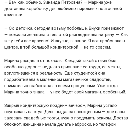
— Вам как обычно, Зинаида Петровна? — Марина уже
доставала коробочку для любимых пирожных постоянной
клиентки.
— Ох, деточка, сегодня возьму побольше. Внуки приезжают,
— пожилая женщина с теплотой разглядывала витрину. — Как
же у тебя все красиво! И вкусно, главное. Я вот пробовала в
центре, в той большой кондитерской — не то совсем.
Марина расцвела от похвалы. Каждый такой отзыв был
особенно дорог — ведь это признание ее труда, ее мечты,
воплотившейся в реальность. Еще студенткой она
подрабатывала в маленьком магазинчике сладостей,
внимательно наблюдая за всеми процессами. Уже тогда
Марина точно знала — у нее будет свой магазин, особенный.
Закрыв кондитерскую поздним вечером, Марина устало
опустилась на стул. День выдался насыщенным — две пары
заказали свадебные торты, нужно продумать эскизы. Достав
блокнот, женщина начала делать наброски, но телефон