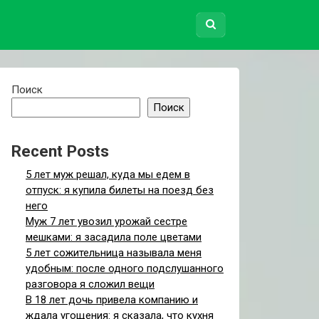
Поиск
Поиск
Recent Posts
5 лет муж решал, куда мы едем в
отпуск: я купила билеты на поезд без
него
Муж 7 лет увозил урожай сестре
мешками: я засадила поле цветами
5 лет сожительница называла меня
удобным: после одного подслушанного
разговора я сложил вещи
В 18 лет дочь привела компанию и
ждала угощения: я сказала, что кухня