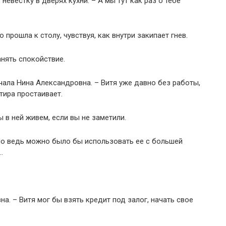
евестку в дверях кухни. – А мы тут как раз о тебе
 прошла к столу, чувствуя, как внутри закипает гнев.
анять спокойствие.
ачала Нина Александровна. – Витя уже давно без работы,
ртира простаивает.
ы в ней живем, если вы не заметили.
– Но ведь можно было бы использовать ее с большей
…
а. – Витя мог бы взять кредит под залог, начать свое