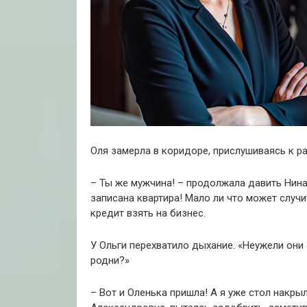
Оля замерла в коридоре, прислушиваясь к ра
– Ты же мужчина! – продолжала давить Нин
записана квартира! Мало ли что может случи
кредит взять на бизнес.
У Ольги перехватило дыхание. «Неужели они
родни?»
– Вот и Оленька пришла! А я уже стол накры