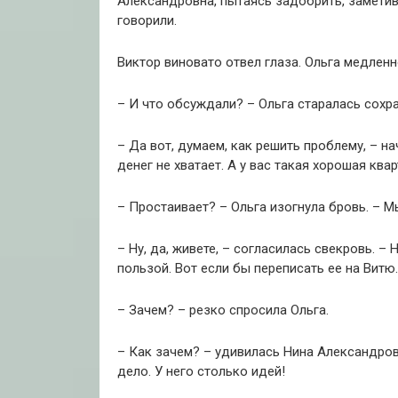
Александровна, пытаясь задобрить, заметив н
говорили.
Виктор виновато отвел глаза. Ольга медленно
– И что обсуждали? – Ольга старалась сохр
– Да вот, думаем, как решить проблему, – н
денег не хватает. А у вас такая хорошая ква
– Простаивает? – Ольга изогнула бровь. – М
– Ну, да, живете, – согласилась свекровь. 
пользой. Вот если бы переписать ее на Витю
– Зачем? – резко спросила Ольга.
– Как зачем? – удивилась Нина Александровн
дело. У него столько идей!