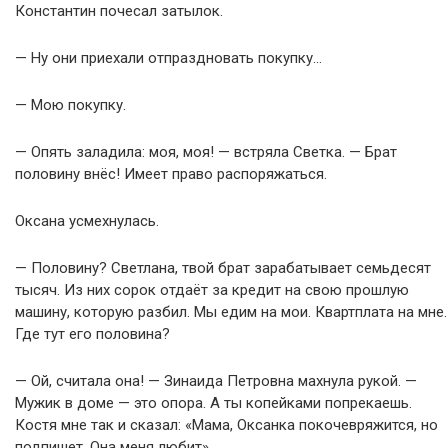
Константин почесал затылок.
— Ну они приехали отпраздновать покупку…
— Мою покупку.
— Опять заладила: моя, моя! — встряла Светка. — Брат
половину внёс! Имеет право распоряжаться.
Оксана усмехнулась.
— Половину? Светлана, твой брат зарабатывает семьдесят
тысяч. Из них сорок отдаёт за кредит на свою прошлую
машину, которую разбил. Мы едим на мои. Квартплата на мне.
Где тут его половина?
— Ой, считала она! — Зинаида Петровна махнула рукой. —
Мужик в доме — это опора. А ты копейками попрекаешь.
Костя мне так и сказал: «Мама, Оксанка покочевряжится, но
подпишет. Она меня любит».