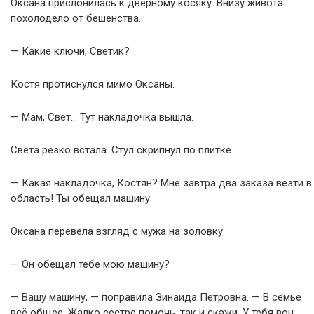
Оксана прислонилась к дверному косяку. Внизу живота
похолодело от бешенства.
— Какие ключи, Светик?
Костя протиснулся мимо Оксаны.
— Мам, Свет… Тут накладочка вышла.
Света резко встала. Стул скрипнул по плитке.
— Какая накладочка, Костян? Мне завтра два заказа везти в
область! Ты обещал машину.
Оксана перевела взгляд с мужа на золовку.
— Он обещал тебе мою машину?
— Вашу машину, — поправила Зинаида Петровна. — В семье
всё общее. Жалко сестре помочь, так и скажи. У тебя вон