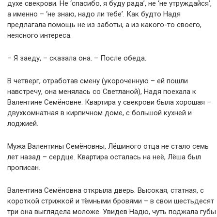
духе свекрови. Не ‘спасибо, я буду рада’, не ‘не утруждайся’,
а именно – ‘не знаю, надо ли тебе’. Как будто Надя
предлагала помощь не из заботы, а из какого-то своего,
неясного интереса.
– Я заеду, – сказала она. – После обеда.
В четверг, отработав смену (укороченную – ей пошли
навстречу, она менялась со Светланой), Надя поехала к
Валентине Семёновне. Квартира у свекрови была хорошая –
двухкомнатная в кирпичном доме, с большой кухней и
лоджией.
Мужа Валентины Семёновны, Лёшиного отца не стало семь
лет назад – сердце. Квартира осталась на неё, Лёша был
прописан.
Валентина Семёновна открыла дверь. Высокая, статная, с
короткой стрижкой и тёмными бровями – в свои шестьдесят
три она выглядела моложе. Увидев Надю, чуть поджала губы