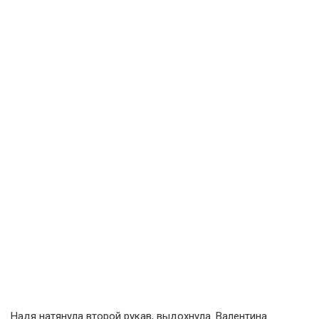
Надя натянула второй рукав, выдохнула. Валентина