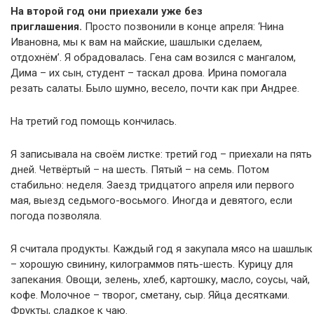
На второй год они приехали уже без
приглашения.
Просто позвонили в конце апреля: ‘Нина
Ивановна, мы к вам на майские, шашлыки сделаем,
отдохнём’. Я обрадовалась. Гена сам возился с мангалом,
Дима – их сын, студент – таскал дрова. Ирина помогала
резать салаты. Было шумно, весело, почти как при Андрее.
На третий год помощь кончилась.
Я записывала на своём листке: третий год – приехали на пять
дней. Четвёртый – на шесть. Пятый – на семь. Потом
стабильно: неделя. Заезд тридцатого апреля или первого
мая, выезд седьмого-восьмого. Иногда и девятого, если
погода позволяла.
Я считала продукты. Каждый год я закупала мясо на шашлык
– хорошую свинину, килограммов пять-шесть. Курицу для
запекания. Овощи, зелень, хлеб, картошку, масло, соусы, чай,
кофе. Молочное – творог, сметану, сыр. Яйца десятками.
Фрукты, сладкое к чаю.