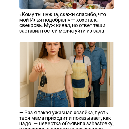
«Кому ты нужна, скажи спасибо, что
мой Илья подобрал!» — хохотала
свекровь. Муж кивал, но ответ тещи
заставил гостей молча уйти из зала
— Раз я такая ужаsная хозяйка, пусть
твоя мама приходит и показывает, как
надо! — невестка объявила заbаstовку,
а свекровь с радостью согласилас