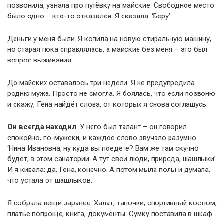
позвонила, узнала про путёвку на майские. Свободное место
было одно – кто-то отказался. Я сказала: ‘Беру’.
Деньги у меня были. Я копила на новую стиральную машину,
но старая пока справлялась, а майские без меня – это был
вопрос выживания.
До майских оставалось три недели. Я не предупредила
родню мужа. Просто не смогла. Я боялась, что если позвоню
и скажу, Гена найдёт слова, от которых я снова соглашусь.
Он всегда находил.
У него был талант – он говорил
спокойно, по-мужски, и каждое слово звучало разумно.
‘Нина Ивановна, ну куда вы поедете? Вам же там скучно
будет, в этом санатории. А тут свои люди, природа, шашлыки’.
И я кивала: да, Гена, конечно. А потом мыла полы и думала,
что устала от шашлыков.
Я собрала вещи заранее. Халат, тапочки, спортивный костюм,
платье попроще, книга, документы. Сумку поставила в шкаф