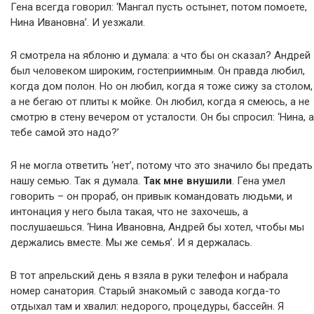
Гена всегда говорил: ‘Мангал пусть остынет, потом помоете,
Нина Ивановна’. И уезжали.
Я смотрела на яблоню и думала: а что бы он сказал? Андрей
был человеком широким, гостеприимным. Он правда любил,
когда дом полон. Но он любил, когда я тоже сижу за столом,
а не бегаю от плиты к мойке. Он любил, когда я смеюсь, а не
смотрю в стену вечером от усталости. Он бы спросил: ‘Нина, а
тебе самой это надо?’
Я не могла ответить ‘нет’, потому что это значило бы предать
нашу семью. Так я думала.
Так мне внушили
. Гена умел
говорить – он прораб, он привык командовать людьми, и
интонация у него была такая, что не захочешь, а
послушаешься. ‘Нина Ивановна, Андрей бы хотел, чтобы мы
держались вместе. Мы же семья’. И я держалась.
В тот апрельский день я взяла в руки телефон и набрала
номер санатория. Старый знакомый с завода когда-то
отдыхал там и хвалил: недорого, процедуры, бассейн. Я