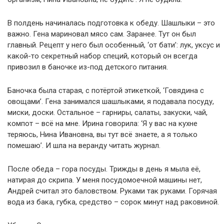
В полдень начиналась подготовка к обеду. Шашлыки – это
важно. Гена мариновал мясо сам. Заранее. Тут он был
главный. Рецепт у него был особенный, ‘от бати’: лук, уксус и
какой-то секретный набор специй, который он всегда
привозил в баночке из-под детского питания.
Баночка была старая, с потёртой этикеткой, ‘Говядина с
овощами’. Гена занимался шашлыками, я подавала посуду,
миски, доски. Остальное – гарниры, салаты, закуски, чай,
компот – всё на мне. Ирина говорила: ‘Я у вас на кухне
теряюсь, Нина Ивановна, вы тут всё знаете, а я только
помешаю’. И шла на веранду читать журнал.
После обеда – гора посуды. Трижды в день я мыла её,
натирая до скрипа. У меня посудомоечной машины нет,
Андрей считал это баловством. Руками так руками. Горячая
вода из бака, губка, средство – сорок минут над раковиной.