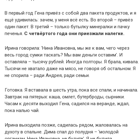
В первый год Гена привёз с собой два пакета продуктов, и я
ещё удивилась: зачем, у меня всё есть. Во второй – привёз
один пакет. В третий – только бутылку минералки и пачку
печенья.
С четвёртого года они приезжали налегке.
Ирина говорила: ‘Нина Ивановна, мы же к вам, чего через
весь город сумки таскать? Мы вам деньги оставим’. И
оставляла – тысячу рублей. Иногда полторы. Я брала, кивала.
Тысячи не хватало даже на мясо, не говоря об остальном. Я
не спорила – ради Андрея, ради семьи.
Готовка. Я вставала в шесть утра, пока все спали, и начинала.
Завтрак на пятерых: каша, омлет, бутерброды, сырники.
Часам к десяти выходил Гена, садился на веранде, ждал,
пока налью чай.
Ирина выходила позже, садилась рядом, жаловалась на
духоту в спальне. Дима спал до полудня – ‘молодой
организм, Нина Ивановна, не будите’. Я не будила.