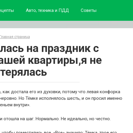
ецепты
Авто, техника и ПДД
Советы
Главная страница
лась на праздник с
ашей квартиры,я не
терялась
о, как достала его из духовки, потому что левая конфорка
неровно. Но Тёмке исполнялось шесть, и он просил именно
реньем внутри».
и отошла на шаг. Нормально. Не идеально, но честно.
, чтобы поместились все. «Все» значило: Тёмка, трое его