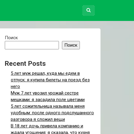
Поиск
Поиск
Recent Posts
5 лет муж решал, куда мы едем в
отпуск: я купила билеты на поезд без
него
Муж 7 лет увозил урожай сестре
мешками: я засадила поле цветами
5 лет сожительница называла меня
удобным: после одного подслушанного
разговора я сложил вещи
В 18 лет дочь привела компанию и
ждала угощения: я сказала, что кухня