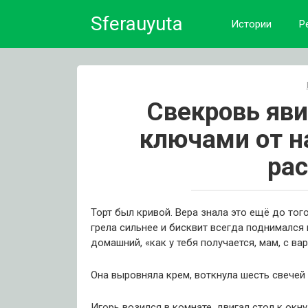
Skip
Sferauyuta
to
Истории
Р
content
Свекровь яви
ключами от н
рас
Торт был кривой. Вера знала это ещё до тог
грела сильнее и бисквит всегда поднимался 
домашний, «как у тебя получается, мам, с ва
Она выровняла крем, воткнула шесть свечей 
Игорь возился в комнате, двигал стол к окну