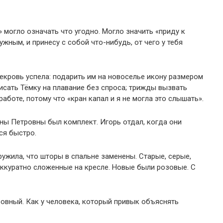
 могло означать что угодно. Могло значить «приду к
нужным, и принесу с собой что-нибудь, от чего у тебя
векровь успела: подарить им на новоселье икону размером
исать Тёмку на плавание без спроса; трижды вызвать
работе, потому что «кран капал и я не могла это слышать».
ны Петровны был комплект. Игорь отдал, когда они
ся быстро.
ружила, что шторы в спальне заменены. Старые, серые,
ккуратно сложенные на кресле. Новые были розовые. С
ровный. Как у человека, который привык объяснять