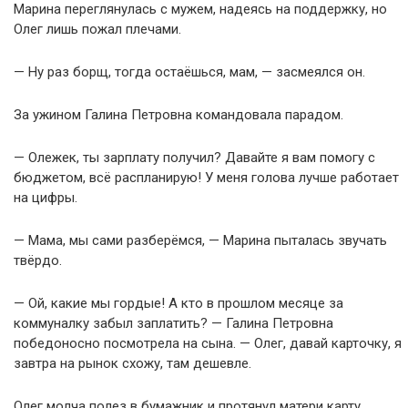
Марина переглянулась с мужем, надеясь на поддержку, но
Олег лишь пожал плечами.
— Ну раз борщ, тогда остаёшься, мам, — засмеялся он.
За ужином Галина Петровна командовала парадом.
— Олежек, ты зарплату получил? Давайте я вам помогу с
бюджетом, всё распланирую! У меня голова лучше работает
на цифры.
— Мама, мы сами разберёмся, — Марина пыталась звучать
твёрдо.
— Ой, какие мы гордые! А кто в прошлом месяце за
коммуналку забыл заплатить? — Галина Петровна
победоносно посмотрела на сына. — Олег, давай карточку, я
завтра на рынок схожу, там дешевле.
Олег молча полез в бумажник и протянул матери карту.