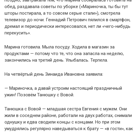
поздно, завтракала тем, что Марина собиралась готовить на
обед, раздавала советы по уборке («Мариночка, ты бы тут
шторы постирала, а то совсем серые стали»), смотрела
телевизор до ночи. Геннадий Петрович пялился в смартфон,
дремал и периодически интересовался, нет ли «чего-нибудь
перекусить».
Марина готовила. Мыла посуду. Ходила в магазин за
продуктами — потому что те, что она запасла на неделю,
закончились на третий день. Улыбалась. Терпела.
На четвёртый день Зинаида Ивановна заявила:
— Мариночка, а давай устроим настоящий праздничный
ужин! Позовём Танюшку с Вовой.
Танюшка с Вовой — младшая сестра Евгения с мужем. Они
жили в соседнем районе, работали на двух работах, снимали
однушку и едва сводили концы с концами. Но при этом
умудрялись регулярно наведываться к брату — «в гости», как