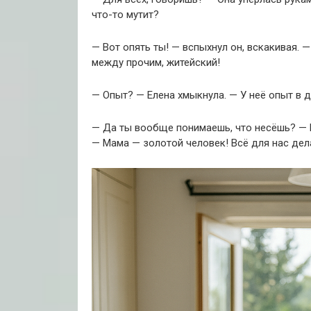
что-то мутит?
— Вот опять ты! — вспыхнул он, вскакивая. —
между прочим, житейский!
— Опыт? — Елена хмыкнула. — У неё опыт в до
— Да ты вообще понимаешь, что несёшь? — Н
— Мама — золотой человек! Всё для нас дела