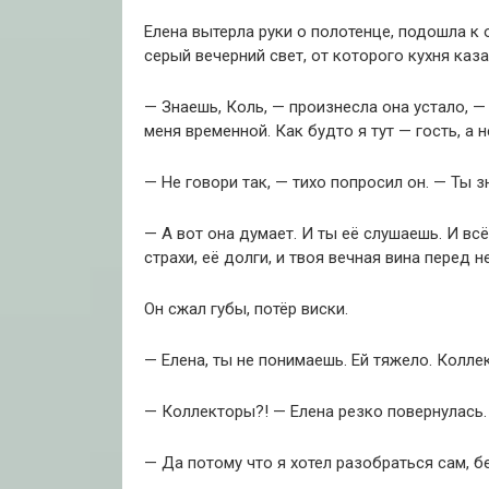
Елена вытерла руки о полотенце, подошла к 
серый вечерний свет, от которого кухня каз
— Знаешь, Коль, — произнесла она устало, — 
меня временной. Как будто я тут — гость, а н
— Не говори так, — тихо попросил он. — Ты з
— А вот она думает. И ты её слушаешь. И всё,
страхи, её долги, и твоя вечная вина перед не
Он сжал губы, потёр виски.
— Елена, ты не понимаешь. Ей тяжело. Колле
— Коллекторы?! — Елена резко повернулась.
— Да потому что я хотел разобраться сам, б