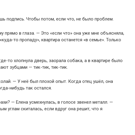
шь подпись. Чтобы потом, если что, не было проблем.
му прямо в глаза. — Это «если что» она уже мне объясняла,
«куда-то пропаду», квартира останется «в семье». Только
где-то хлопнула дверь, заорала собака, а в квартире было
цают зубцами — тик-тик, тик-тик.
олай. — У неё был плохой опыт. Когда отец ушёл, она
огда-нибудь так остался.
рахи? — Елена усмехнулась, в голосе звенел металл. —
ым углам скиталась, если вдруг она решит, что я