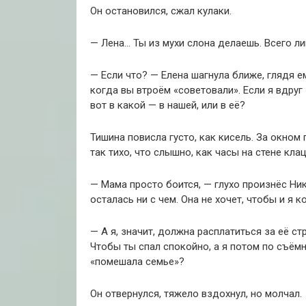
Он остановился, сжал кулаки.
— Лена… Ты из мухи слона делаешь. Всего ли
— Если что? — Елена шагнула ближе, глядя е
когда вы втроём «советовали». Если я вдруг 
вот в какой — в нашей, или в её?
Тишина повисла густо, как кисель. За окном 
так тихо, что слышно, как часы на стене кла
— Мама просто боится, — глухо произнёс Ник
осталась ни с чем. Она не хочет, чтобы и я к
— А я, значит, должна расплатиться за её ст
Чтобы ты спал спокойно, а я потом по съёмн
«помешала семье»?
Он отвернулся, тяжело вздохнул, но молчал.