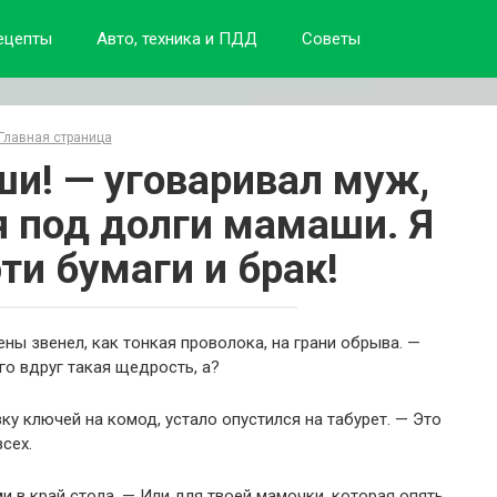
ецепты
Авто, техника и ПДД
Советы
Главная страница
ши! — уговаривал муж,
я под долги мамаши. Я
ти бумаги и брак!
ены звенел, как тонкая проволока, на грани обрыва. —
го вдруг такая щедрость, а?
ку ключей на комод, устало опустился на табурет. — Это
сех.
и в край стола. — Или для твоей мамочки, которая опять