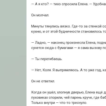
— А я кто? — тихо спросила Елена. — Удобна
Он молчал.
Минуты тянулись вязко. Где-то за стенкой с
кухню, и от этой будничности становилось т
— Ладно, — наконец произнесла Елена, подни
сунется сюда с бумагами — я сама вызову п
— Ты перегибаешь.
— Нет, Коля. Я выпрямляюсь. А то уже год, 
Он не ответил.
Когда он ушёл, хлопнув дверью, Елена ещё д
пуховиках спорили, чей парень круче, где б
Только внутри — что-то треснуло.