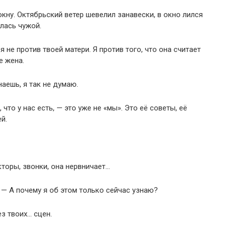
окну. Октябрьский ветер шевелил занавески, в окно лился
алась чужой.
я не против твоей матери. Я против того, что она считает
е жена.
наешь, я так не думаю.
 что у нас есть, — это уже не «мы». Это её советы, её
й.
кторы, звонки, она нервничает…
 — А почему я об этом только сейчас узнаю?
ез твоих… сцен.