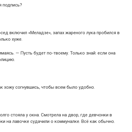
я подпись?
осед включил «Меладзе», запах жареного лука пробился в
олько хуже.
маясь. — Пусть будет по-твоему. Только знай: если она
олицию.
как хожу согнувшись, чтобы всем было удобно.
олго стояла у окна. Смотрела на двор, где девчонки в
абки на лавочке судачили о коммуналке. Всё как обычно.