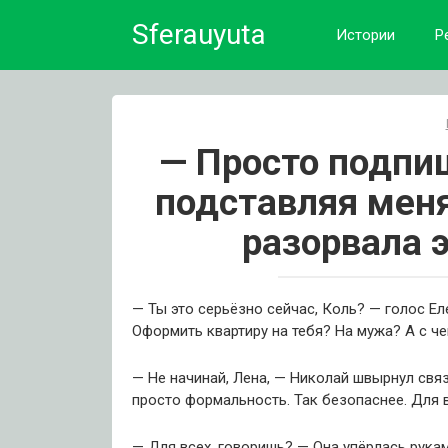
Skip
Sferauyuta
to
Истории
Р
content
— Просто подпи
подставляя мен
разорвала э
— Ты это серьёзно сейчас, Коль? — голос Ел
Оформить квартиру на тебя? На мужа? А с че
— Не начинай, Лена, — Николай швырнул связ
просто формальность. Так безопаснее. Для в
— Для всех, говоришь? — Она упёрлась рукам