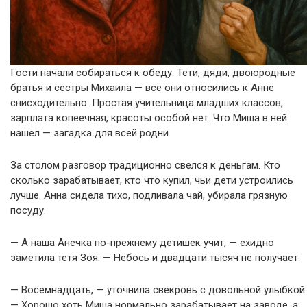
Гости начали собираться к обеду. Тети, дяди, двоюродные
братья и сестры Михаила — все они относились к Анне
снисходительно. Простая учительница младших классов,
зарплата копеечная, красоты особой нет. Что Миша в ней
нашел — загадка для всей родни.
За столом разговор традиционно свелся к деньгам. Кто
сколько зарабатывает, кто что купил, чьи дети устроились
лучше. Анна сидела тихо, подливала чай, убирала грязную
посуду.
— А наша Анечка по-прежнему детишек учит, — ехидно
заметила тетя Зоя. — Небось и двадцати тысяч не получает.
— Восемнадцать, — уточнила свекровь с довольной улыбкой.
— Хорошо хоть Миша нормально зарабатывает на заводе, а