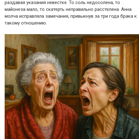
раздавая указания невестке. То соль недосолена, то
майонеза мало, то скатерть неправильно расстелена. Анна
молча исправляла замечания, привыкнув за три года брака к
такому отношению.