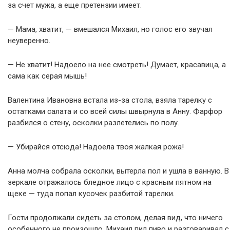
за счет мужа, а еще претензии имеет.
— Мама, хватит, — вмешался Михаил, но голос его звучал
неуверенно.
— Не хватит! Надоело на нее смотреть! Думает, красавица, а
сама как серая мышь!
Валентина Ивановна встала из-за стола, взяла тарелку с
остатками салата и со всей силы швырнула в Анну. Фарфор
разбился о стену, осколки разлетелись по полу.
— Убирайся отсюда! Надоела твоя жалкая рожа!
Анна молча собрала осколки, вытерла пол и ушла в ванную. В
зеркале отражалось бледное лицо с красным пятном на
щеке — туда попал кусочек разбитой тарелки.
Гости продолжали сидеть за столом, делая вид, что ничего
особенного не произошло. Михаил пил пиво и разговаривал с