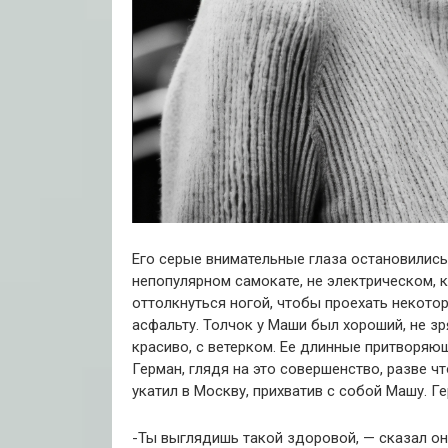
Его серые внимательные глаза остановились
непопулярном самокате, не электрическом, 
оттолкнуться ногой, чтобы проехать некото
асфальту. Толчок у Маши был хороший, не зр
красиво, с ветерком. Ее длинные притворяю
Герман, глядя на это совершенство, разве ч
укатил в Москву, прихватив с собой Машу. Г
-Ты выглядишь такой здоровой, — сказал он.