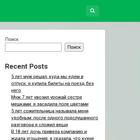
Поиск
Поиск
Recent Posts
5 лет муж решал, куда мы едем в
отпуск: я купила билеты на поезд без
него
Муж 7 лет увозил урожай сестре
мешками: я засадила поле цветами
5 лет сожительница называла меня
удобным: после одного подслушанного
разговора я сложил вещи
В 18 лет дочь привела компанию и
ждала угощения: я сказала, что кухня