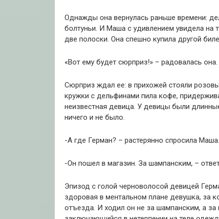
Однажды она вернулась раньше времени: дел
болтуньи. И Маша с удивлением увидела на т
две полоски. Она спешно купила другой биле
«Вот ему будет сюрприз!» – радовалась она.
Сюрприз ждал ее: в прихожей стояли розовы
кружки с дельфинами пила кофе, придержив
неизвестная девица. У девицы были длинны
ничего и не было.
-А где Герман? – растерянно спросила Маша
-Он пошел в магазин. За шампанским, – отв
Эпизод с голой черноволосой девицей Герман
здоровая в ментальном плане девушка, за к
отъезда. И ходил он не за шампанским, а за
заключающийся в нетерпении на теле одежды