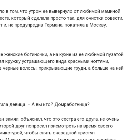
о в том, что утром ее вывернуло от любимой маминой
есте, который сделала просто так, для очистки совести,
т и, не предупредив Германа, покатила в Москву.
е женские ботиночки, а на кухне из ее любимой пузатой
ая кружку устрашающего вида красными ногтями,
е черные волосы, прикрывающие груди, а больше на ней
.
етила девица. – А вы кто? Домработница?
 замял: объяснил, что это сестра его друга, не очень
оторой друг попросил присмотреть на время своего
 микстурой, чтобы снять очередной приступ,
. Маша решила поверить Герману, хотя его портфель