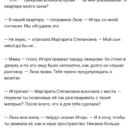
— Что? — свекровь вскинула брови. — Ты мне указываешь? В
квартире моего сына?
— В нашей квартире, — поправила Лиза. — Игорь со мной
согласен. Мы обсудили это.
— Не верю, — отрезала Маргарита Степановна. — Мой сын
никогда бы не…
— Мама, — голос Игоря прервал тираду свекрови. Он стоял в
дверях, и по его лицу было непонятно, как долго он слушал
разговор. — Лиза права. Тебе нужно предупреждать о
визитах.
— Игорёчек! — Маргарита Степановна вскочила с места. —
Неужели ты позволишь ей так разговаривать с твоей
матерью? После всего, что я для тебя сделала?
— Лиза моя жена, — твёрдо сказал Игорь. — И я хочу, чтобы
ты уважала её, как и наше пространство. Никаких больше