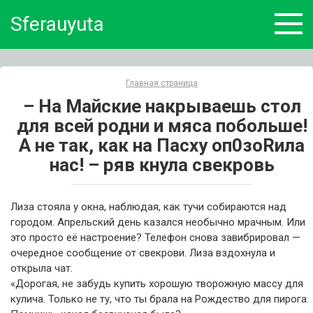
Skip
Sferauyuta
to
content
Главная страница
– На Майские накрываешь стол
для всей родни и мяса побольше!
А не так, как на Пасху оп0зоRила
нас! – ряв кнула свекровь
Лиза стояла у окна, наблюдая, как тучи собираются над
городом. Апрельский день казался необычно мрачным. Или
это просто её настроение? Телефон снова завибрировал —
очередное сообщение от свекрови. Лиза вздохнула и
открыла чат.
«Дорогая, не забудь купить хорошую творожную массу для
кулича. Только не ту, что ты брала на Рождество для пирога.