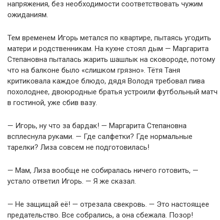
напряжения, без необходимости соответствовать чужим
ожиданиям.
Тем временем Игорь метался по квартире, пытаясь угодить
матери и родственникам. На кухне стоял дым — Маргарита
Степановна пыталась жарить шашлык на сковороде, потому
что на балконе было «слишком грязно». Тётя Таня
критиковала каждое блюдо, дядя Володя требовал пива
похолоднее, двоюродные братья устроили футбольный матч
в гостиной, уже сбив вазу.
— Игорь, ну что за бардак! — Маргарита Степановна
всплеснула руками. — Где салфетки? Где нормальные
тарелки? Лиза совсем не подготовилась!
— Мам, Лиза вообще не собиралась ничего готовить, —
устало ответил Игорь. — Я же сказал.
— Не защищай её! — отрезала свекровь. — Это настоящее
предательство. Все собрались, а она сбежала. Позор!