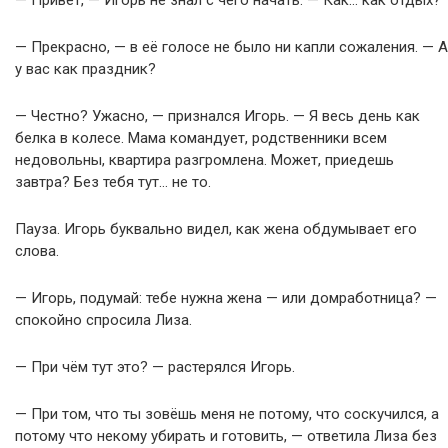
— Привет, — Игорь не знал с чего начать. — Как… как отдых?
— Прекрасно, — в её голосе не было ни капли сожаления. — А
у вас как праздник?
— Честно? Ужасно, — признался Игорь. — Я весь день как
белка в колесе. Мама командует, родственники всем
недовольны, квартира разгромлена. Может, приедешь
завтра? Без тебя тут… не то.
Пауза. Игорь буквально видел, как жена обдумывает его
слова.
— Игорь, подумай: тебе нужна жена — или домработница? —
спокойно спросила Лиза.
— При чём тут это? — растерялся Игорь.
— При том, что ты зовёшь меня не потому, что соскучился, а
потому что некому убирать и готовить, — ответила Лиза без