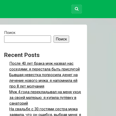
Поиск
Поиск
Recent Posts
После 40 лет брака муж назвал нас
соседями: я перестала быть прислугой
Бывшая невестка попросила денег на
лечение нового мужа: я напомнила ей
про 8 лет молчания
Муж 4 года перекладывал на меня уход
за своей матерью: я купила путёвку в
санаторий
На свадьбе с 30 гостями сестра мужа
заявила, что он ошибся, выбрав меня: я