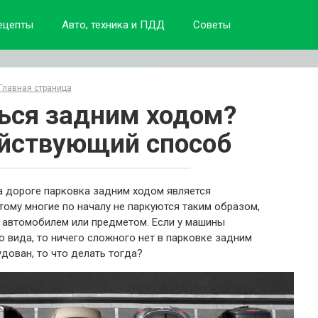
ецепты
Авто, техника и ПДД
Советы
Главная страница
ься задним ходом?
йствующий способ
а дороге парковка задним ходом является
ому многие по началу не паркуются таким образом,
 автомобилем или предметом. Если у машины
о вида, то ничего сложного нет в парковке задним
дован, то что делать тогда?