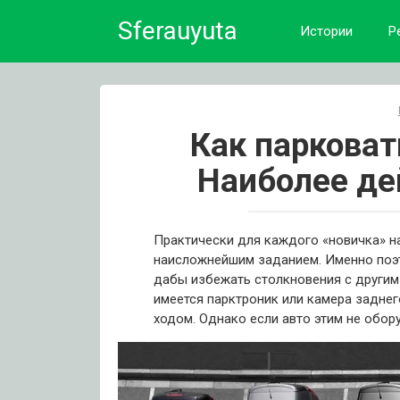
Skip
Sferauyuta
to
Истории
Р
content
Как парковат
Наиболее де
Практически для каждого «новичка» н
наисложнейшим заданием. Именно поэт
дабы избежать столкновения с другим
имеется парктроник или камера заднег
ходом. Однако если авто этим не обору