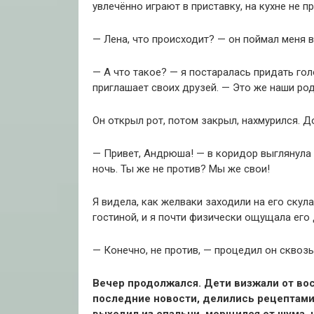
увлечённо играют в приставку, на кухне не п
— Лена, что происходит? — он поймал меня в
— А что такое? — я постаралась придать го
приглашает своих друзей. — Это же наши ро
Он открыл рот, потом закрыл, нахмурился. Д
— Привет, Андрюша! — в коридор выглянула 
ночь. Ты же не против? Мы же свои!
Я видела, как желваки заходили на его скул
гостиной, и я почти физически ощущала его
— Конечно, не против, — процедил он сквозь
Вечер продолжался. Дети визжали от вос
последние новости, делились рецептами.
выходил из спальни, морщился от шума, 