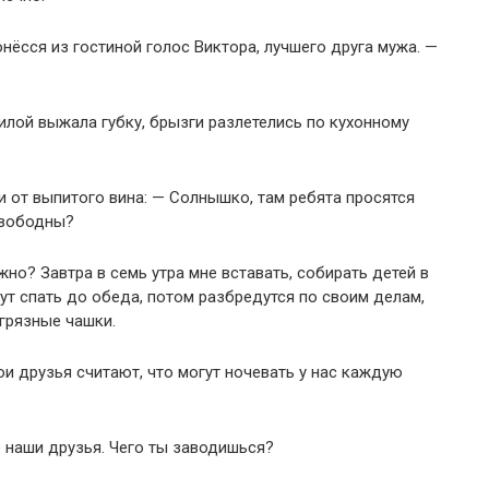
онёсся из гостиной голос Виктора, лучшего друга мужа. —
силой выжала губку, брызги разлетелись по кухонному
ли от выпитого вина: — Солнышко, там ребята просятся
свободны?
но? Завтра в семь утра мне вставать, собирать детей в
дут спать до обеда, потом разбредутся по своим делам,
грязные чашки.
ои друзья считают, что могут ночевать у нас каждую
е наши друзья. Чего ты заводишься?