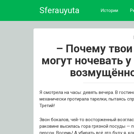
Skip
Sferauyuta
to
Истории
Р
content
– Почему твои
могут ночевать 
возмущённо
Я смотрела на часы: девять вечера. В гости
механически протирала тарелки, пытаясь сп
Третий!
Звон бокалов, чей-то восторженный возглас,
раковине высилась гора грязной посуды — 
персон. Восемь! А убирать всё это буду я, ко