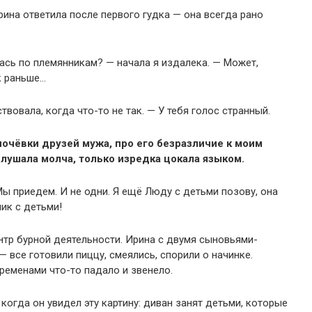
рина ответила после первого гудка — она всегда рано
лась по племянникам? — начала я издалека. — Может,
к раньше…
твовала, когда что-то не так. — У тебя голос странный.
ночёвки друзей мужа, про его безразличие к моим
слушала молча, только изредка цокала языком.
Мы приедем. И не одни. Я ещё Люду с детьми позову, она
ик с детьми!
ентр бурной деятельности. Ирина с двумя сыновьями-
 все готовили пиццу, смеялись, спорили о начинке.
временами что-то падало и звенело.
 когда он увидел эту картину: диван занят детьми, которые