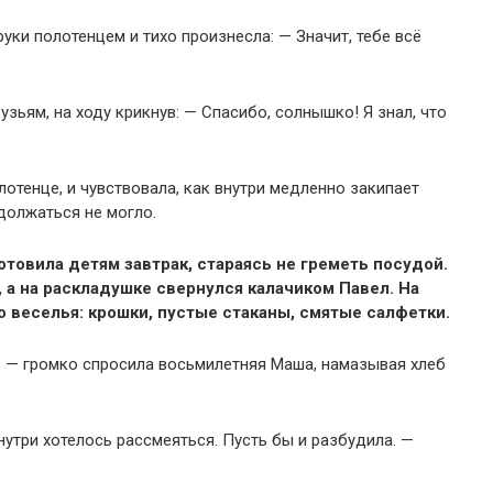
руки полотенцем и тихо произнесла: — Значит, тебе всё
узьям, на ходу крикнув: — Спасибо, солнышко! Я знал, что
лотенце, и чувствовала, как внутри медленно закипает
должаться не могло.
готовила детям завтрак, стараясь не греметь посудой.
, а на раскладушке свернулся калачиком Павел. На
 веселья: крошки, пустые стаканы, смятые салфетки.
т? — громко спросила восьмилетняя Маша, намазывая хлеб
внутри хотелось рассмеяться. Пусть бы и разбудила. —