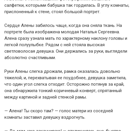
салфетки, которыми бабушка так гордилась. В углу комнаты,
прислоненный к стене, стоял большой портрет.
Сердце Алены забилось чаще, когда она сняла ткань. На
портрете была изображена молодая Наталья Сергеевна.
Алена сразу узнала мать по характерному наклону головы и
легкой полуулыбке. Рядом с ней стояла высокая
светловолосая девушка. Они держались за руки, выглядели
абсолютно счастливыми.
Руки Алены слегка дрожали, рамка оказалась довольно
тяжелой, и, перехватывая ее поудобнее, девушка заметила,
что один угол слегка отходит. Осторожно потянув за край,
она обнаружила тонкий коричневый конверт, спрятанный
между картиной и задней стенкой рамы.
— Алена! Ты скоро там? — голос матери из соседней
комнаты заставил девушку вздрогнуть.
— Да, мам, уже заканчиваю! — откликнулась она, быстро