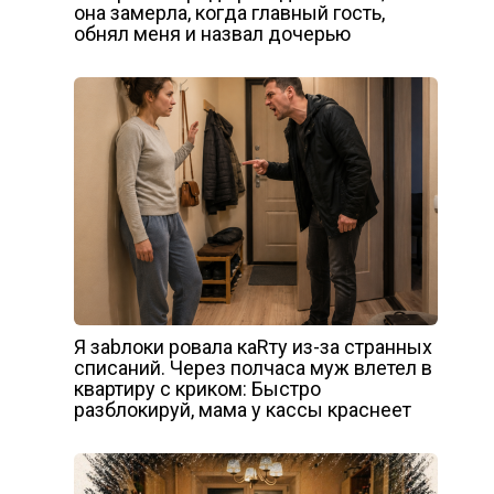
она замерла, когда главный гость,
обнял меня и назвал дочерью
Я заbлоки ровала каRту из-за странных
списаний. Через полчаса муж влетел в
квартиру с криком: Быстро
разблокируй, мама у кассы краснеет