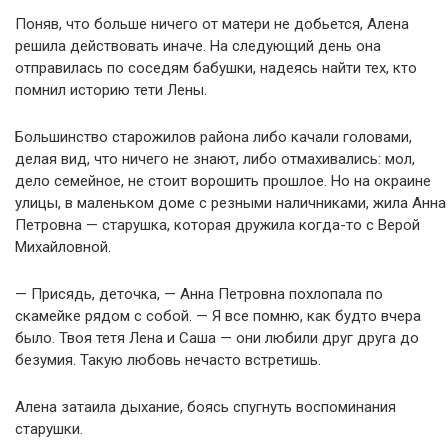
Поняв, что больше ничего от матери не добьется, Алена
решила действовать иначе. На следующий день она
отправилась по соседям бабушки, надеясь найти тех, кто
помнил историю тети Лены.
Большинство старожилов района либо качали головами,
делая вид, что ничего не знают, либо отмахивались: мол,
дело семейное, не стоит ворошить прошлое. Но на окраине
улицы, в маленьком доме с резными наличниками, жила Анна
Петровна — старушка, которая дружила когда-то с Верой
Михайловной.
— Присядь, деточка, — Анна Петровна похлопала по
скамейке рядом с собой. — Я все помню, как будто вчера
было. Твоя тетя Лена и Саша — они любили друг друга до
безумия. Такую любовь нечасто встретишь.
Алена затаила дыхание, боясь спугнуть воспоминания
старушки.