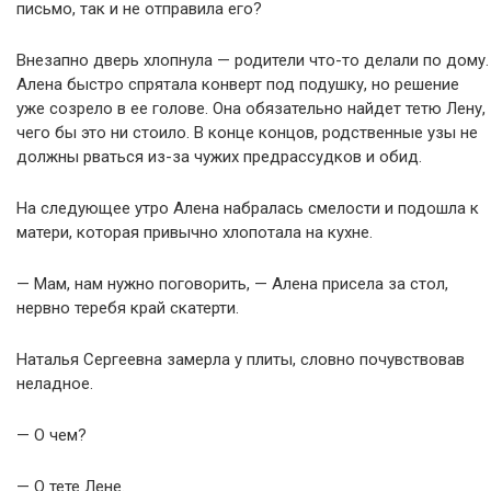
письмо, так и не отправила его?
Внезапно дверь хлопнула — родители что-то делали по дому.
Алена быстро спрятала конверт под подушку, но решение
уже созрело в ее голове. Она обязательно найдет тетю Лену,
чего бы это ни стоило. В конце концов, родственные узы не
должны рваться из-за чужих предрассудков и обид.
На следующее утро Алена набралась смелости и подошла к
матери, которая привычно хлопотала на кухне.
— Мам, нам нужно поговорить, — Алена присела за стол,
нервно теребя край скатерти.
Наталья Сергеевна замерла у плиты, словно почувствовав
неладное.
— О чем?
— О тете Лене.