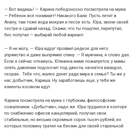
— Вот видишь! — Карина победоносно посмотрела на мужа.
— Ребёнок всё понимает! Никакого Бали. Пусть летит в
Анапу, там тоже вода мокрая и песок есть. Юра, звони своей
сестре и сдавай назад. Скажи, что ты пошутил, перепутал,
бес попутал — выбирай любой вариант.
— Я не могу, — Юра вдруг проявил редкое для него
упрямство и даже выпрямил спину. — Я мужчина, я слово дал.
Если я сейчас откажусь, Юлианна маме пожалуется, у мамы
опять давление подскочит под двести, начнётся валидол,
скорая… Тебе что, жалко денег ради мира в семье? Ты же у
нас добытчик, Кариша. Ну заработаешь ещё, у тебя же
клиенты косяком идут.
Карина посмотрела на мужа с глубоким, философским
сожалением. «Добытчик», надо же. Юра трудился в конторе
по снабжению офисов канцелярией, получал свои
стабильные, но весьма скромные сорок тысяч рублей, из
которых половину тратил на бензин для своей старенькой