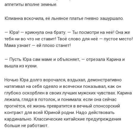
аппетиты вполне земные.
Юлианна вскочила, её льняное платье гневно зашуршало.
— Юра! — крикнула она брату. — Ты посмотри на неё! Она же
тебя ни во что не ставит! Твоё слово для неё — пустое место!
Мама узнает — ей плохо станет!
— Пусть Юра сам маме и объясняет, — отрезала Карина и
вышла из кухни.
Ночью Юра долго ворочался, вздыхал, демонстративно
натягивал на себя одеяло и всячески показывал, как он
глубоко оскорблен в своих лучших мужских чувствах. Карина
лежала, глядя в потолок, и понимала: если она сейчас
прогнётся, её жизнь превратится в вечный спонсорский
контракт для всей Юриной родни. Надо действовать
кардинально. Классические китайские предупреждения
больше не работают.