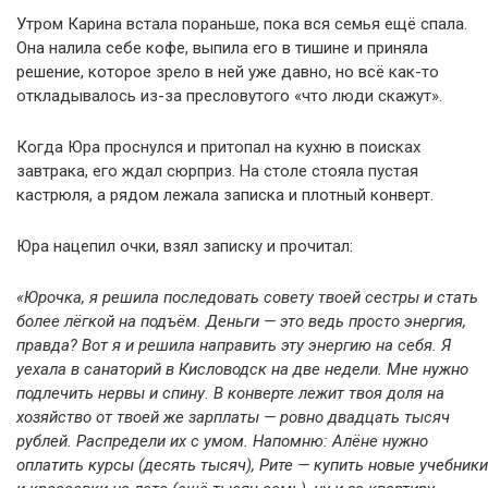
Утром Карина встала пораньше, пока вся семья ещё спала.
Она налила себе кофе, выпила его в тишине и приняла
решение, которое зрело в ней уже давно, но всё как-то
откладывалось из-за пресловутого «что люди скажут».
Когда Юра проснулся и притопал на кухню в поисках
завтрака, его ждал сюрприз. На столе стояла пустая
кастрюля, а рядом лежала записка и плотный конверт.
Юра нацепил очки, взял записку и прочитал:
«Юрочка, я решила последовать совету твоей сестры и стать
более лёгкой на подъём. Деньги — это ведь просто энергия,
правда? Вот я и решила направить эту энергию на себя. Я
уехала в санаторий в Кисловодск на две недели. Мне нужно
подлечить нервы и спину. В конверте лежит твоя доля на
хозяйство от твоей же зарплаты — ровно двадцать тысяч
рублей. Распредели их с умом. Напомню: Алёне нужно
оплатить курсы (десять тысяч), Рите — купить новые учебники