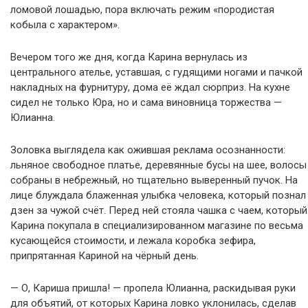
ломовой лошадью, пора включать режим «породистая
кобыла с характером».
Вечером того же дня, когда Карина вернулась из
центрального ателье, уставшая, с гудящими ногами и пачкой
накладных на фурнитуру, дома её ждал сюрприз. На кухне
сидел не только Юра, но и сама виновница торжества —
Юлианна.
Золовка выглядела как ожившая реклама осознанности:
льняное свободное платье, деревянные бусы на шее, волосы
собраны в небрежный, но тщательно выверенный пучок. На
лице блуждала блаженная улыбка человека, который познал
дзен за чужой счёт. Перед ней стояла чашка с чаем, который
Карина покупала в специализированном магазине по весьма
кусающейся стоимости, и лежала коробка зефира,
припрятанная Кариной на чёрный день.
— О, Кариша пришла! — пропела Юлианна, раскидывая руки
для объятий, от которых Карина ловко уклонилась, сделав