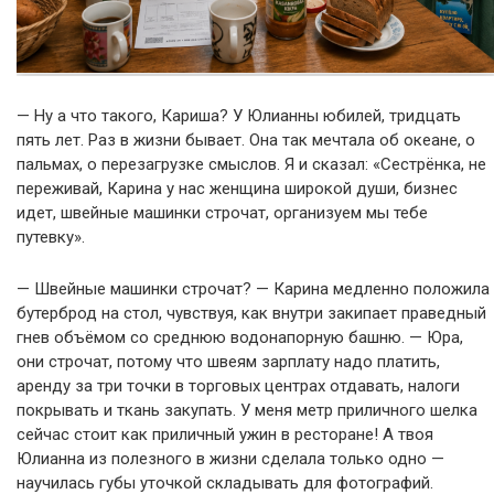
— Ну а что такого, Кариша? У Юлианны юбилей, тридцать
пять лет. Раз в жизни бывает. Она так мечтала об океане, о
пальмах, о перезагрузке смыслов. Я и сказал: «Сестрёнка, не
переживай, Карина у нас женщина широкой души, бизнес
идет, швейные машинки строчат, организуем мы тебе
путевку».
— Швейные машинки строчат? — Карина медленно положила
бутерброд на стол, чувствуя, как внутри закипает праведный
гнев объёмом со среднюю водонапорную башню. — Юра,
они строчат, потому что швеям зарплату надо платить,
аренду за три точки в торговых центрах отдавать, налоги
покрывать и ткань закупать. У меня метр приличного шелка
сейчас стоит как приличный ужин в ресторане! А твоя
Юлианна из полезного в жизни сделала только одно —
научилась губы уточкой складывать для фотографий.