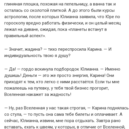
глиняная плошка, похожая на пепельницу, а ванна так и
осталась со сколотой плиткой. А до этого были курсы
астрологии, после которых Юлианна заявила, что Юре по
гороскопу вредно работать физически, и он целый месяц
лежал на диване, ожидая, пока «планеты встанут в
правильный аспект».
— Значит, жадина? — тихо переспросила Карина. — И
индивидуальность твою я душу?
— Да! — гордо вскинула подбородок Юлианна. — Именно
душишь! Деньги — это же просто энергия, Карина! Они
приходят к тем, кто легко с ними расстаётся. Если ты мне
пожалеешь на путевку, у тебя твой бизнес прогорит,
Вселенная накажет за жадность!
— Ну, раз Вселенная у нас такая строгая, — Карина поднялась
со стула, — то пусть она сама тебе билеты и оплачивает. А
сейчас, Юлианна, извини, мне пора отдыхать. Завтра рано
вставать, ехать к швеям, у которых, в отличие от Вселенной,