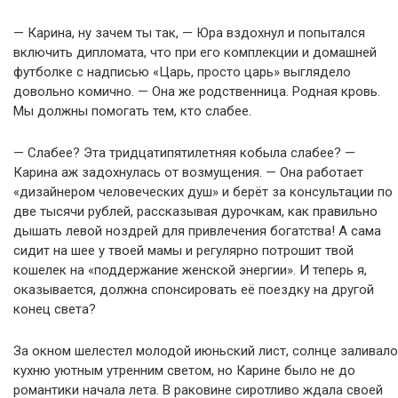
— Карина, ну зачем ты так, — Юра вздохнул и попытался
включить дипломата, что при его комплекции и домашней
футболке с надписью «Царь, просто царь» выглядело
довольно комично. — Она же родственница. Родная кровь.
Мы должны помогать тем, кто слабее.
— Слабее? Эта тридцатипятилетняя кобыла слабее? —
Карина аж задохнулась от возмущения. — Она работает
«дизайнером человеческих душ» и берёт за консультации по
две тысячи рублей, рассказывая дурочкам, как правильно
дышать левой ноздрей для привлечения богатства! А сама
сидит на шее у твоей мамы и регулярно потрошит твой
кошелек на «поддержание женской энергии». И теперь я,
оказывается, должна спонсировать её поездку на другой
конец света?
За окном шелестел молодой июньский лист, солнце заливало
кухню уютным утренним светом, но Карине было не до
романтики начала лета. В раковине сиротливо ждала своей