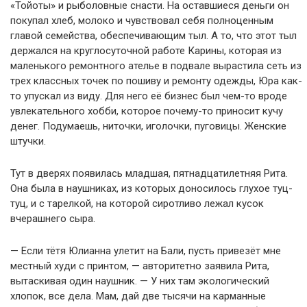
«Тойоты» и рыболовные снасти. На оставшиеся деньги он
покупал хлеб, молоко и чувствовал себя полноценным
главой семейства, обеспечивающим тыл. А то, что этот тыл
держался на круглосуточной работе Карины, которая из
маленького ремонтного ателье в подвале вырастила сеть из
трех классных точек по пошиву и ремонту одежды, Юра как-
то упускал из виду. Для него её бизнес был чем-то вроде
увлекательного хобби, которое почему-то приносит кучу
денег. Подумаешь, ниточки, иголочки, пуговицы. Женские
штучки.
Тут в дверях появилась младшая, пятнадцатилетняя Рита.
Она была в наушниках, из которых доносилось глухое туц-
туц, и с тарелкой, на которой сиротливо лежал кусок
вчерашнего сыра.
— Если тётя Юлианна улетит на Бали, пусть привезёт мне
местный худи с принтом, — авторитетно заявила Рита,
вытаскивая один наушник. — У них там экологический
хлопок, все дела. Мам, дай две тысячи на карманные