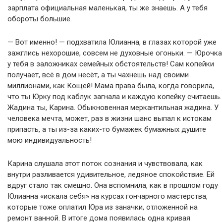
зарплата официальная маленькая, ты же знаешь. А у тебя
обороты большие.
— Вот именно! — подхватила Юлианна, в глазах которой уже
зажглись нехорошие, совсем не духовные огоньки. — Юрочка
у тебя в заложниках семейных обстоятельств! Сам копейки
получает, всё в дом несёт, а ты чахнешь над своими
миллионами, как Кощей! Мама права была, когда говорила,
что ты Юрку под каблук загнала и каждую копейку считаешь.
Жадина ты, Карина. Обыкновенная меркантильная жадина. У
человека мечта, может, раз в жизни шанс выпал к истокам
припасть, а ты из-за каких-то бумажек бумажных душите
мою индивидуальность!
Карина слушала этот поток сознания и чувствовала, как
внутри разливается удивительное, ледяное спокойствие. Ей
вдруг стало так смешно. Она вспомнила, как в прошлом году
Юлианна «искала себя» на курсах гончарного мастерства,
которые тоже оплатил Юра из заначки, отложенной на
ремонт ванной. В итоге дома появилась одна кривая