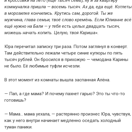
и кроссовки на лето (ещё тысяч семь), ну и за квартиру
коммуналка пришла — восемь тысяч. Ах да, еда ещё. Котлеты
в морозилке кончились. Крутись сам, дорогой. Ты же
мужчина, глава семьи, твоё слово кремёнь. Если Юлианне всё
ещё нужно на Бали — у тебя есть целых двадцать тысяч,
можешь начать копить. Целую, твоя Кариша».
Юра перечитал записку три раза. Потом заглянул в конверт.
Там действительно лежали четыре синие купюры по пять
тысяч рублей. Он бросился в прихожую — чемодана Карины
не было. Её любимые туфли исчезли.
В этот момент из комнаты вышла заспанная Алёна.
— Пап, а где мама? И почему пахнет гарью? Это ты что-то
готовишь?
— Мама… мама уехала, — растерянно произнес Юра, чувствуя,
как у него внутри начинает медленно оседать холодный
туман паники.