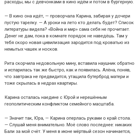
расходы, мы с девчонками в кино идём и потом в бургерную.
— В кино она идёт, — проворчала Карина, забирая у дочери
пустую тарелку. — А уроки на лето кто делать будет? Список
литературы видела? «Война и мир» сама себя не прочитает.
Денег не дам, пока в комнате порядок не наведёшь. Там у
тебя скоро новая цивилизация зародится под кроватью из
немытых чашек и носков.
Рита скорчила недовольную мину, вставила наушник обратно
и испарилась так же быстро, как и появилась. Алёна, поняв,
что завтрака не предвидится, утащила бутерброд матери и
тоже скрылась в недрах квартиры.
Карина осталась наедине с Юрой и нерешённым
геополитическим конфликтом семейного масштаба.
— Значит так, Юра, — Карина оперлась руками о край стола.
— Слушай меня внимательно. Моё слово последнее: никаких
Бали за мой счёт. У меня в июне мёртвый сезон начинается,