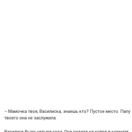
– Мамочка твоя, Василиска, знаешь кто? Пустое место. Папу
твоего она не заслужила.
Василисе было четыре года. Она сидела на ковре в комнате