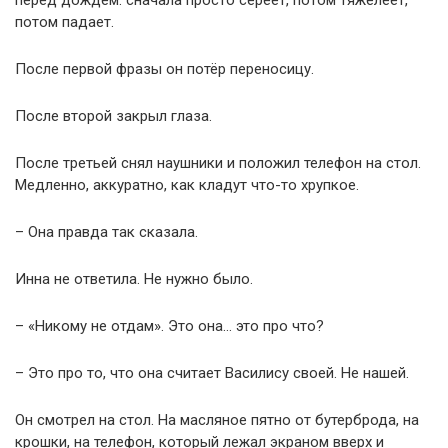
перед дождём: сначала просто сереет, потом тяжелеет,
потом падает.
После первой фразы он потёр переносицу.
После второй закрыл глаза.
После третьей снял наушники и положил телефон на стол.
Медленно, аккуратно, как кладут что-то хрупкое.
– Она правда так сказала.
Инна не ответила. Не нужно было.
– «Никому не отдам». Это она… это про что?
– Это про то, что она считает Василису своей. Не нашей.
Он смотрел на стол. На масляное пятно от бутерброда, на
крошки, на телефон, который лежал экраном вверх и