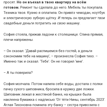
просят.
Но он въехал в твою квартиру на всём
готовом.
Ремонт ты сделала до него. Мебель ты покупала.
Техника твоя. Кухню я оплатила. Он привёз чемодан, ноутбук
и электрическую зубную щётку.
И теперь он предлагает твои
свадебные деньги потратить на свою машину.
София стояла, прижав ладони к столешнице. Спина прямая,
плечи напряжены.
– Он сказал: ‘Давай распишемся без гостей, а деньги
сэкономим тебе на машину’, – произнесла София тихо. –
Именно так и сказал. ‘Тебе’. Он не говорил ‘мне’.
– А ты поверила?
София молчала. Потом налила себе воды, достала с полки
пачку сухого шиповника, бросила в кружку две ложки.
Шиповник лежал в жестяной банке, на крышке была
наклеена бумажка с надписью ‘От тёти Нины, сентябрь 2023’.
Аглая Тихоновна помнила эту банку – сестра привозила с