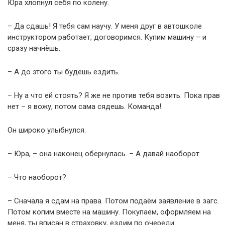
Юра хлопнул себя по колену.
– Да сдашь! Я тебя сам научу. У меня друг в автошколе
инструктором работает, договоримся. Купим машину – и
сразу начнёшь.
– А до этого ты будешь ездить.
– Ну а что ей стоять? Я же не против тебя возить. Пока прав
нет – я вожу, потом сама сядешь. Команда!
Он широко улыбнулся.
– Юра, – она наконец обернулась. – А давай наоборот.
– Что наоборот?
– Сначала я сдам на права. Потом подаём заявление в загс.
Потом копим вместе на машину. Покупаем, оформляем на
меня, ты вписан в страховку, ездим по очереди.