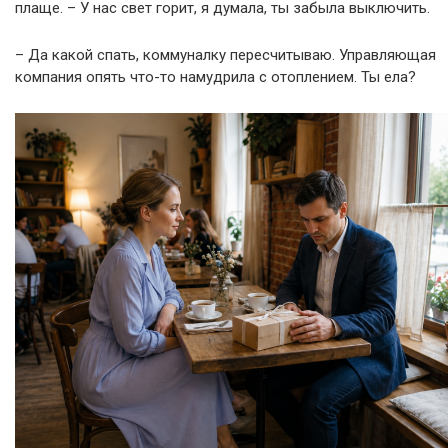
плаще. – У нас свет горит, я думала, ты забыла выключить.
– Да какой спать, коммуналку пересчитываю. Управляющая
компания опять что-то намудрила с отоплением. Ты ела?