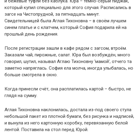
и бежевые туфли без каблука. Юра – тёмно-серый пиджак,
который купил специально для этого случая. Расписались в
загсе на Чистопрудной, за пятнадцать минут.
Свидетельницей была Аглая Тихоновна – в своём лучшем
синем платье и с клатчем, который София подарила ей на
прошлый день рождения.
После регистрации зашли в кафе рядом с загсом, втроём.
Заказали чай, пирожные, салат. Юра был возбуждён, много
говорил, шутил, называл Аглаю Тихоновну ‘мамой’, отчего та
заметно напряглась. София ела молча, иногда улыбалась, но
больше смотрела в окно.
Когда принесли счёт, она расплатилась картой – быстро, не
глядя на сумму.
Аглая Тихоновна наклонилась, достала из-под своего стула
небольшой пакет из плотной бумаги, без рисунка и надписей,
и вынула из него картонную коробку, перевязанную белой
лентой. Поставила на стол перед Юрой.