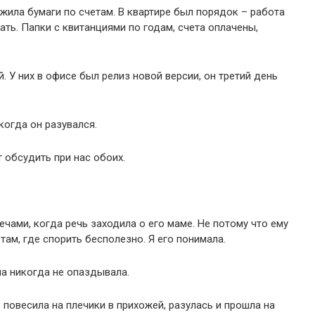
жила бумаги по счетам. В квартире был порядок – работа
ть. Папки с квитанциями по годам, счета оплачены,
. У них в офисе был релиз новой версии, он третий день
 когда он разувался.
т обсудить при нас обоих.
чами, когда речь заходила о его маме. Не потому что ему
 там, где спорить бесполезно. Я его понимала.
на никогда не опаздывала.
, повесила на плечики в прихожей, разулась и прошла на