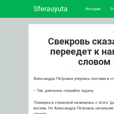
Skip
Sferauyuta
to
Истории
Р
content
Свекровь сказа
переедет к на
словом 
Александра Петровна упёрлась локтями в ст
– Так, девчонки, слушайте задачу.
Планёрка в страховой начиналась с этого ‘де
восемь. Но Александра Петровна, начальник 
спорил.