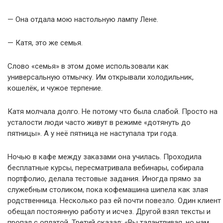
— Она отдала мою настольную лампу Лене.
— Катя, это же семья.
Слово «семья» в этом доме использовали как
универсальную отмычку. Им открывали холодильник,
кошелёк, и чужое терпение.
Катя молчала долго. Не потому что была слабой. Просто на
усталости люди часто живут в режиме «дотянуть до
пятницы». А у неё пятница не наступала три года.
Ночью в кафе между заказами она училась. Проходила
бесплатные курсы, пересматривала вебинары, собирала
портфолио, делала тестовые задания. Иногда прямо за
служебным столиком, пока кофемашина шипела как злая
родственница. Несколько раз ей почти повезло. Один клиент
обещал постоянную работу и исчез. Другой взял тексты и
пропал с оплатой. Третий сказал: «Вы талантливая, но нам