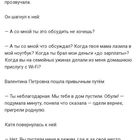
прозвучала.
Он шагнул к ней:
— А со мной ты это обсудить не хочешь?
— А ты со мной что обсуждал? Когда твоя мама лазила в
мой ноутбук? Когда ты брал мои деньги «до зарплаты»?
Когда вы на семейных ужинах делали из меня домашнюю
прислугу с Wi‑Fi?
Валентина Петровна пошла привычным путём:
— Ты неблагодарная. Мы тебя в дом пустили. Обули! —
подумала минуту, поняла что сказала — одели вернее,
пригрели роднулю.
Катя повернулась к ней:
— Нет. Вы пустили меня в режим, где я за своё место