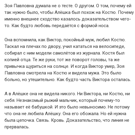
Зоя Павловна думала не о тесте. О другом. О том, почему ей
так нужно было, чтобы Алёшка был похож на Костю. Почему
именно внешнее сходство казалось доказательством чего-
то. Как будто любовь передаётся с формой носа.
Она вспомнила, как Виктор, покойный муж, любил Костю.
Таскал на плечах по двору, учил кататься на велосипеде,
собирал с ним модели самолётов из журнала. Костя был
копией отца. Те же руки, тот же поворот головы, та же
привычка щуриться на солнце. И когда Виктор умер, Зоя
Павловна смотрела на Костю и видела мужа. Это было
больно, но утешительно. Как будто часть Виктора осталась.
А в Алёшке она не видела никого. Ни Виктора, ни Костю, ни
себя. Незнакомый рыжий мальчик, который почему-то
называет её бабушкой. И это было невыносимо. Не потому
что она не любила Алёшку. Она его обожала. Но ей нужна
была цепочка. Связь. Кровь. Доказательство, что линия не
прервалась.