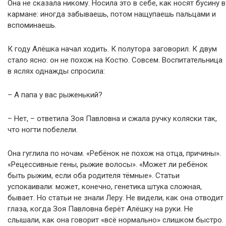
Она не сказала никому. Носила это в себе, как носят бусину в
кармане: иногда забываешь, потом нащупаешь пальцами и
вспоминаешь.
К году Алёшка начал ходить. К полутора заговорил. К двум
стало ясно: он не похож на Костю. Совсем. Воспитательница
в яслях однажды спросила:
– А папа у вас рыженький?
– Нет, – ответила Зоя Павловна и сжала ручку коляски так,
что ногти побелели.
Она гуглила по ночам. «Ребёнок не похож на отца, причины».
«Рецессивные гены, рыжие волосы». «Может ли ребёнок
быть рыжим, если оба родителя тёмные». Статьи
успокаивали: может, конечно, генетика штука сложная,
бывает. Но статьи не знали Леру. Не видели, как она отводит
глаза, когда Зоя Павловна берёт Алёшку на руки. Не
слышали, как она говорит «всё нормально» слишком быстро.