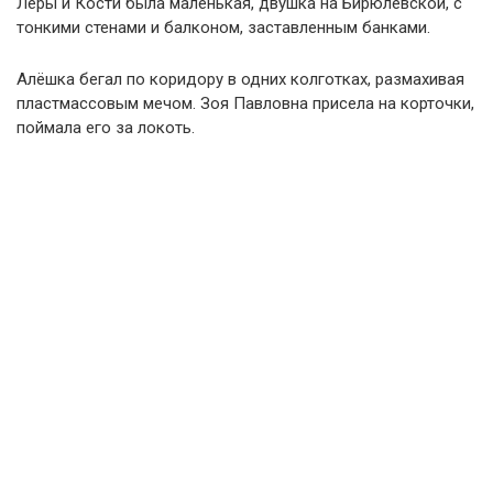
Леры и Кости была маленькая, двушка на Бирюлёвской, с
тонкими стенами и балконом, заставленным банками.
Алёшка бегал по коридору в одних колготках, размахивая
пластмассовым мечом. Зоя Павловна присела на корточки,
поймала его за локоть.