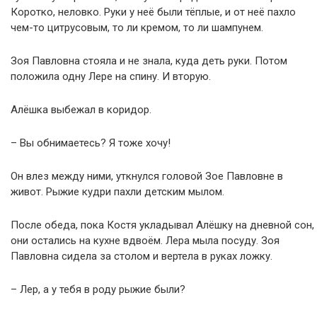
Коротко, неловко. Руки у неё были тёплые, и от неё пахло
чем-то цитрусовым, то ли кремом, то ли шампунем.
Зоя Павловна стояла и не знала, куда деть руки. Потом
положила одну Лере на спину. И вторую.
Алёшка выбежал в коридор.
– Вы обнимаетесь? Я тоже хочу!
Он влез между ними, уткнулся головой Зое Павловне в
живот. Рыжие кудри пахли детским мылом.
После обеда, пока Костя укладывал Алёшку на дневной сон,
они остались на кухне вдвоём. Лера мыла посуду. Зоя
Павловна сидела за столом и вертела в руках ложку.
– Лер, а у тебя в роду рыжие были?