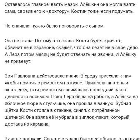
Оставалось главное: взять мазок. Алёшкин она могла взять
сама, свозив его к «доктору». Костин тоже, если подумать.
Но сначала: нужно было поговорить с сыном.
Она не стала. Потому что знала: Костя будет кричать,
обвинит её в паранойе, скажет, что она лезет не в своё дело.
А Лера потом месяц не будет отвечать на звонки. И Алёшку
не привезут.
Зоя Павловна действовала иначе. В среду приехала к ним
якобы помочь с ремонтом на кухне. Привезла шпатель и
шпатлёвку, хотя ремонтом занималась последний раз в
девяносто восьмом. Пока Лера была на работе, а Алёшка ел
яблочное пюре в стульчике, она прошла в ванную. Зубная
щётка Кости стояла в стакане, синяя, с потрёпанной
щетиной. Она взяла её и убрала в зиплок-пакет, который
достала из кармана.
Руки не дрожали. Сердце стучало быстрее обычного, но руки