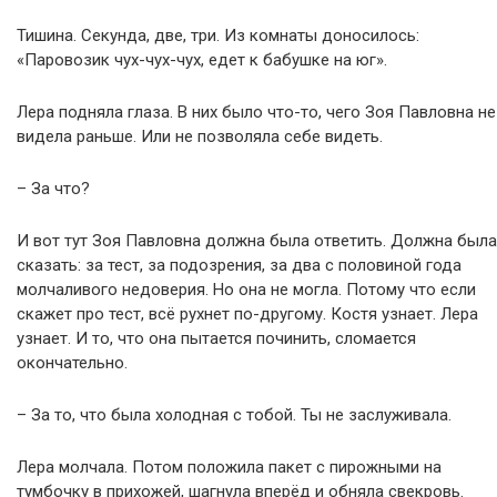
Тишина. Секунда, две, три. Из комнаты доносилось:
«Паровозик чух-чух-чух, едет к бабушке на юг».
Лера подняла глаза. В них было что-то, чего Зоя Павловна не
видела раньше. Или не позволяла себе видеть.
– За что?
И вот тут Зоя Павловна должна была ответить. Должна была
сказать: за тест, за подозрения, за два с половиной года
молчаливого недоверия. Но она не могла. Потому что если
скажет про тест, всё рухнет по-другому. Костя узнает. Лера
узнает. И то, что она пытается починить, сломается
окончательно.
– За то, что была холодная с тобой. Ты не заслуживала.
Лера молчала. Потом положила пакет с пирожными на
тумбочку в прихожей, шагнула вперёд и обняла свекровь.