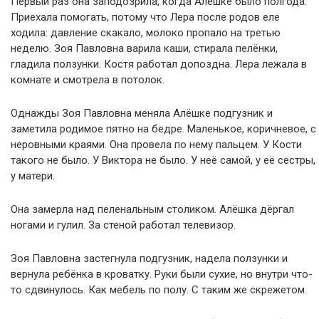
Первый раз она заподозрила, когда Алёшке было полгода.
Приехала помогать, потому что Лера после родов еле
ходила: давление скакало, молоко пропало на третью
неделю. Зоя Павловна варила каши, стирала пелёнки,
гладила ползунки. Костя работал допоздна. Лера лежала в
комнате и смотрела в потолок.
Однажды Зоя Павловна меняла Алёшке подгузник и
заметила родимое пятно на бедре. Маленькое, коричневое, с
неровными краями. Она провела по нему пальцем. У Кости
такого не было. У Виктора не было. У неё самой, у её сестры,
у матери.
Она замерла над пеленальным столиком. Алёшка дёргал
ногами и гулил. За стеной работал телевизор.
Зоя Павловна застегнула подгузник, надела ползунки и
вернула ребёнка в кроватку. Руки были сухие, но внутри что-
то сдвинулось. Как мебель по полу. С таким же скрежетом.