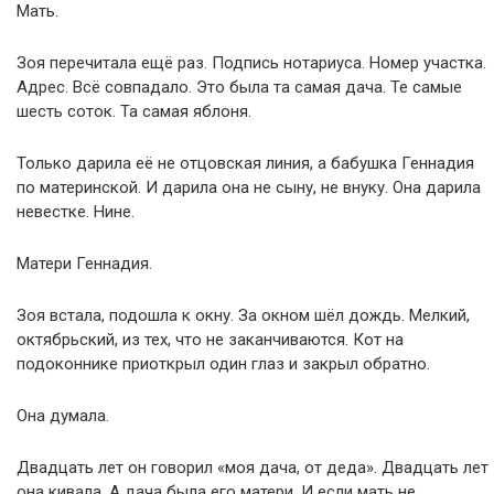
Мать.
Зоя перечитала ещё раз. Подпись нотариуса. Номер участка.
Адрес. Всё совпадало. Это была та самая дача. Те самые
шесть соток. Та самая яблоня.
Только дарила её не отцовская линия, а бабушка Геннадия
по материнской. И дарила она не сыну, не внуку. Она дарила
невестке. Нине.
Матери Геннадия.
Зоя встала, подошла к окну. За окном шёл дождь. Мелкий,
октябрьский, из тех, что не заканчиваются. Кот на
подоконнике приоткрыл один глаз и закрыл обратно.
Она думала.
Двадцать лет он говорил «моя дача, от деда». Двадцать лет
она кивала. А дача была его матери. И если мать не