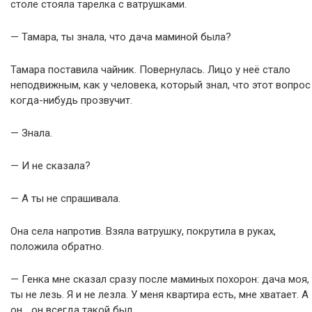
столе стояла тарелка с ватрушками.
— Тамара, ты знала, что дача маминой была?
Тамара поставила чайник. Повернулась. Лицо у неё стало
неподвижным, как у человека, который знал, что этот вопрос
когда-нибудь прозвучит.
— Знала.
— И не сказала?
— А ты не спрашивала.
Она села напротив. Взяла ватрушку, покрутила в руках,
положила обратно.
— Генка мне сказал сразу после маминых похорон: дача моя,
ты не лезь. Я и не лезла. У меня квартира есть, мне хватает. А
он… он всегда такой был.