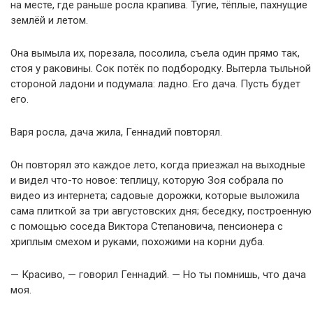
на месте, где раньше росла крапива. Тугие, тёплые, пахнущие
землёй и летом.
Она вымыла их, порезала, посолила, съела один прямо так,
стоя у раковины. Сок потёк по подбородку. Вытерла тыльной
стороной ладони и подумала: ладно. Его дача. Пусть будет
его.
Варя росла, дача жила, Геннадий повторял.
Он повторял это каждое лето, когда приезжал на выходные
и видел что-то новое: теплицу, которую Зоя собрала по
видео из интернета; садовые дорожки, которые выложила
сама плиткой за три августовских дня; беседку, построенную
с помощью соседа Виктора Степановича, пенсионера с
хриплым смехом и руками, похожими на корни дуба.
— Красиво, — говорил Геннадий. — Но ты помнишь, что дача
моя.