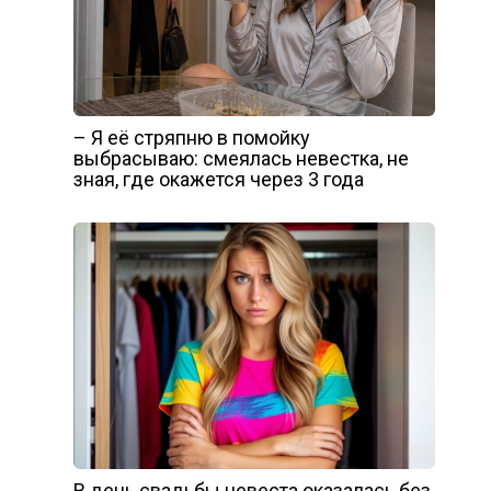
– Я её стряпню в помойку
выбрасываю: смеялась невестка, не
зная, где окажется через 3 года
В день свадьбы невеста оказалась без