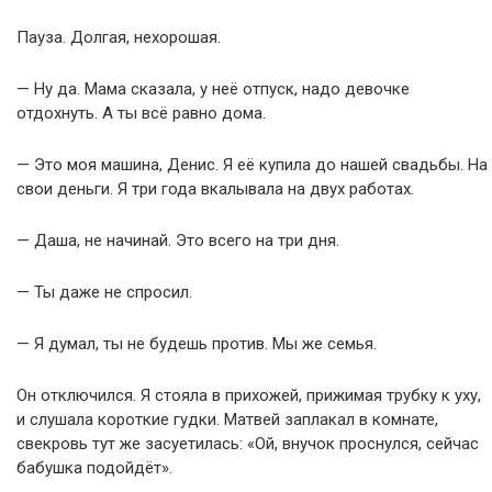
Пауза. Долгая, нехорошая.
— Ну да. Мама сказала, у неё отпуск, надо девочке
отдохнуть. А ты всё равно дома.
— Это моя машина, Денис. Я её купила до нашей свадьбы. На
свои деньги. Я три года вкалывала на двух работах.
— Даша, не начинай. Это всего на три дня.
— Ты даже не спросил.
— Я думал, ты не будешь против. Мы же семья.
Он отключился. Я стояла в прихожей, прижимая трубку к уху,
и слушала короткие гудки. Матвей заплакал в комнате,
свекровь тут же засуетилась: «Ой, внучок проснулся, сейчас
бабушка подойдёт».