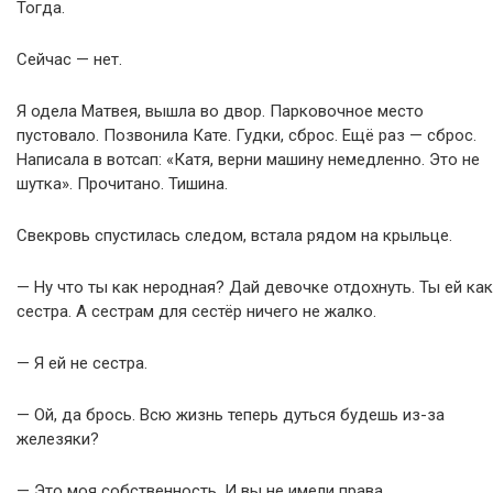
Тогда.
Сейчас — нет.
Я одела Матвея, вышла во двор. Парковочное место
пустовало. Позвонила Кате. Гудки, сброс. Ещё раз — сброс.
Написала в вотсап: «Катя, верни машину немедленно. Это не
шутка». Прочитано. Тишина.
Свекровь спустилась следом, встала рядом на крыльце.
— Ну что ты как неродная? Дай девочке отдохнуть. Ты ей как
сестра. А сестрам для сестёр ничего не жалко.
— Я ей не сестра.
— Ой, да брось. Всю жизнь теперь дуться будешь из-за
железяки?
— Это моя собственность. И вы не имели права.