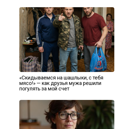
«Скидываемся на шашлыки, с тебя
мясо!» — как друзья мужа решили
погулять за мой счет