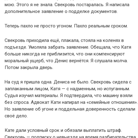
мою. Этого я не знала. Свекровь постаралась. Я написала
дополнительное заявление о подделке документов.
Теперь пахло не просто угоном. Пахло реальным сроком.
Свекровь приходила ещё, плакала, стояла на коленях в
подъезде. Умоляла забрать заявление. Обещала, что Катя
больше никогда не приблизится, что они компенсируют
моральный ущерб, что Денис вернётся. Я слушала молча.
Потом закрыла дверь.
На суд я пришла одна. Дениса не было. Свекровь сидела с
заплаканным лицом, Катя — с надменным, но испуганным.
Судья изучил материалы. Я подтвердила, что машину взяли
без спроса. Адвокат Кати напирал на «семейные отношения».
Но заявление об угоне и поддельная доверенность сделали
своё дело.
Кате дали условный срок и обязали выплатить штраф.
Свекровь — подписку о невыезде на время разбирательства