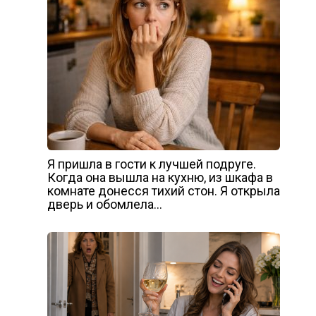
Я пришла в гости к лучшей подруге.
Когда она вышла на кухню, из шкафа в
комнате донесся тихий стон. Я открыла
дверь и обомлела…