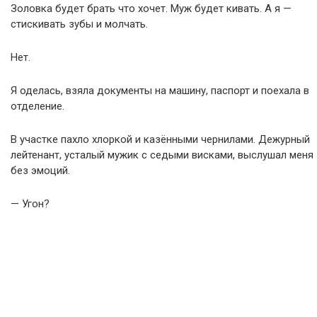
Золовка будет брать что хочет. Муж будет кивать. А я —
стискивать зубы и молчать.
Нет.
Я оделась, взяла документы на машину, паспорт и поехала в
отделение.
В участке пахло хлоркой и казёнными чернилами. Дежурный
лейтенант, усталый мужик с седыми висками, выслушал меня
без эмоций.
— Угон?