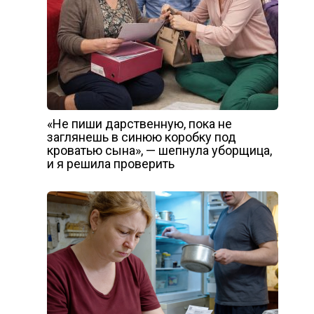
«Не пиши дарственную, пока не
заглянешь в синюю коробку под
кроватью сына», — шепнула уборщица,
и я решила проверить