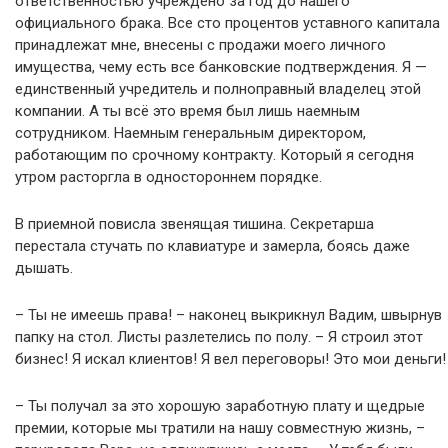
ответственностью учреждено за год до нашего
официального брака. Все сто процентов уставного капитала
принадлежат мне, внесены с продажи моего личного
имущества, чему есть все банковские подтверждения. Я —
единственный учредитель и полноправный владелец этой
компании. А ты всё это время был лишь наемным
сотрудником. Наемным генеральным директором,
работающим по срочному контракту. Который я сегодня
утром расторгла в одностороннем порядке.
В приемной повисла звенящая тишина. Секретарша
перестала стучать по клавиатуре и замерла, боясь даже
дышать.
– Ты не имеешь права! – наконец выкрикнул Вадим, швырнув
папку на стол. Листы разлетелись по полу. – Я строил этот
бизнес! Я искал клиентов! Я вел переговоры! Это мои деньги!
– Ты получал за это хорошую заработную плату и щедрые
премии, которые мы тратили на нашу совместную жизнь, –