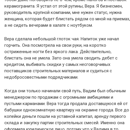
керамогранита. Я устал от этой рутины, Вера. Я бизнесмен,
руководитель крупной компании, мне нужен статус, нужна
женщина, которая будет блистать рядом со мной на приемах,
а не сидеть вечерами в халате с ноутбуком.
Вера сделала небольшой глоток чая. Напиток уже начал
горчить. Она посмотрела на свои руки, на коротко
остриженные ногти без яркого лака. Действительно,
блистать она не умела. Зато она умела сводить дебет с
кредитом, выбивать скидки у самых несговорчивых
поставщиков строительных материалов и судиться с
недобросовестными подрядчиками.
Когда они только начинали свой путь, Вадим был обычным
менеджером по продажам с огромными амбициями и
пустыми карманами. Вера тогда продала доставшуюся ей от
бабушки однокомнатную квартиру на окраине города. Все до
копейки деньги пошли на уставной капитал, аренду первого
склада и закупку партии строительных смесей. Именно она
оформила юридическое лицо, потому что у Вадима в то