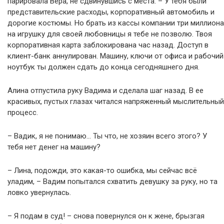
парировала Вера, не сдвинувшись с места. – У тебя были
представительские расходы, корпоративный автомобиль и
дорогие костюмы. Но брать из кассы компании три миллиона
на игрушку для своей любовницы я тебе не позволю. Твоя
корпоративная карта заблокирована час назад. Доступ в
клиент-банк аннулирован. Машину, ключи от офиса и рабочий
ноутбук ты должен сдать до конца сегодняшнего дня.
Алина отпустила руку Вадима и сделала шаг назад. В ее
красивых, пустых глазах читался напряженный мыслительный
процесс.
– Вадик, я не понимаю… Ты что, не хозяин всего этого? У
тебя нет денег на машину?
– Лина, подожди, это какая-то ошибка, мы сейчас всё
уладим, – Вадим попытался схватить девушку за руку, но та
ловко увернулась.
– Я подам в суд! – снова повернулся он к жене, брызгая