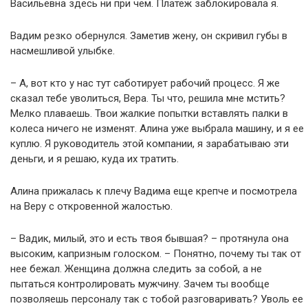
Васильевна здесь ни при чем. Платеж заблокировала я.
Вадим резко обернулся. Заметив жену, он скривил губы в
насмешливой улыбке.
– А, вот кто у нас тут саботирует рабочий процесс. Я же
сказал тебе уволиться, Вера. Ты что, решила мне мстить?
Мелко плаваешь. Твои жалкие попытки вставлять палки в
колеса ничего не изменят. Алина уже выбрала машину, и я ее
куплю. Я руководитель этой компании, я зарабатываю эти
деньги, и я решаю, куда их тратить.
Алина прижалась к плечу Вадима еще крепче и посмотрела
на Веру с откровенной жалостью.
– Вадик, милый, это и есть твоя бывшая? – протянула она
высоким, капризным голоском. – Понятно, почему ты так от
нее бежал. Женщина должна следить за собой, а не
пытаться контролировать мужчину. Зачем ты вообще
позволяешь персоналу так с тобой разговаривать? Уволь ее