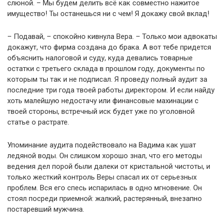
слюной. – Мы будем делить всё как совместно нажитое
имущество! Ты останешься ни с чем! Я докажу свой вклад!
– Подавай, – спокойно кивнула Вера. – Только мои адвокаты
докажут, что фирма создана до брака. А вот тебе придется
объяснить налоговой и суду, куда девались товарные
остатки с третьего склада в прошлом году, документы по
которым ты так и не подписал. Я проведу полный аудит за
последние три года твоей работы директором. И если найду
хоть малейшую недостачу или финансовые махинации с
твоей стороны, встречный иск будет уже по уголовной
статье о растрате.
Упоминание аудита подействовало на Вадима как ушат
ледяной воды. Он слишком хорошо знал, что его методы
ведения дел порой были далеки от кристальной чистоты, и
только жесткий контроль Веры спасал их от серьезных
проблем. Вся его спесь испарилась в одно мгновение. Он
стоял посреди приемной: жалкий, растерянный, внезапно
постаревший мужчина.