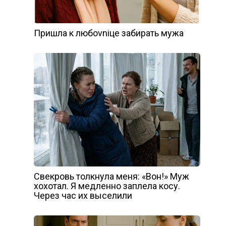
Пришла к любоvniце забирать мужа
Свекровь толкнула меня: «Вон!» Муж
хохотал. Я медленно заплела косу.
Через час их выселили