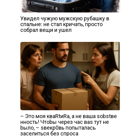
Увидел чужую мужскую рубашку в
спальне: не стал кричать, просто
собрал вещи и ушел
– Это моя кваRtиRа, а не ваша sоbstве
нность! Чтоbы через час ваs тут не
bыло, – sвекр0вь попыталась
заселиться без спроса