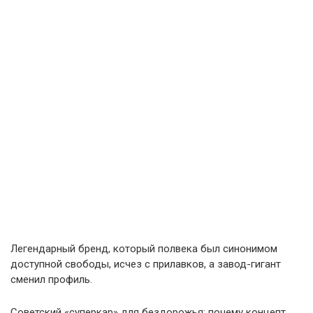
Легендарный бренд, который полвека был синонимом
доступной свободы, исчез с прилавков, а завод-гигант
сменил профиль.
Советский «суперкар» для бездорожья: почему концепт