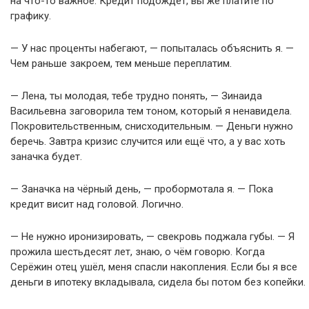
на что-то важное. Кредит подождёт, вы же платите по
графику.
— У нас проценты набегают, — попыталась объяснить я. —
Чем раньше закроем, тем меньше переплатим.
— Лена, ты молодая, тебе трудно понять, — Зинаида
Васильевна заговорила тем тоном, который я ненавидела.
Покровительственным, снисходительным. — Деньги нужно
беречь. Завтра кризис случится или ещё что, а у вас хоть
заначка будет.
— Заначка на чёрный день, — пробормотала я. — Пока
кредит висит над головой. Логично.
— Не нужно иронизировать, — свекровь поджала губы. — Я
прожила шестьдесят лет, знаю, о чём говорю. Когда
Серёжин отец ушёл, меня спасли накопления. Если бы я все
деньги в ипотеку вкладывала, сидела бы потом без копейки.