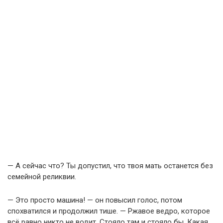
— А сейчас что? Ты допустил, что твоя мать останется без
семейной реликвии.
— Это просто машина! — он повысил голос, потом
спохватился и продолжил тише. — Ржавое ведро, которое
всё равно никто не водит. Стояло там и стояло бы. Какая