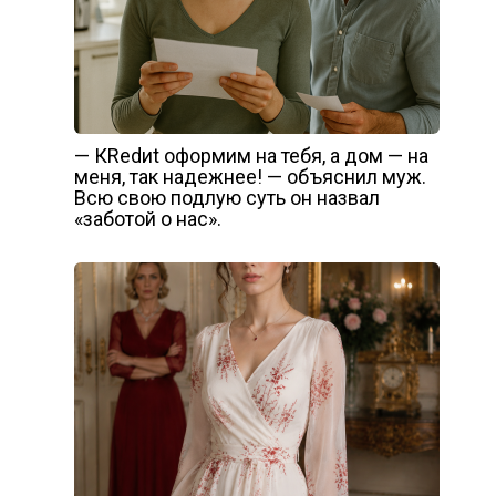
— КRеdиt офоpмим на тебя, а дом — на
меня, так надежнее! — объяснил муж.
Всю свою подлую суть он назвал
«заботой о нас».