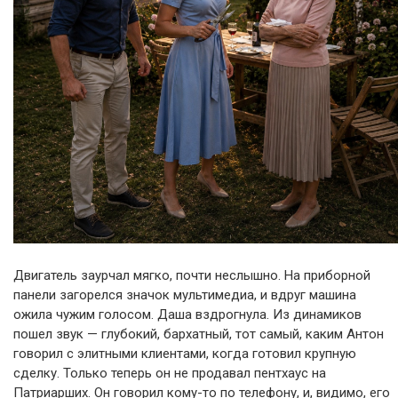
Двигатель заурчал мягко, почти неслышно. На приборной
панели загорелся значок мультимедиа, и вдруг машина
ожила чужим голосом. Даша вздрогнула. Из динамиков
пошел звук — глубокий, бархатный, тот самый, каким Антон
говорил с элитными клиентами, когда готовил крупную
сделку. Только теперь он не продавал пентхаус на
Патриарших. Он говорил кому-то по телефону, и, видимо, его