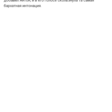
добавил Антон, и в его голосе скользнула та самая
бархатная интонация.