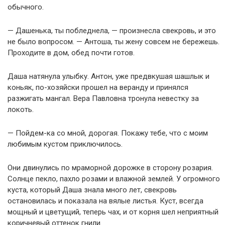
обычного.
— Дашенька, ты побледнела, — произнесла свекровь, и это
не было вопросом. — Антоша, ты жену совсем не бережешь.
Проходите в дом, обед почти готов.
Даша натянула улыбку. Антон, уже предвкушая шашлык и
коньяк, по-хозяйски прошел на веранду и принялся
разжигать мангал. Вера Павловна тронула невестку за
локоть.
— Пойдем-ка со мной, дорогая. Покажу тебе, что с моим
любимым кустом приключилось.
Они двинулись по мраморной дорожке в сторону розария.
Солнце пекло, пахло розами и влажной землей. У огромного
куста, который Даша знала много лет, свекровь
остановилась и показала на вялые листья. Куст, всегда
мощный и цветущий, теперь чах, и от корня шел неприятный
коричневый оттенок гнили.