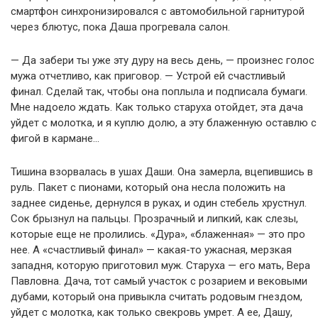
смартфон синхронизировался с автомобильной гарнитурой
через блютус, пока Даша прогревала салон.
— Да забери ты уже эту дуру на весь день, — произнес голос
мужа отчетливо, как приговор. — Устрой ей счастливый
финал. Сделай так, чтобы она поплыла и подписала бумаги.
Мне надоело ждать. Как только старуха отойдет, эта дача
уйдет с молотка, и я куплю долю, а эту блаженную оставлю с
фигой в кармане…
Тишина взорвалась в ушах Даши. Она замерла, вцепившись в
руль. Пакет с пионами, который она несла положить на
заднее сиденье, дернулся в руках, и один стебель хрустнул.
Сок брызнул на пальцы. Прозрачный и липкий, как слезы,
которые еще не пролились. «Дура», «блаженная» — это про
нее. А «счастливый финал» — какая-то ужасная, мерзкая
западня, которую приготовил муж. Старуха — его мать, Вера
Павловна. Дача, тот самый участок с розарием и вековыми
дубами, который она привыкла считать родовым гнездом,
уйдет с молотка, как только свекровь умрет. А ее, Дашу,