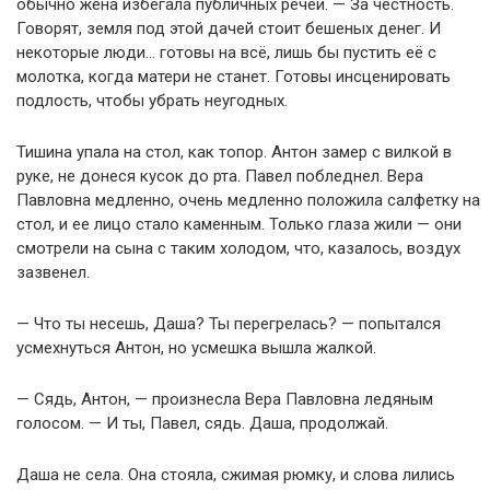
обычно жена избегала публичных речей. — За честность.
Говорят, земля под этой дачей стоит бешеных денег. И
некоторые люди… готовы на всё, лишь бы пустить её с
молотка, когда матери не станет. Готовы инсценировать
подлость, чтобы убрать неугодных.
Тишина упала на стол, как топор. Антон замер с вилкой в
руке, не донеся кусок до рта. Павел побледнел. Вера
Павловна медленно, очень медленно положила салфетку на
стол, и ее лицо стало каменным. Только глаза жили — они
смотрели на сына с таким холодом, что, казалось, воздух
зазвенел.
— Что ты несешь, Даша? Ты перегрелась? — попытался
усмехнуться Антон, но усмешка вышла жалкой.
— Сядь, Антон, — произнесла Вера Павловна ледяным
голосом. — И ты, Павел, сядь. Даша, продолжай.
Даша не села. Она стояла, сжимая рюмку, и слова лились