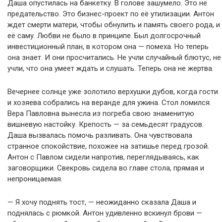
Даша опустилась на банкетку. В голове зашумело. Это не
предательство. Это бизнес-проект по её утилизации. Антон
ждет смерти матери, чтобы обнулить и память своего рода, и
её саму. Любви не было в принципе. Был долгосрочный
инвестиционный план, в котором она — помеха. Но теперь
она знает. И они просчитались. Не учли случайный блютус, не
учли, что она умеет ждать и слушать. Теперь она не жертва.
Вечернее солнце уже золотило верхушки дубов, когда гости
и хозяева собрались на веранде для ужина. Стол ломился.
Вера Павловна вынесла из погреба свою знаменитую
вишневую настойку. Крепость — за семьдесят градусов.
Даша вызвалась помочь разливать. Она чувствовала
странное спокойствие, похожее на затишье перед грозой.
Антон с Павлом сидели напротив, переглядываясь, как
заговорщики. Свекровь сидела во главе стола, прямая и
непроницаемая.
— Я хочу поднять тост, — неожиданно сказала Даша и
поднялась с рюмкой. Антон удивленно вскинул брови —