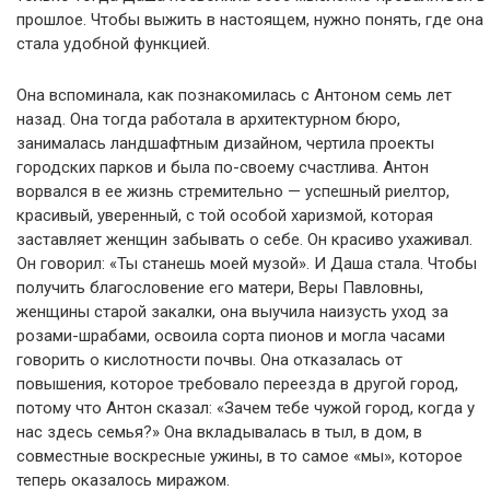
прошлое. Чтобы выжить в настоящем, нужно понять, где она
стала удобной функцией.
Она вспоминала, как познакомилась с Антоном семь лет
назад. Она тогда работала в архитектурном бюро,
занималась ландшафтным дизайном, чертила проекты
городских парков и была по-своему счастлива. Антон
ворвался в ее жизнь стремительно — успешный риелтор,
красивый, уверенный, с той особой харизмой, которая
заставляет женщин забывать о себе. Он красиво ухаживал.
Он говорил: «Ты станешь моей музой». И Даша стала. Чтобы
получить благословение его матери, Веры Павловны,
женщины старой закалки, она выучила наизусть уход за
розами-шрабами, освоила сорта пионов и могла часами
говорить о кислотности почвы. Она отказалась от
повышения, которое требовало переезда в другой город,
потому что Антон сказал: «Зачем тебе чужой город, когда у
нас здесь семья?» Она вкладывалась в тыл, в дом, в
совместные воскресные ужины, в то самое «мы», которое
теперь оказалось миражом.