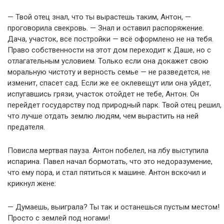
— Твой отец знал, что ты вырастешь таким, Антон, —
проговорила свекровь. — Знал и оставил распоряжение.
Дача, участок, все постройки — всё оформлено не на тебя.
Право собственности на этот дом переходит к Даше, но с
отлагательным условием. Только если она докажет свою
моральную чистоту и верность семье — не разведется, не
изменит, спасет сад. Если же ее оклевещут или она уйдет,
испугавшись грязи, участок отойдет не тебе, Антон. Он
перейдет государству под природный парк. Твой отец решил,
что лучше отдать землю людям, чем вырастить на ней
предателя.
Повисла мертвая пауза. Антон побелел, на лбу выступила
испарина. Павел начал бормотать, что это недоразумение,
что ему пора, и стал пятиться к машине. Антон вскочил и
крикнул жене:
— Думаешь, выиграла? Ты так и останешься пустым местом!
Просто с землей под ногами!