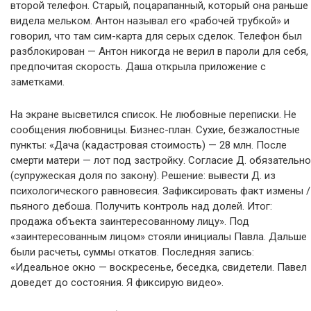
второй телефон. Старый, поцарапанный, который она раньше
видела мельком. Антон называл его «рабочей трубкой» и
говорил, что там сим-карта для серых сделок. Телефон был
разблокирован — Антон никогда не верил в пароли для себя,
предпочитая скорость. Даша открыла приложение с
заметками.
На экране высветился список. Не любовные переписки. Не
сообщения любовницы. Бизнес-план. Сухие, безжалостные
пункты: «Дача (кадастровая стоимость) — 28 млн. После
смерти матери — лот под застройку. Согласие Д. обязательно
(супружеская доля по закону). Решение: вывести Д. из
психологического равновесия. Зафиксировать факт измены /
пьяного дебоша. Получить контроль над долей. Итог:
продажа объекта заинтересованному лицу». Под
«заинтересованным лицом» стояли инициалы Павла. Дальше
были расчеты, суммы откатов. Последняя запись:
«Идеальное окно — воскресенье, беседка, свидетели. Павел
доведет до состояния. Я фиксирую видео».