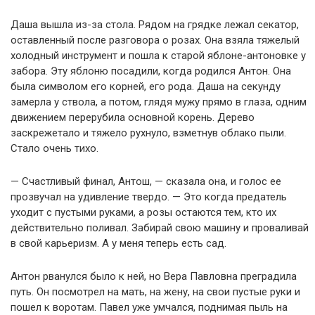
Даша вышла из-за стола. Рядом на грядке лежал секатор,
оставленный после разговора о розах. Она взяла тяжелый
холодный инструмент и пошла к старой яблоне-антоновке у
забора. Эту яблоню посадили, когда родился Антон. Она
была символом его корней, его рода. Даша на секунду
замерла у ствола, а потом, глядя мужу прямо в глаза, одним
движением перерубила основной корень. Дерево
заскрежетало и тяжело рухнуло, взметнув облако пыли.
Стало очень тихо.
— Счастливый финал, Антош, — сказала она, и голос ее
прозвучал на удивление твердо. — Это когда предатель
уходит с пустыми руками, а розы остаются тем, кто их
действительно поливал. Забирай свою машину и проваливай
в свой карьеризм. А у меня теперь есть сад.
Антон рванулся было к ней, но Вера Павловна преградила
путь. Он посмотрел на мать, на жену, на свои пустые руки и
пошел к воротам. Павел уже умчался, поднимая пыль на