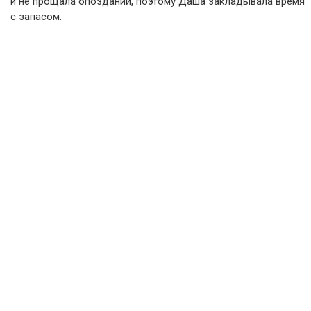
и не прощала опозданий, поэтому Даша закладывала время
с запасом.