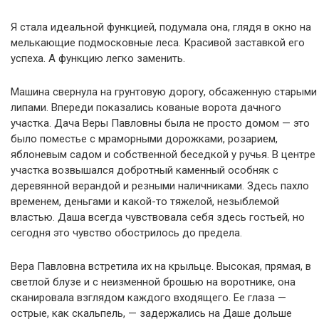
Я стала идеальной функцией, подумала она, глядя в окно на
мелькающие подмосковные леса. Красивой заставкой его
успеха. А функцию легко заменить.
Машина свернула на грунтовую дорогу, обсаженную старыми
липами. Впереди показались кованые ворота дачного
участка. Дача Веры Павловны была не просто домом — это
было поместье с мраморными дорожками, розарием,
яблоневым садом и собственной беседкой у ручья. В центре
участка возвышался добротный каменный особняк с
деревянной верандой и резными наличниками. Здесь пахло
временем, деньгами и какой-то тяжелой, незыблемой
властью. Даша всегда чувствовала себя здесь гостьей, но
сегодня это чувство обострилось до предела.
Вера Павловна встретила их на крыльце. Высокая, прямая, в
светлой блузе и с неизменной брошью на воротнике, она
сканировала взглядом каждого входящего. Ее глаза —
острые, как скальпель, — задержались на Даше дольше