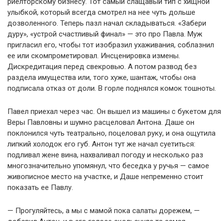
риелторскому бизнесу. Тот самый слащавый тип с хищной
улыбкой, который всегда смотрел на нее чуть дольше
дозволенного. Теперь пазл начал складываться. «Забери
дуру», «устрой счастливый финал» — это про Павла. Муж
пригласил его, чтобы тот изобразил ухаживания, соблазнил
ее или скомпрометировал. Инсценировка измены.
Дискредитация перед свекровью. А потом развод без
раздела имущества или, того хуже, шантаж, чтобы она
подписала отказ от доли. В горле поднялся комок тошноты.
Павел приехал через час. Он вышел из машины с букетом для
Веры Павловны и шумно расцеловал Антона. Даше он
поклонился чуть театрально, поцеловал руку, и она ощутила
липкий холодок его губ. Антон тут же начал суетиться:
подливал жене вина, нахваливал погоду и несколько раз
многозначительно упомянул, что беседка у ручья — самое
живописное место на участке, и Даше непременно стоит
показать ее Павлу.
— Прогуляйтесь, а мы с мамой пока салаты дорежем, —