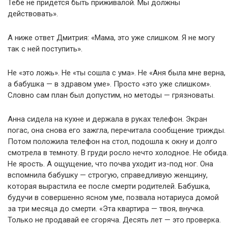
Тебе не придется быть приживалой. Мы должны
действовать».
А ниже ответ Дмитрия: «Мама, это уже слишком. Я не могу
так с ней поступить».
Не «это ложь». Не «ты сошла с ума». Не «Аня была мне верна,
а бабушка — в здравом уме». Просто «это уже слишком».
Словно сам план был допустим, но методы — грязноваты.
Анна сидела на кухне и держала в руках телефон. Экран
погас, она снова его зажгла, перечитала сообщение трижды.
Потом положила телефон на стол, подошла к окну и долго
смотрела в темноту. В груди росло нечто холодное. Не обида.
Не ярость. А ощущение, что почва уходит из-под ног. Она
вспомнила бабушку — строгую, справедливую женщину,
которая вырастила ее после смерти родителей. Бабушка,
будучи в совершенно ясном уме, позвала нотариуса домой
за три месяца до смерти. «Эта квартира — твоя, внучка.
Только не продавай ее сгоряча. Десять лет — это проверка.