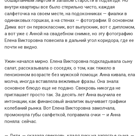
обшарпанным лифтом и запахом старости в подъезде. Но
внутри квартиры все было стерильно чисто, каждая
салфеточка на своем месте, на подоконниках — фиалки в
одинаковых горшках, а на стенах — фотографии. В основном
Дима: вот он первоклассник, вот выпускник, вот с дипломом,
а вот уже с Анной на свадебном снимке, но эту фотографию
Елена Викторовна повесила в дальний угол коридора, где ее
почти не видно.
Ужин начался мирно. Елена Викторовна подкладывала сыну
салат, рассказывала о соседях, о том, как тяжело в
пенсионном возрасте без мужской помощи. Анна кивала, ела
молча, иногда вставляла вежливые фразы. Она знала:
основное блюдо еще не подано. Свекровь никогда не
приглашает просто так. За десять лет Анна выучила ее
интонации, как финансовый аналитик выучивает графики
колебаний рынка. Вот Елена Викторовна замолчала,
промокнула губы салфеткой, поправила очки — и Анна
поняла: сейчас.
— Дети, — сказала свекровь, кладя руку на запястье сына, —