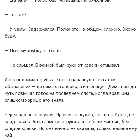
— Да, Ань? — Голос был уставший, напряженный.
— Ты где?
— У мамы. Задержался. Полка эта… в общем, сложно. Скоро
буду.
— Почему трубку не брал?
— Не слышал. В ванной был, руки от краски отмывал.
Анна положила трубку. Что-то царапнуло ее в этом
объяснении — не сама отговорка, а интонация. Дима всегда
чуть повышал голос на последнем слоге, когда врал. Она
слишком хорошо его знала.
Через час он вернулся. Прошел на кухню, сел на табурет, не
раздеваясь. Анна заметила: руки у него были чистые, без
следов краски. Но она ничего не сказала, только налила ему
чай.