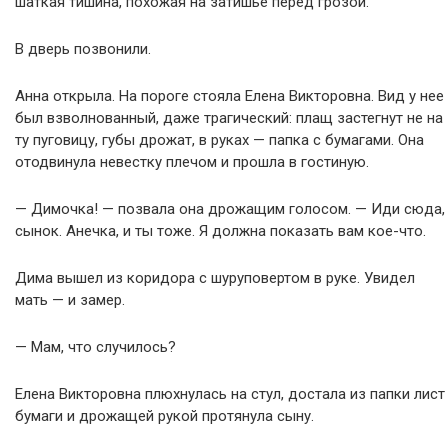
шаткая тишина, похожая на затишье перед грозой.
В дверь позвонили.
Анна открыла. На пороге стояла Елена Викторовна. Вид у нее
был взволнованный, даже трагический: плащ застегнут не на
ту пуговицу, губы дрожат, в руках — папка с бумагами. Она
отодвинула невестку плечом и прошла в гостиную.
— Димочка! — позвала она дрожащим голосом. — Иди сюда,
сынок. Анечка, и ты тоже. Я должна показать вам кое-что.
Дима вышел из коридора с шуруповертом в руке. Увидел
мать — и замер.
— Мам, что случилось?
Елена Викторовна плюхнулась на стул, достала из папки лист
бумаги и дрожащей рукой протянула сыну.