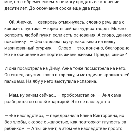
мне, но с обременением: я не могу продать ее в течение
десяти лет. До окончания срока еще два года.
— Ой, Анечка, — свекровь отмахнулась, словно речь шла о
каком-то пустяке, — юристы сейчас чудеса творят. Можно
оспорить любой пункт, если есть основания. А слово, данное
покойнику… — Она сделала паузу, накалывая на вилку
маринованный огурчик. — Слово — это, конечно, благородно.
Но не основание же портить жизнь живым. Правда, сынок?
И она посмотрела на Диму. Анна тоже посмотрела на него.
Он сидел, опустив глаза в тарелку, и методично крошил хлеб
пальцами. На лбу у него выступила испарина.
— Мам, ну зачем сейчас… — пробормотал он. — Аня сама
разберется со своей квартирой. Это ее наследство.
— «Ее наследство», — передразнила Елена Викторовна, но
без злобы, скорее с жалостью, как повторяют глупость за
ребенком. — А ты, значит, в этом «ее наследстве» просто