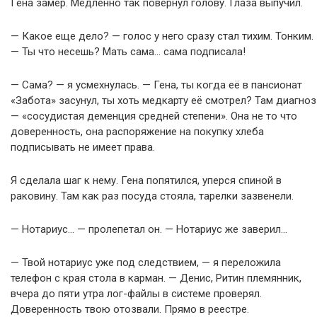
Гена замер. Медленно так повернул голову. Глаза выпучил.
— Какое еще дело? — голос у него сразу стал тихим. Тонким.
— Ты что несешь? Мать сама… сама подписала!
— Сама? — я усмехнулась. — Гена, ты когда её в пансионат
«Забота» засунул, ты хоть медкарту её смотрел? Там диагноз
— «сосудистая деменция средней степени». Она не то что
доверенность, она распоряжение на покупку хлеба
подписывать не имеет права.
Я сделала шаг к нему. Гена попятился, уперся спиной в
раковину. Там как раз посуда стояла, тарелки зазвенели.
— Нотариус… — пролепетал он. — Нотариус же заверил…
— Твой нотариус уже под следствием, — я переложила
телефон с края стола в карман. — Денис, Ритин племянник,
вчера до пяти утра лог-файлы в системе проверял.
Доверенность твою отозвали. Прямо в реестре.