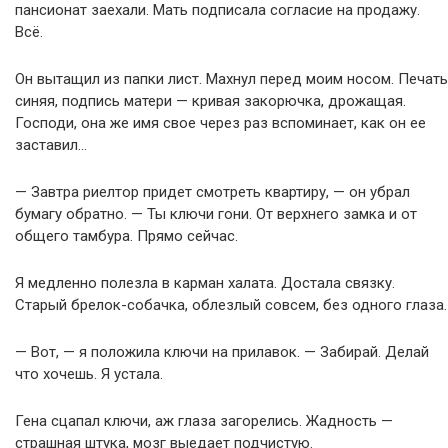
пансионат заехали. Мать подписала согласие на продажу.
Всё.
Он вытащил из папки лист. Махнул перед моим носом. Печать
синяя, подпись матери — кривая закорючка, дрожащая.
Господи, она же имя свое через раз вспоминает, как он ее
заставил…
— Завтра риелтор придет смотреть квартиру, — он убрал
бумагу обратно. — Ты ключи гони. От верхнего замка и от
общего тамбура. Прямо сейчас.
Я медленно полезла в карман халата. Достала связку.
Старый брелок-собачка, облезлый совсем, без одного глаза.
— Вот, — я положила ключи на прилавок. — Забирай. Делай
что хочешь. Я устала.
Гена сцапал ключи, аж глаза загорелись. Жадность —
страшная штука, мозг выедает подчистую.