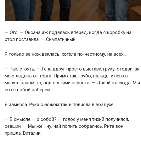
— Ого, — Оксана аж подалась вперёд, когда я коробку на
стол поставила. — Симпатичный.
Я только за нож взялась, хотела по-честному, на всех…
— Так, стоять, — Гена вдруг просто выставил руку, отодвигая
мою ладонь от торта. Прямо так, грубо, пальцы у него в
мазуте каком-то, под ногтями чернота. — Давай-ка сюда. Мы
его с собой заберём.
Я замерла. Рука с ножом так и повисла в воздухе.
— В смысле — с собой? — голос у меня тихий получился,
севший. — Мы же… ну, чай попить собрались. Рита вон
пришла, Виталик…