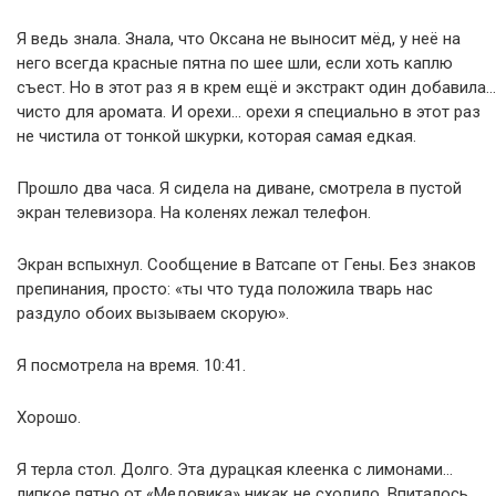
Я ведь знала. Знала, что Оксана не выносит мёд, у неё на
него всегда красные пятна по шее шли, если хоть каплю
съест. Но в этот раз я в крем ещё и экстракт один добавила…
чисто для аромата. И орехи… орехи я специально в этот раз
не чистила от тонкой шкурки, которая самая едкая.
Прошло два часа. Я сидела на диване, смотрела в пустой
экран телевизора. На коленях лежал телефон.
Экран вспыхнул. Сообщение в Ватсапе от Гены. Без знаков
препинания, просто: «ты что туда положила тварь нас
раздуло обоих вызываем скорую».
Я посмотрела на время. 10:41.
Хорошо.
Я терла стол. Долго. Эта дурацкая клеенка с лимонами…
липкое пятно от «Медовика» никак не сходило. Впиталось,