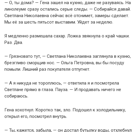
— О, ты дома? — Гена зашел на кухню, даже не разуваясь. На
линолеуме сразу остались серые следы. — Собирайся давай.
Светлана Николаевна сейчас всё отснимет, замеры сделает.
Мы её за шесть пятьсот выставим. Уйдет за неделю.
Я медленно размешала сахар. Ложка звякнула о край чашки.
Раз. Два.
— Грязновато тут, — Светлана Николаевна заглянула в кухню,
брезгливо сморщив нос. — Ольга Петровна, вы бы посуду
помыли. Лишний раз покупателя отпугнет.
— А я никуда не тороплюсь, — ответила я и посмотрела
Светлане прямо в глаза. Пауза. — И продавать ничего не
собираюсь.
Гена хохотнул. Коротко так, зло. Подошел к холодильнику,
открыл его, посмотрел внутрь.
— Ты, кажется, забыла, — он достал бутылку воды, отхлебнул