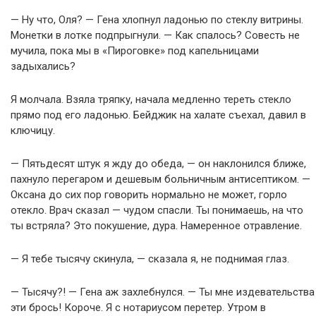
— Ну что, Оля? — Гена хлопнул ладонью по стеклу витрины.
Монетки в лотке подпрыгнули. — Как спалось? Совесть не
мучила, пока мы в «Пироговке» под капельницами
задыхались?
Я молчала. Взяла тряпку, начала медленно тереть стекло
прямо под его ладонью. Бейджик на халате съехал, давил в
ключицу.
— Пятьдесят штук я жду до обеда, — он наклонился ближе,
пахнуло перегаром и дешевым больничным антисептиком. —
Оксана до сих пор говорить нормально не может, горло
отекло. Врач сказал — чудом спасли. Ты понимаешь, на что
ты встряла? Это покушение, дура. Намеренное отравление.
— Я тебе тысячу скинула, — сказала я, не поднимая глаз.
— Тысячу?! — Гена аж захлебнулся. — Ты мне издевательства
эти брось! Короче. Я с нотариусом перетер. Утром в