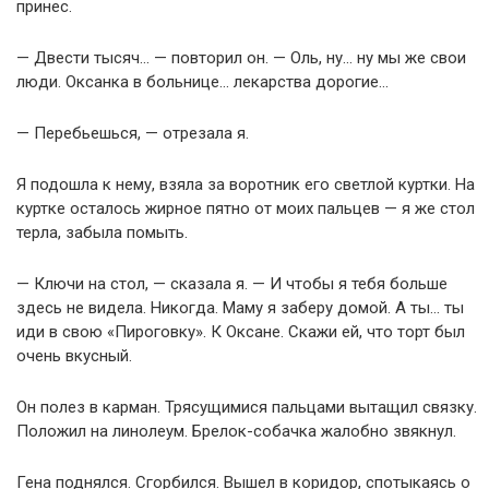
принес.
— Двести тысяч… — повторил он. — Оль, ну… ну мы же свои
люди. Оксанка в больнице… лекарства дорогие…
— Перебьешься, — отрезала я.
Я подошла к нему, взяла за воротник его светлой куртки. На
куртке осталось жирное пятно от моих пальцев — я же стол
терла, забыла помыть.
— Ключи на стол, — сказала я. — И чтобы я тебя больше
здесь не видела. Никогда. Маму я заберу домой. А ты… ты
иди в свою «Пироговку». К Оксане. Скажи ей, что торт был
очень вкусный.
Он полез в карман. Трясущимися пальцами вытащил связку.
Положил на линолеум. Брелок-собачка жалобно звякнул.
Гена поднялся. Сгорбился. Вышел в коридор, спотыкаясь о