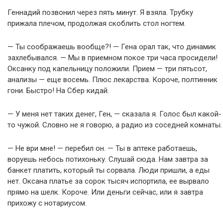
Геннадий позвонил через пять минут. Я взяла. Трубку
прижала плечом, продолжая скоблить стол ногтем.
— Ты соображаешь вообще?! — Гена орал так, что динамик
захлебывался. — Мы в приемном покое три часа просидели!
Оксанку под капельницу положили. Прием — три пятьсот,
анализы — еще восемь. Плюс лекарства. Короче, полтинник
гони. Быстро! На Сбер кидай.
— У меня нет таких денег, Ген, — сказала я. Голос был какой-
то чужой. Словно не я говорю, а радио из соседней комнаты.
— Не ври мне! — перебил он. — Ты в аптеке работаешь,
воруешь небось потихоньку. Слушай сюда. Нам завтра за
банкет платить, который ты сорвала. Люди пришли, а еды
нет. Оксана платье за сорок тысяч испортила, ее вырвало
прямо на шелк. Короче. Или деньги сейчас, или я завтра
прихожу с нотариусом.