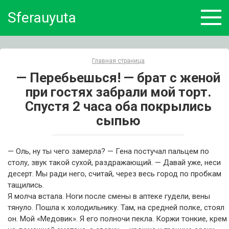
Skip
Sferauyuta
to
content
Главная страница
— Перебьешься! — брат с женой
при гостях забрали мой торт.
Спустя 2 часа оба покрылись
сыпью
— Оль, ну ты чего замерла? — Гена постучал пальцем по
столу, звук такой сухой, раздражающий. — Давай уже, неси
десерт. Мы ради него, считай, через весь город по пробкам
тащились.
Я молча встала. Ноги после смены в аптеке гудели, вены
тянуло. Пошла к холодильнику. Там, на средней полке, стоял
он. Мой «Медовик». Я его полночи пекла. Коржи тонкие, крем