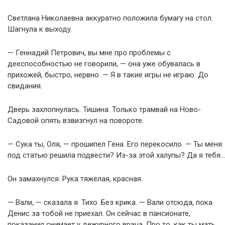
Светлана Николаевна аккуратно положила бумагу на стол.
Шагнула к выходу.
— Геннадий Петрович, вы мне про проблемы с
дееспособностью не говорили, — она уже обувалась в
прихожей, быстро, нервно. — Я в такие игры не играю. До
свидания.
Дверь захлопнулась. Тишина. Только трамвай на Ново-
Садовой опять взвизгнул на повороте.
— Сука ты, Оля, — прошипел Гена. Его перекосило. — Ты меня
под статью решила подвести? Из-за этой халупы? Да я тебя…
Он замахнулся. Рука тяжелая, красная.
— Вали, — сказала я. Тихо. Без крика. — Вали отсюда, пока
Денис за тобой не приехал. Он сейчас в пансионате,
показания снимает у дежурного врача. Про то, как ты мать