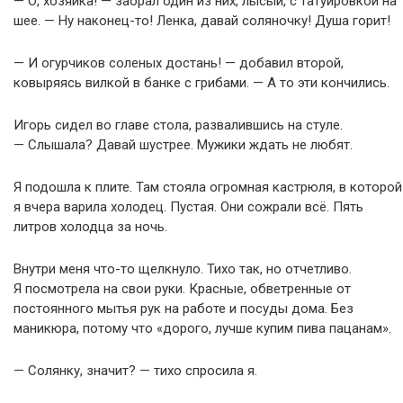
— О, хозяйка! — заорал один из них, лысый, с татуировкой на
шее. — Ну наконец-то! Ленка, давай соляночку! Душа горит!
— И огурчиков соленых достань! — добавил второй,
ковыряясь вилкой в банке с грибами. — А то эти кончились.
Игорь сидел во главе стола, развалившись на стуле.
— Слышала? Давай шустрее. Мужики ждать не любят.
Я подошла к плите. Там стояла огромная кастрюля, в которой
я вчера варила холодец. Пустая. Они сожрали всё. Пять
литров холодца за ночь.
Внутри меня что-то щелкнуло. Тихо так, но отчетливо.
Я посмотрела на свои руки. Красные, обветренные от
постоянного мытья рук на работе и посуды дома. Без
маникюра, потому что «дорого, лучше купим пива пацанам».
— Солянку, значит? — тихо спросила я.