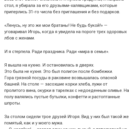
стол, я убирала за его друзьями-халявщиками, которые
приперлись 31-го числа без приглашения и без подарков.
«Ленусь, ну это же мои братаны! Не будь букой!» —
уговаривал Игорь, когда я увидела на пороге трех здоровых
лбов с женами.
И я стерпела. Ради праздника. Ради «мира в семье».
Я вышла на кухню. И остановилась в дверях.
Это была не кухня. Это был полигон после бомбежки.
Гора грязной посуды в раковине возвышалась опасной
башней. На столе — засохшие корки хлеба, лужи от
пролитого вина, окурки в тарелках с недоеденным оливье. На
полу валялись пустые бутылки, конфетти и растоптанные
шпроты.
За столом сидели трое друзей Игоря. Вид у них был такой же
помятый, как и у моего мужа.