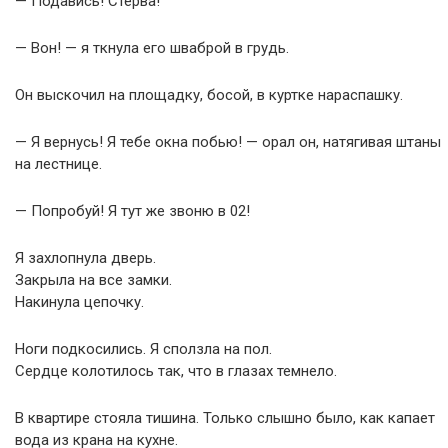
— Подавись! Стерва!
— Вон! — я ткнула его шваброй в грудь.
Он выскочил на площадку, босой, в куртке нараспашку.
— Я вернусь! Я тебе окна побью! — орал он, натягивая штаны
на лестнице.
— Попробуй! Я тут же звоню в 02!
Я захлопнула дверь.
Закрыла на все замки.
Накинула цепочку.
Ноги подкосились. Я сползла на пол.
Сердце колотилось так, что в глазах темнело.
В квартире стояла тишина. Только слышно было, как капает
вода из крана на кухне.