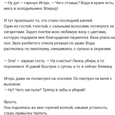
— Ну да! — гаркнул Игорь. — Чего стоишь? Вода в кране есть,
мясо в холодильнике. Вперед!
И тут произошло то, что стало последней каплей.
Один из гостей, толстый, с сальными волосами, потянулся за
сигаретами. Задел локтем мою любимую вазу с цветами,
которую подарила мне благодарная пациентка. Ваза упала на
пол. Звон разбитого стекла резанул по ушам. Вода
растеклась по линолеуму, смешиваясь с грязью и окурками.
— Опа! — заржал гость. — На счастье! Ленка, убери, а то
порежемся. И давай быстрее с супом, а то я сейчас блевану.
Игорь даже не посмотрел на осколки. Он смотрел на меня с
вызовом.
— Ну? Чего застыла? Тряпку в зубы и убирай!
Ярость.
Она поднялась во мне горячей волной, смывая усталость,
страх, привычку терпеть.