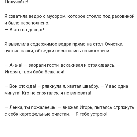
Получайте!
Я схватила ведро с мусором, которое стояло под раковиной
и было переполнено.
— А это на десерт!
Я вывалила содержимое ведра прямо на стол. Очистки,
пустые пачки, объедки посыпались на их колени.
— А-а-а! — заорали гости, вскакивая и отряхиваясь. —
Игорян, твоя баба бешеная!
— Вон отсюда! — рявкнула я, хватая швабру. — У вас одна
минута! Кто не спрятался, я не виновата!
— Ленка, ты пожалеешь! — визжал Игорь, пытаясь стряхнуть
с себя картофельные очистки. — Я тебе устрою!