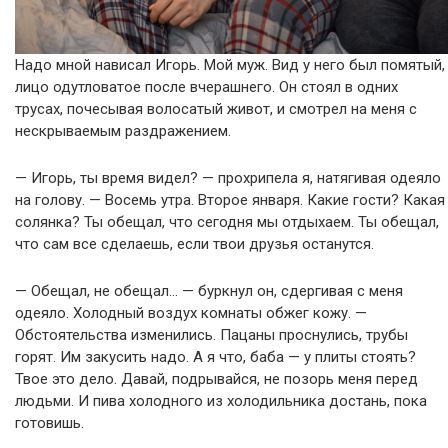
Надо мной нависал Игорь. Мой муж. Вид у него был помятый,
лицо одутловатое после вчерашнего. Он стоял в одних
трусах, почесывая волосатый живот, и смотрел на меня с
нескрываемым раздражением.
— Игорь, ты время видел? — прохрипела я, натягивая одеяло
на голову. — Восемь утра. Второе января. Какие гости? Какая
солянка? Ты обещал, что сегодня мы отдыхаем. Ты обещал,
что сам все сделаешь, если твои друзья останутся.
— Обещал, не обещал… — буркнул он, сдергивая с меня
одеяло. Холодный воздух комнаты обжег кожу. —
Обстоятельства изменились. Пацаны проснулись, трубы
горят. Им закусить надо. А я что, баба — у плиты стоять?
Твое это дело. Давай, подрывайся, не позорь меня перед
людьми. И пива холодного из холодильника достань, пока
готовишь.