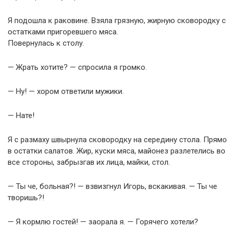
Я подошла к раковине. Взяла грязную, жирную сковородку с
остатками пригоревшего мяса.
Повернулась к столу.
— Жрать хотите? — спросила я громко.
— Ну! — хором ответили мужики.
— Нате!
Я с размаху швырнула сковородку на середину стола. Прямо
в остатки салатов. Жир, куски мяса, майонез разлетелись во
все стороны, забрызгав их лица, майки, стол.
— Ты че, больная?! — взвизгнул Игорь, вскакивая. — Ты че
творишь?!
— Я кормлю гостей! — заорала я. — Горячего хотели?