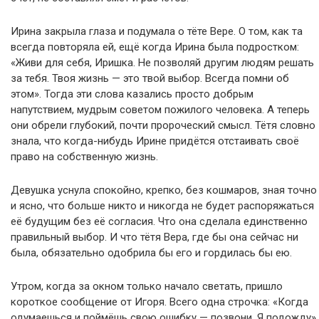
Ирина закрыла глаза и подумала о тёте Вере. О том, как та
всегда повторяла ей, ещё когда Ирина была подростком:
«Живи для себя, Иришка. Не позволяй другим людям решать
за тебя. Твоя жизнь — это твой выбор. Всегда помни об
этом». Тогда эти слова казались просто добрым
напутствием, мудрым советом пожилого человека. А теперь
они обрели глубокий, почти пророческий смысл. Тётя словно
знала, что когда-нибудь Ирине придётся отстаивать своё
право на собственную жизнь.
Девушка уснула спокойно, крепко, без кошмаров, зная точно
и ясно, что больше никто и никогда не будет распоряжаться
её будущим без её согласия. Что она сделала единственно
правильный выбор. И что тётя Вера, где бы она сейчас ни
была, обязательно одобрила бы его и гордилась бы ею.
Утром, когда за окном только начало светать, пришло
короткое сообщение от Игоря. Всего одна строчка: «Когда
одумаешься и поймёшь свою ошибку — позвони. Я подожду».