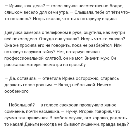
— Ириша, как дела? — голос звучал неестественно бодро,
слишком весело для семи утра. — Слышала, тебе от тёти что-
то осталось? Игорь сказал, что ты к нотариусу ездила.
Девушка замерла с телефоном в руке, ощутила, как внутри
всё похолодело. Откуда она узнала? Игорь что-то сказал?
Она же просила его не говорить, пока не разберётся. Или
нотариус нарушил тайну? Нет, нотариус связан
профессиональной клятвой, он не мог. Значит, муж. Он
рассказал матери, несмотря на просьбу.
— Да, оставила, — ответила Ирина осторожно, стараясь
держать голос ровным. — Вклад небольшой. Ничего
особенного.
— Небольшой? — в голосе свекрови прозвучало явное
сомнение, почти насмешка. — Ну-ну. Игорёк говорил, что
сумма там приличная. В любом случае, это хорошо, радость-
то какая! Деньги никогда не бывают лишними, правда ведь?