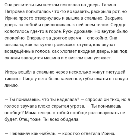
Она решительным жестом показала на дверь. Галина
Петровна попыталась что-то возразить, раскрыла рот, но
Ирина просто отвернулась и вышла в спальню. Закрыла
дверь за собой и прислонилась к ней всем телом. Сердце
колотилось где-то в горле. Руки дрожали. Но внутри было
спокойно. Впервые за долгое время — спокойно. Она
слышала, как на кухне громыхают стулья, как звучат
возмущённые голоса, как хлопает входная дверь, как под
окнами заводится машина и с визгом шин уезжает.
Игорь вошёл в спальню через несколько минут гнетущей
тишины. Лицо у него было каменное, губы сжаты в тонкую
линию.
— Ты понимаешь, что ты наделала? — спросил он тихо, но в
голосе звучала плохо скрытая угроза. — Ты понимаешь
вообще? Мама теперь с тобой вообще разговаривать не
будет. Отец тоже. Ты всех обидела.
— Переживу как-нибудь, — коротко ответила Ирина,