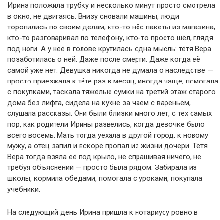
Ирина положила трубку и несколько минут просто смотрела
в окно, не двигаясь. Внизу сновали машины, люди
торопились по своим делам, кто-то нёс пакеты из магазина,
кто-то разговаривал по телефону, кто-то просто шёл, глядя
под ноги. А у неё в голове крутилась одна мысль: тётя Вера
позаботилась о ней. Даже после смерти. Даже когда её
самой уже нет. Девушка никогда не думала о наследстве —
просто приезжала к тёте раз в месяц, иногда чаще, помогала
с покупками, таскала тяжёлые сумки на третий этаж старого
дома без лифта, сидела на кухне за чаем с вареньем,
слушала рассказы. Они были близки много лет, с тех самых
пор, как родители Ирины развелись, когда девочке было
всего восемь. Мать тогда уехала в другой город, к новому
мужу, а отец запил и вскоре пропал из жизни дочери. Тётя
Вера тогда взяла её под крыло, не спрашивая ничего, не
требуя объяснений — просто была рядом. Забирала из
школы, кормила обедами, помогала с уроками, покупала
учебники.
На следующий день Ирина пришла к нотариусу ровно в