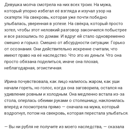
Девушка молча смотрела на них всех троих. На мужа,
который упорно избегал её взгляда и изучал узор на
скатерти. На свекровь, которая уже почти победно
улыбалась, уверенная в успехе. На свёкра, который просто
хотел, чтобы этот неловкий разговор закончился побыстрее
и все разошлись по домам. И вдруг ей стало одновременно
смешно и горько. Смешно от абсурдности ситуации. Горько
от осознания. Они действительно искренне считали, что
имеют право на её наследство. Что это их деньги. Что она
просто обязана поделиться, иначе она плохая,
неблагодарная, эгоистичная.
Ирина почувствовала, как лицо налилось жаром, как уши
начали гореть, но голос, когда она заговорила, остался на
удивление ровным и холодным. Она медленно встала из-за
стола, оперлась обеими руками о столешницу, наклонилась
вперёд и посмотрела прямо — сначала на мужа, который
вздрогнул, потом на свекровь, которая перестала улыбаться.
— Вы ни рубля не получите из моего наследства, — сказала