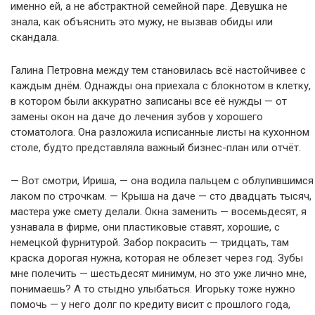
именно ей, а не абстрактной семейной паре. Девушка не
знала, как объяснить это мужу, не вызвав обиды или
скандала.
Галина Петровна между тем становилась всё настойчивее с
каждым днём. Однажды она приехала с блокнотом в клетку,
в котором были аккуратно записаны все её нужды — от
замены окон на даче до лечения зубов у хорошего
стоматолога. Она разложила исписанные листы на кухонном
столе, будто представляла важный бизнес-план или отчёт.
— Вот смотри, Ириша, — она водила пальцем с облупившимся
лаком по строчкам. — Крыша на даче — сто двадцать тысяч,
мастера уже смету делали. Окна заменить — восемьдесят, я
узнавала в фирме, они пластиковые ставят, хорошие, с
немецкой фурнитурой. Забор покрасить — тридцать, там
краска дорогая нужна, которая не облезет через год. Зубы
мне полечить — шестьдесят минимум, но это уже лично мне,
понимаешь? А то стыдно улыбаться. Игорьку тоже нужно
помочь — у него долг по кредиту висит с прошлого года,