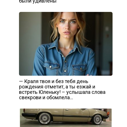
были удивлены
— Краля твоя и без тебя день
рождения отметит, а ты езжай и
встреть Юленьку! – услышала слова
свекрови и обомлела…