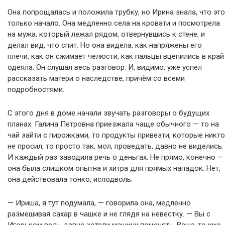
Она попрощалась и положила трубку, но Ирина знала, что это
только начало. Она медленно села на кровати и посмотрела
на мужа, который лежал рядом, отвернувшись к стене, и
делал вид, что спит. Но она видела, как напряжены его
плечи, как он сжимает челюсти, как пальцы вцепились в край
одеяла. Он слушал весь разговор. И, видимо, уже успел
рассказать матери о наследстве, причём со всеми
подробностями.
С этого дня в доме начали звучать разговоры о будущих
планах. Галина Петровна приезжала чаще обычного — то на
чай зайти с пирожками, то продукты привезти, которые никто
не просил, то просто так, мол, проведать, давно не виделись.
И каждый раз заводила речь о деньгах. Не прямо, конечно —
она была слишком опытна и хитра для прямых нападок. Нет,
она действовала тонко, исподволь.
— Ириша, я тут подумала, — говорила она, медленно
размешивая сахар в чашке и не глядя на невестку. — Вы с