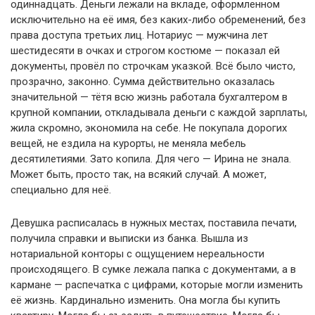
одиннадцать. Деньги лежали на вкладе, оформленном
исключительно на её имя, без каких-либо обременений, без
права доступа третьих лиц. Нотариус — мужчина лет
шестидесяти в очках и строгом костюме — показал ей
документы, провёл по строчкам указкой. Всё было чисто,
прозрачно, законно. Сумма действительно оказалась
значительной — тётя всю жизнь работала бухгалтером в
крупной компании, откладывала деньги с каждой зарплаты,
жила скромно, экономила на себе. Не покупала дорогих
вещей, не ездила на курорты, не меняла мебель
десятилетиями. Зато копила. Для чего — Ирина не знала.
Может быть, просто так, на всякий случай. А может,
специально для неё.
Девушка расписалась в нужных местах, поставила печати,
получила справки и выписки из банка. Вышла из
нотариальной конторы с ощущением нереальности
происходящего. В сумке лежала папка с документами, а в
кармане — распечатка с цифрами, которые могли изменить
её жизнь. Кардинально изменить. Она могла бы купить